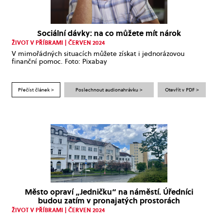
Sociální dávky: na co můžete mít nárok
ŽIVOT V PŘÍBRAMI | ČERVEN 2024
V mimořádných situacích můžete získat i jednorázovou
finanční pomoc. Foto: Pixabay
Přečíst článek >
Poslechnout audionahrávku >
Otevřít v PDF >
Město opraví „Jedničku“ na náměstí. Úředníci
budou zatím v pronajatých prostorách
ŽIVOT V PŘÍBRAMI | ČERVEN 2024