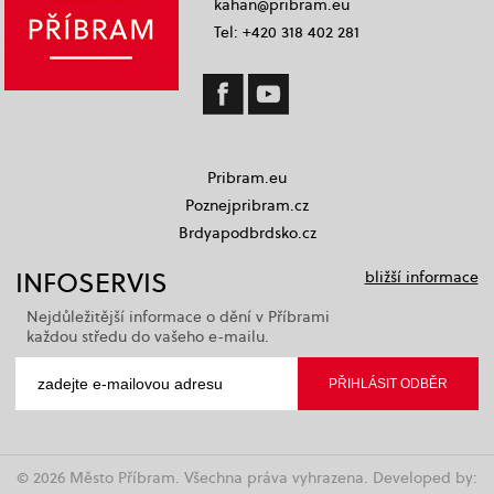
kahan@pribram.eu
Tel: +420 318 402 281
Pribram.eu
Poznejpribram.cz
Brdyapodbrdsko.cz
INFOSERVIS
bližší informace
Nejdůležitější informace o dění v Příbrami
každou středu do vašeho e-mailu.
© 2026 Město Příbram. Všechna práva vyhrazena. Developed by: