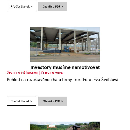
Přečíst článek >
Otevřít v PDF >
Investory musíme namotivovat
ŽIVOT V PŘÍBRAMI | ČERVEN 2024
Pohled na rozestavěnou halu firmy Trox. Foto: Eva Švehlová
Přečíst článek >
Otevřít v PDF >