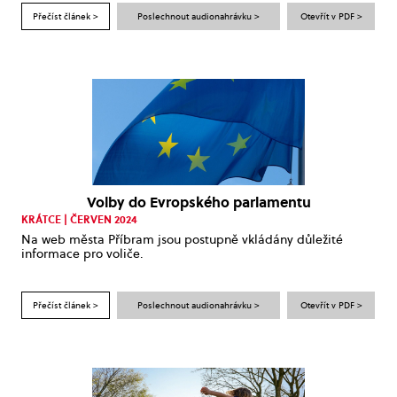
Přečíst článek >
Poslechnout audionahrávku >
Otevřít v PDF >
Volby do Evropského parlamentu
KRÁTCE | ČERVEN 2024
Na web města Příbram jsou postupně vkládány důležité
informace pro voliče.
Přečíst článek >
Poslechnout audionahrávku >
Otevřít v PDF >