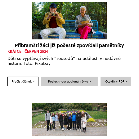
Příbramští žáci již pošesté zpovídali pamětníky
KRÁTCE | ČERVEN 2024
Děti se vyptávají svých "sousedů" na události v nedávné
historii. Foto: Pixabay
Přečíst článek >
Poslechnout audionahrávku >
Otevřít v PDF >