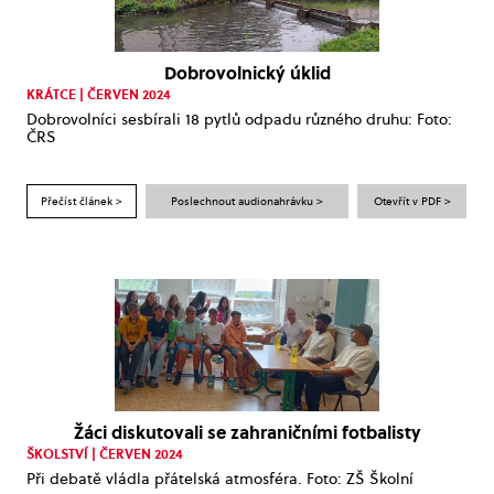
Dobrovolnický úklid
KRÁTCE | ČERVEN 2024
Dobrovolníci sesbírali 18 pytlů odpadu různého druhu: Foto:
ČRS
Přečíst článek >
Poslechnout audionahrávku >
Otevřít v PDF >
Žáci diskutovali se zahraničními fotbalisty
ŠKOLSTVÍ | ČERVEN 2024
Při debatě vládla přátelská atmosféra. Foto: ZŠ Školní