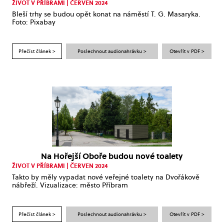
ŽIVOT V PŘÍBRAMI | ČERVEN 2024
Bleší trhy se budou opět konat na náměstí T. G. Masaryka.
Foto: Pixabay
Přečíst článek >
Poslechnout audionahrávku >
Otevřít v PDF >
Na Hořejší Oboře budou nové toalety
ŽIVOT V PŘÍBRAMI | ČERVEN 2024
Takto by měly vypadat nové veřejné toalety na Dvořákově
nábřeží. Vizualizace: město Příbram
Přečíst článek >
Poslechnout audionahrávku >
Otevřít v PDF >