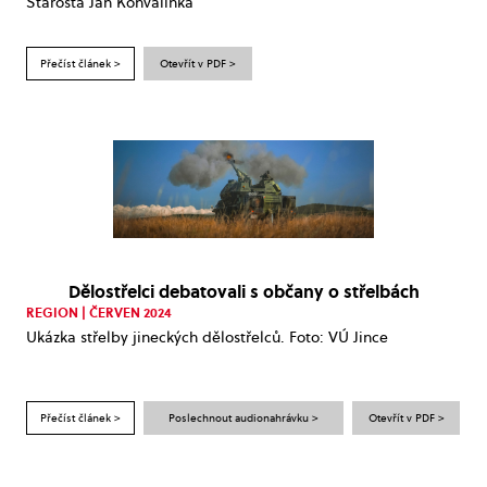
Starosta Jan Konvalinka
Přečíst článek >
Otevřít v PDF >
Dělostřelci debatovali s občany o střelbách
REGION | ČERVEN 2024
Ukázka střelby jineckých dělostřelců. Foto: VÚ Jince
Přečíst článek >
Poslechnout audionahrávku >
Otevřít v PDF >