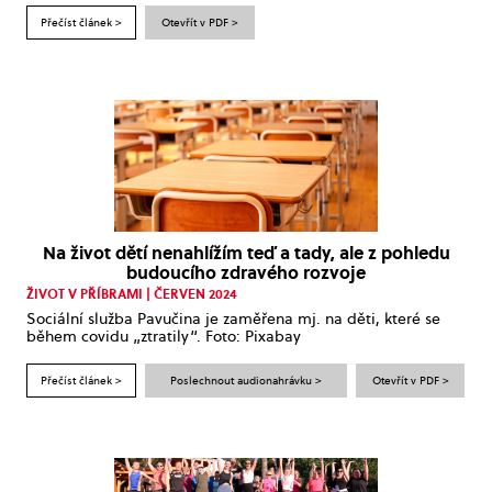
Přečíst článek >
Otevřít v PDF >
Na život dětí nenahlížím teď a tady, ale z pohledu
budoucího zdravého rozvoje
ŽIVOT V PŘÍBRAMI | ČERVEN 2024
Sociální služba Pavučina je zaměřena mj. na děti, které se
během covidu „ztratily“. Foto: Pixabay
Přečíst článek >
Poslechnout audionahrávku >
Otevřít v PDF >