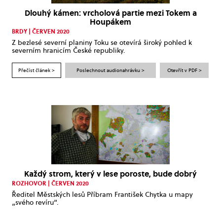
Dlouhý kámen: vrcholová partie mezi Tokem a
Houpákem
BRDY | ČERVEN 2020
Z bezlesé severní planiny Toku se otevírá široký pohled k
severním hranicím České republiky.
Přečíst článek >
Poslechnout audionahrávku >
Otevřít v PDF >
Každý strom, který v lese poroste, bude dobrý
ROZHOVOR | ČERVEN 2020
Ředitel Městských lesů Příbram František Chytka u mapy
„svého revíru“.