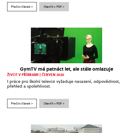
Přečíst článek >
Otevřít v PDF >
GymTV má patnáct let, ale stále omlazuje
ŽIVOT V PŘÍBRAMI | ČERVEN 2020
I práce pro školní televizi vyžaduje nasazení, odpovědnost,
přehled a spolehlivost.
Přečíst článek >
Otevřít v PDF >