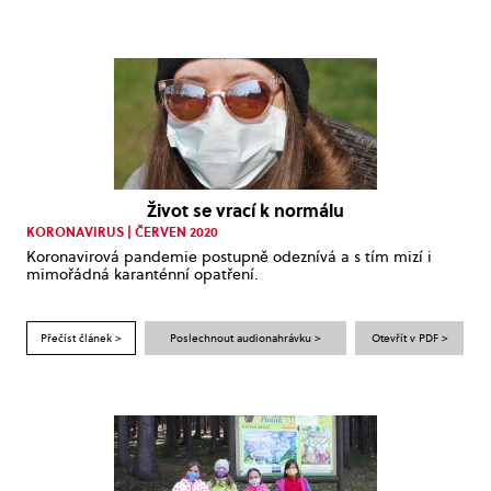
Život se vrací k normálu
KORONAVIRUS | ČERVEN 2020
Koronavirová pandemie postupně odeznívá a s tím mizí i
mimořádná karanténní opatření.
Přečíst článek >
Poslechnout audionahrávku >
Otevřít v PDF >