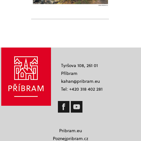
Tyršova 108, 261 01
Příbram
kahan@pribram.eu
Tel: +420 318 402 281
Pribram.eu
Poznejpribram.cz