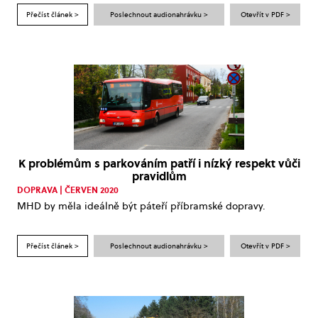
Přečíst článek >
Poslechnout audionahrávku >
Otevřít v PDF >
K problémům s parkováním patří i nízký respekt vůči
pravidlům
DOPRAVA | ČERVEN 2020
MHD by měla ideálně být páteří příbramské dopravy.
Přečíst článek >
Poslechnout audionahrávku >
Otevřít v PDF >