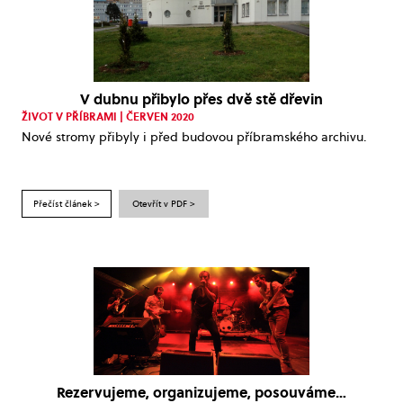
V dubnu přibylo přes dvě stě dřevin
ŽIVOT V PŘÍBRAMI | ČERVEN 2020
Nové stromy přibyly i před budovou příbramského archivu.
Přečíst článek >
Otevřít v PDF >
Rezervujeme, organizujeme, posouváme…