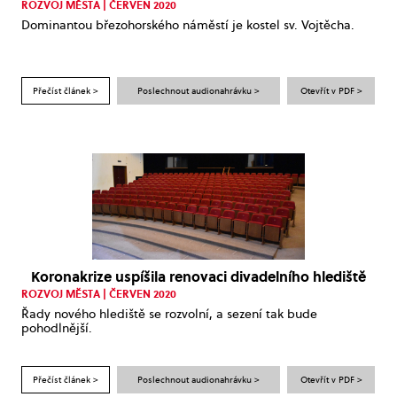
ROZVOJ MĚSTA | ČERVEN 2020
Dominantou březohorského náměstí je kostel sv. Vojtěcha.
Přečíst článek >
Poslechnout audionahrávku >
Otevřít v PDF >
Koronakrize uspíšila renovaci divadelního hlediště
ROZVOJ MĚSTA | ČERVEN 2020
Řady nového hlediště se rozvolní, a sezení tak bude
pohodlnější.
Přečíst článek >
Poslechnout audionahrávku >
Otevřít v PDF >