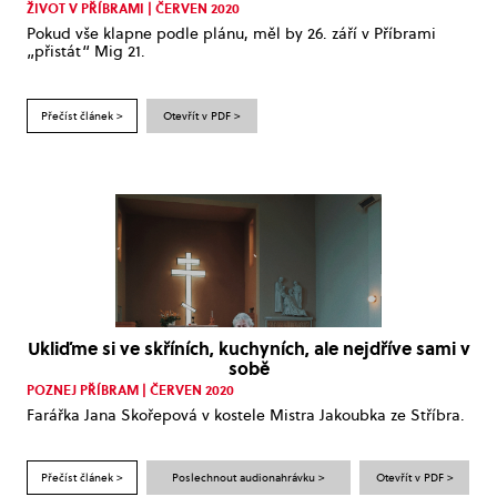
ŽIVOT V PŘÍBRAMI | ČERVEN 2020
Pokud vše klapne podle plánu, měl by 26. září v Příbrami
„přistát“ Mig 21.
Přečíst článek >
Otevřít v PDF >
Ukliďme si ve skříních, kuchyních, ale nejdříve sami v
sobě
POZNEJ PŘÍBRAM | ČERVEN 2020
Farářka Jana Skořepová v kostele Mistra Jakoubka ze Stříbra.
Přečíst článek >
Poslechnout audionahrávku >
Otevřít v PDF >