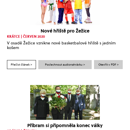
Nové hřiště pro Žežice
KRÁTCE | ČERVEN 2020
V osadě Žežice vznikne nové basketbalové hřiště s jedním
košem
Přečíst článek >
Poslechnout audionahrávku >
Otevřít v PDF >
Příbram si připomněla konec války