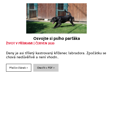
Osvojte si psího parťáka
ŽIVOT V PŘÍBRAMI | ČERVEN 2020
Deny je asi tříletý kastrovaný kříženec labradora. Zpočátku se
chová nedůvěřivě a není vhodn..
Přečíst článek >
Otevřít v PDF >