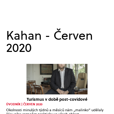
Kahan - Červen
2020
Turismus v době post-covidové
ÚVODNÍK | ČERVEN 2020
Okolnosti minulých týdnů a měsíců nám „malinko“ udělaly