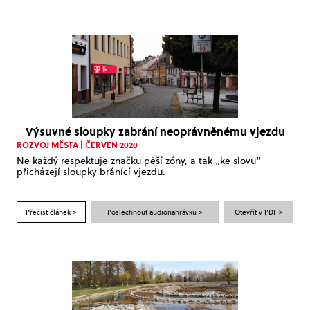
Výsuvné sloupky zabrání neoprávněnému vjezdu
ROZVOJ MĚSTA | ČERVEN 2020
Ne každý respektuje značku pěší zóny, a tak „ke slovu“
přicházejí sloupky bránící vjezdu.
Přečíst článek >
Poslechnout audionahrávku >
Otevřít v PDF >