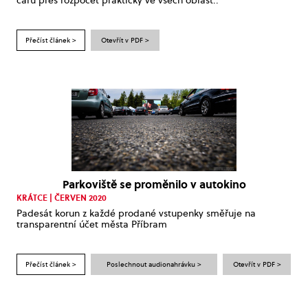
čáru přes rozpočet prakticky ve všech oblast..
Přečíst článek >
Otevřít v PDF >
Parkoviště se proměnilo v autokino
KRÁTCE | ČERVEN 2020
Padesát korun z každé prodané vstupenky směřuje na
transparentní účet města Příbram
Přečíst článek >
Poslechnout audionahrávku >
Otevřít v PDF >