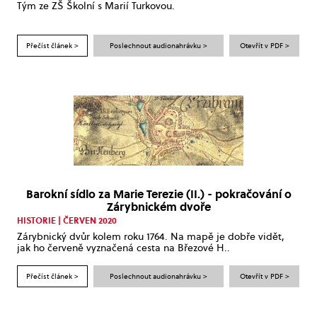
Tým ze ZŠ Školní s Marií Turkovou.
Přečíst článek >
Poslechnout audionahrávku >
Otevřít v PDF >
Barokní sídlo za Marie Terezie (II.) - pokračování o
Zárybnickém dvoře
HISTORIE | ČERVEN 2020
Zárybnický dvůr kolem roku 1764. Na mapě je dobře vidět,
jak ho červeně vyznačená cesta na Březové H..
Přečíst článek >
Poslechnout audionahrávku >
Otevřít v PDF >