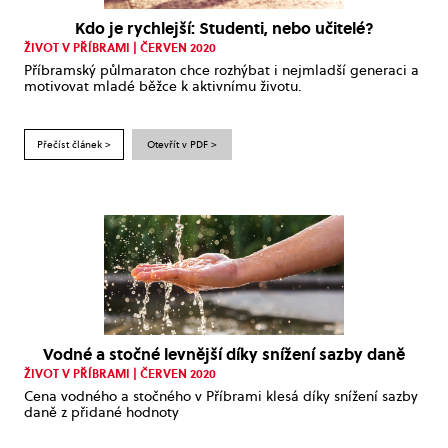
Kdo je rychlejší: Studenti, nebo učitelé?
ŽIVOT V PŘÍBRAMI | ČERVEN 2020
Příbramský půlmaraton chce rozhýbat i nejmladší generaci a
motivovat mladé běžce k aktivnímu životu.
Přečíst článek >
Otevřít v PDF >
Vodné a stočné levnější díky snížení sazby daně
ŽIVOT V PŘÍBRAMI | ČERVEN 2020
Cena vodného a stočného v Příbrami klesá díky snížení sazby
daně z přidané hodnoty