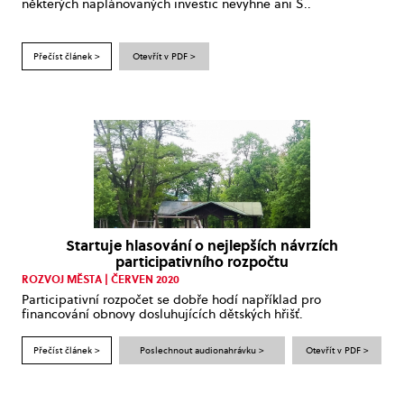
některých naplánovaných investic nevyhne ani S..
Přečíst článek >
Otevřít v PDF >
Startuje hlasování o nejlepších návrzích
participativního rozpočtu
ROZVOJ MĚSTA | ČERVEN 2020
Participativní rozpočet se dobře hodí například pro
financování obnovy dosluhujících dětských hřišť.
Přečíst článek >
Poslechnout audionahrávku >
Otevřít v PDF >