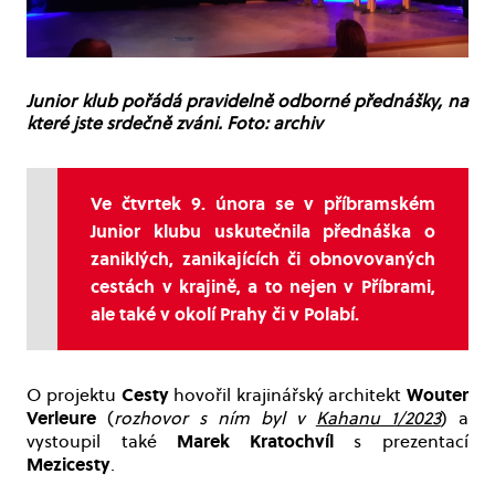
Junior klub pořádá pravidelně odborné přednášky, na
které jste srdečně zváni. Foto: archiv
Ve čtvrtek 9. února se v příbramském
Junior klubu uskutečnila přednáška o
zaniklých, zanikajících či obnovovaných
cestách v krajině, a to nejen v Příbrami,
ale také v okolí Prahy či v Polabí.
Cesty
Wouter
O projektu
hovořil krajinářský architekt
Verleure
(
rozhovor s ním byl v
Kahanu 1/2023
) a
Marek Kratochvíl
vystoupil také
s prezentací
Mezicesty
.