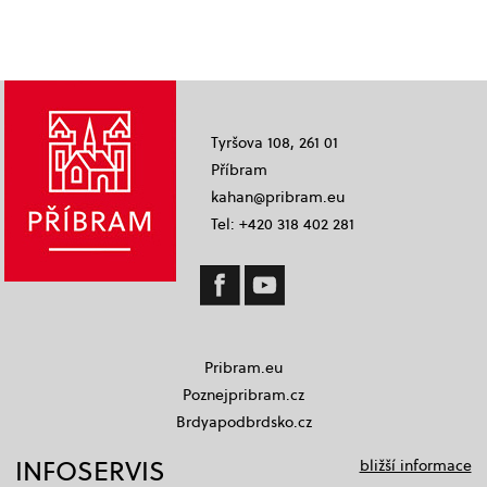
Tyršova 108, 261 01
Příbram
kahan@pribram.eu
Tel: +420 318 402 281
Pribram.eu
Poznejpribram.cz
Brdyapodbrdsko.cz
INFOSERVIS
bližší informace