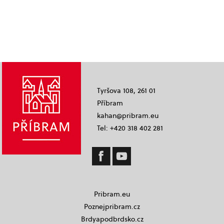
Tyršova 108, 261 01
Příbram
kahan@pribram.eu
Tel: +420 318 402 281
Pribram.eu
Poznejpribram.cz
Brdyapodbrdsko.cz