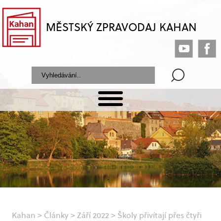
MĚSTSKÝ ZPRAVODAJ KAHAN
Kahan
>
Články
>
Září 2022
>
Školy přivítají přes čtyři