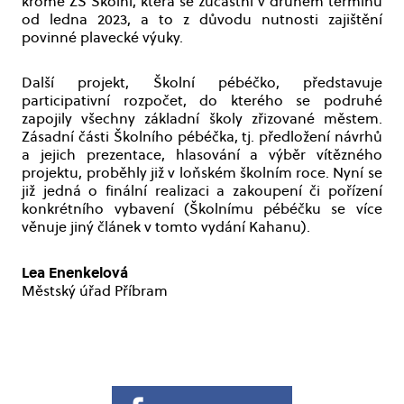
kromě ZŠ Školní, která se zúčastní v druhém termínu
od ledna 2023, a to z důvodu nutnosti zajištění
povinné plavecké výuky.
Další projekt, Školní pébéčko, představuje
participativní rozpočet, do kterého se podruhé
zapojily všechny základní školy zřizované městem.
Zásadní části Školního pébéčka, tj. předložení návrhů
a jejich prezentace, hlasování a výběr vítězného
projektu, proběhly již v loňském školním roce. Nyní se
již jedná o finální realizaci a zakoupení či pořízení
konkrétního vybavení (Školnímu pébéčku se více
věnuje jiný článek v tomto vydání Kahanu).
Lea Enenkelová
Městský úřad Příbram