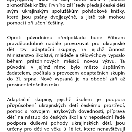
z kmotřiček knížky. Prvního září tedy předají české děti
svým ukrajinským spolužákům pohádkové knížky,
které jsou psány dvojjazyčně, a jistě tak mohou
pomoci i při učení češtiny.
Oproti původnímu předpokladu bude Příbram
pravděpodobně nadále provozovat pro ukrajinské
děti tzv. adaptační skupiny, na jejichž činnost
Ministerstvo školství, mládeže a tělovýchovy vypsalo
během prázdninových měsíců novou výzvu. Ta
původní, v jejímž rámci bylo město úspěšným
žadatelem, počítala s provozem adaptačních skupin
do 31. srpna. Nově vypsaná je na období září až
prosinec letošního roku.
Adaptační skupiny, jejichž úkolem je podpora
přizpůsobení ukrajinských dětí českému prostředí,
pomoc s rozvojem jazykových dovedností, příprava
dětí na nástup do českých škol a v neposlední řadě
podpora duševní pohody ukrajinských dětí, jsou
určeny pro děti ve věku 3–18 let, které nenavštěvují