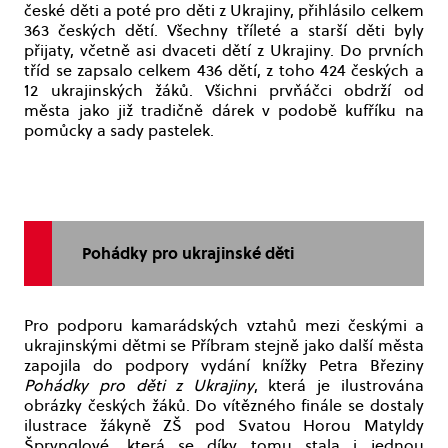
české děti a poté pro děti z Ukrajiny, přihlásilo celkem
363 českých dětí. Všechny tříleté a starší děti byly
přijaty, včetně asi dvaceti dětí z Ukrajiny. Do prvních
tříd se zapsalo celkem 436 dětí, z toho 424 českých a
12 ukrajinských žáků. Všichni prvňáčci obdrží od
města jako již tradičně dárek v podobě kufříku na
pomůcky a sady pastelek.
Pohádky pro ukrajinské děti
Pro podporu kamarádských vztahů mezi českými a
ukrajinskými dětmi se Příbram stejně jako další města
zapojila do podpory vydání knížky Petra Březiny
Pohádky pro děti z Ukrajiny
, která je ilustrována
obrázky českých žáků. Do vítězného finále se dostaly
ilustrace žákyně ZŠ pod Svatou Horou Matyldy
Šprynglové, která se díky tomu stala i jednou