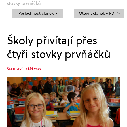
stovky prvňáčků
Poslechnout článek >
Otevřít článek v PDF >
Školy přivítají přes
čtyři stovky prvňáčků
ŠKOLSTVÍ | ZÁŘÍ 2022