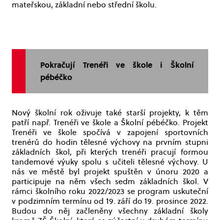
mateřskou, základní nebo střední školu.
Pokračují Trenéři ve škole i Školní
pébéčko
Nový školní rok oživuje také starší projekty, k těm
patří např. Trenéři ve škole a Školní pébéčko. Projekt
Trenéři ve škole spočívá v zapojení sportovních
trenérů do hodin tělesné výchovy na prvním stupni
základních škol, při kterých trenéři pracují formou
tandemové výuky spolu s učiteli tělesné výchovy. U
nás ve městě byl projekt spuštěn v únoru 2020 a
participuje na něm všech sedm základních škol. V
rámci školního roku 2022/2023 se program uskuteční
v podzimním termínu od 19. září do 19. prosince 2022.
Budou do něj začleněny všechny základní školy