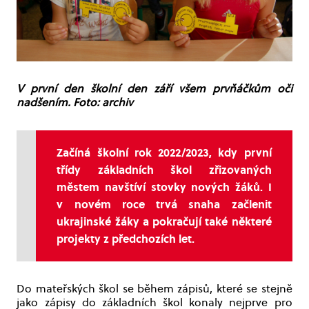
V první den školní den září všem prvňáčkům oči
nadšením. Foto: archiv
Začíná školní rok 2022/2023, kdy první
třídy základních škol zřizovaných
městem navštíví stovky nových žáků. I
v novém roce trvá snaha začlenit
ukrajinské žáky a pokračují také některé
projekty z předchozích let.
Do mateřských škol se během zápisů, které se stejně
jako zápisy do základních škol konaly nejprve pro