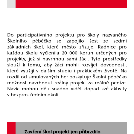
Do participativního projektu pro školy nazvaného
Školního pébéčko se zapojilo šest ze sedmi
základních škol, které město zřizuje. Radnice pro
každou školu vyčlenila 20 000 korun určených pro
projekty, jež si navrhnou sami žáci. Tyto prostředky
slouží k tomu, aby žáci mohli rozvíjet dovednosti,
které využijí v dalším studiu i praktickém životě. Na
rozdíl od simulovaných her poskytuje Školní pébéčko
možnost navrhnout reálný projekt za reálné peníze.
Navíc mohou děti snadno vidět dopad své aktivity
v bezprostředním okolí.
Zavření škol projekt jen přibrzdilo