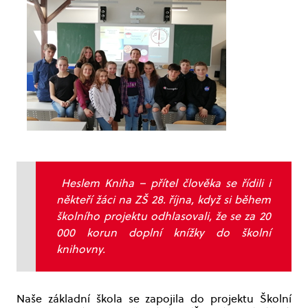
Heslem Kniha – přítel člověka se řídili i
někteří žáci na ZŠ 28. října, když si během
školního projektu odhlasovali, že se za 20
000 korun doplní knížky do školní
knihovny.
Naše základní škola se zapojila do projektu Školní