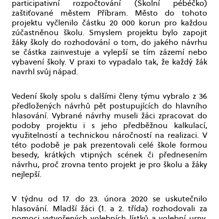
participativní rozpočtování (Školní pébéčko)
zaštiťované městem Příbram. Město do tohoto
projektu vyčlenilo částku 20 000 korun pro každou
zúčastněnou školu. Smyslem projektu bylo zapojit
žáky školy do rozhodování o tom, do jakého návrhu
se částka zainvestuje a vylepší se tím zázemí nebo
vybavení školy. V praxi to vypadalo tak, že každý žák
navrhl svůj nápad.
Vedení školy spolu s dalšími členy týmu vybralo z 36
předložených návrhů pět postupujících do hlavního
hlasování. Vybrané návrhy museli žáci zpracovat do
podoby projektu i s jeho předběžnou kalkulací,
využitelností a technickou náročností na realizaci. V
této podobě je pak prezentovali celé škole formou
besedy, krátkých vtipných scének či přednesením
návrhu, proč zrovna tento projekt je pro školu a žáky
nejlepší.
V týdnu od 17. do 23. února 2020 se uskutečnilo
hlasování. Mladší žáci (1. a 2. třída) rozhodovali za
pomoci vytvořených volebních lístků a volební urny.