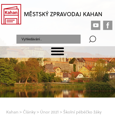
MĚSTSKÝ ZPRAVODAJ KAHAN
Kahan
>
Články
>
Únor 2021
>
Školní pébéčko žáky