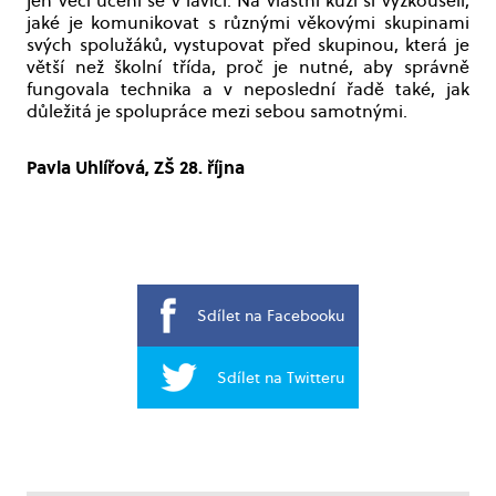
jen věcí učení se v lavici. Na vlastní kůži si vyzkoušeli,
jaké je komunikovat s různými věkovými skupinami
svých spolužáků, vystupovat před skupinou, která je
větší než školní třída, proč je nutné, aby správně
fungovala technika a v neposlední řadě také, jak
důležitá je spolupráce mezi sebou samotnými.
Pavla Uhlířová, ZŠ 28. října
Sdílet na Facebooku
Sdílet na Twitteru