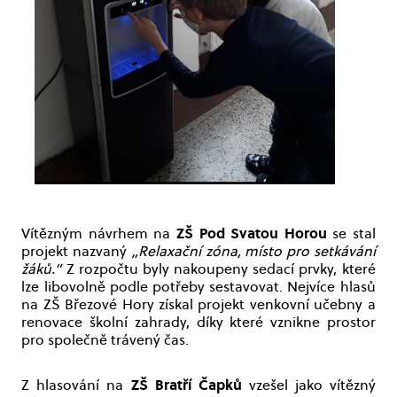
ZŠ Pod Svatou Horou
Vítězným návrhem na
se stal
projekt nazvaný
„Relaxační zóna, místo pro setkávání
žáků.“
Z rozpočtu byly nakoupeny sedací prvky, které
lze libovolně podle potřeby sestavovat. Nejvíce hlasů
na ZŠ Březové Hory získal projekt venkovní učebny a
renovace školní zahrady, díky které vznikne prostor
pro společně trávený čas.
ZŠ Bratří Čapků
Z hlasování na
vzešel jako vítězný