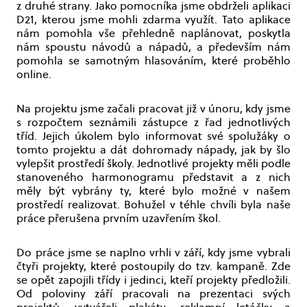
z druhé strany. Jako pomocníka jsme obdrželi aplikaci
D21, kterou jsme mohli zdarma využít. Tato aplikace
nám pomohla vše přehledně naplánovat, poskytla
nám spoustu návodů a nápadů, a především nám
pomohla se samotným hlasováním, které proběhlo
online.
Na projektu jsme začali pracovat již v únoru, kdy jsme
s rozpočtem seznámili zástupce z řad jednotlivých
tříd. Jejich úkolem bylo informovat své spolužáky o
tomto projektu a dát dohromady nápady, jak by šlo
vylepšit prostředí školy. Jednotlivé projekty měli podle
stanoveného harmonogramu představit a z nich
měly být vybrány ty, které bylo možné v našem
prostředí realizovat. Bohužel v téhle chvíli byla naše
práce přerušena prvním uzavřením škol.
Do práce jsme se naplno vrhli v září, kdy jsme vybrali
čtyři projekty, které postoupily do tzv. kampaně. Zde
se opět zapojili třídy i jedinci, kteří projekty předložili.
Od poloviny září pracovali na prezentaci svých