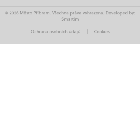
© 2026 Město Příbram. Všechna práva vyhrazena. Developed by:
Smartim
Ochrana osobních údajů
|
Cookies