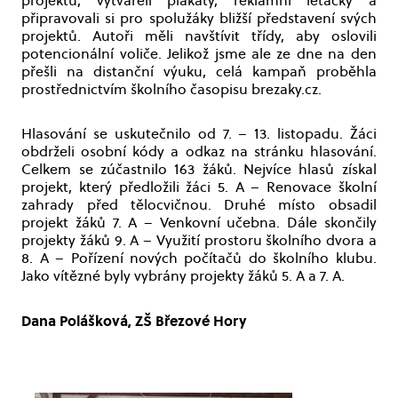
projektů, vytvářeli plakáty, reklamní letáčky a
připravovali si pro spolužáky bližší představení svých
projektů. Autoři měli navštívit třídy, aby oslovili
potencionální voliče. Jelikož jsme ale ze dne na den
přešli na distanční výuku, celá kampaň proběhla
prostřednictvím školního časopisu brezaky.cz.
Hlasování se uskutečnilo od 7. – 13. listopadu. Žáci
obdrželi osobní kódy a odkaz na stránku hlasování.
Celkem se zúčastnilo 163 žáků. Nejvíce hlasů získal
projekt, který předložili žáci 5. A – Renovace školní
zahrady před tělocvičnou. Druhé místo obsadil
projekt žáků 7. A – Venkovní učebna. Dále skončily
projekty žáků 9. A – Využití prostoru školního dvora a
8. A – Pořízení nových počítačů do školního klubu.
Jako vítězné byly vybrány projekty žáků 5. A a 7. A.
Dana Polášková, ZŠ Březové Hory