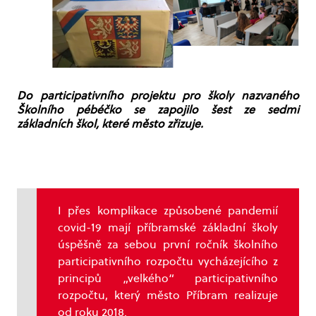
Do participativního projektu pro školy nazvaného
Školního pébéčko se zapojilo šest ze sedmi
základních škol, které město zřizuje.
I přes komplikace způsobené pandemií
covid-19 mají příbramské základní školy
úspěšně za sebou první ročník školního
participativního rozpočtu vycházejícího z
principů „velkého“ participativního
rozpočtu, který město Příbram realizuje
od roku 2018.