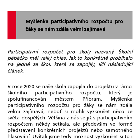
Myšlenka participativního rozpočtu pro
žáky se nám zdála velmi zajímavá
Participativní rozpočet pro školy nazvaný Školní
pébéčko měl velký ohlas. Jak to konkrétně probíhalo
na jedné ze škol, které se zapojily, líčí následující
článek.
V roce 2020 se naše škola zapojila do projektu v rámci
školního participativního rozpočtu, který je
spolufinancován městem Příbram. Myšlenka
participativního rozpočtu pro žáky se nám zdála
velmi zajímavá, neboť si mohli vyzkoušet něco ze
světa dospělých. Většina z nás se již s participativním
rozpočtem někdy setkala, ale především ve formě
představení konkrétních projektů nebo samotného
hlasování. Uvítali jsme tedy možnost vyzkoušet si to i