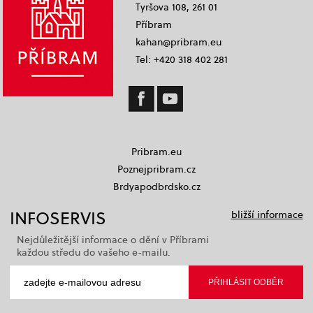
Tyršova 108, 261 01
Příbram
kahan@pribram.eu
Tel: +420 318 402 281
Pribram.eu
Poznejpribram.cz
Brdyapodbrdsko.cz
INFOSERVIS
bližší informace
Nejdůležitější informace o dění v Příbrami
každou středu do vašeho e-mailu.