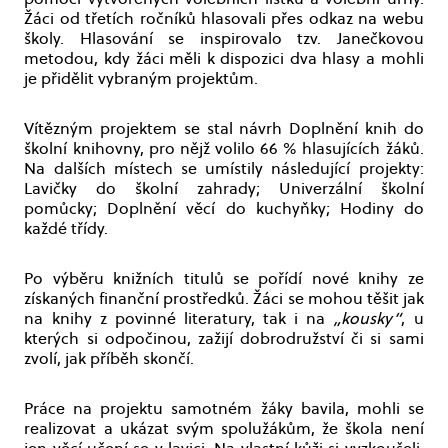
Žáci od třetích ročníků hlasovali přes odkaz na webu
školy. Hlasování se inspirovalo tzv. Janečkovou
metodou, kdy žáci měli k dispozici dva hlasy a mohli
je přidělit vybraným projektům.
Vítězným projektem se stal návrh Doplnění knih do
školní knihovny, pro nějž volilo 66 % hlasujících žáků.
Na dalších místech se umístily následující projekty:
Lavičky do školní zahrady; Univerzální školní
pomůcky; Doplnění věcí do kuchyňky; Hodiny do
každé třídy.
Po výběru knižních titulů se pořídí nové knihy ze
získaných finanční prostředků. Žáci se mohou těšit jak
na knihy z povinné literatury, tak i na
„kousky“
, u
kterých si odpočinou, zažijí dobrodružství či si sami
zvolí, jak příběh skončí.
Práce na projektu samotném žáky bavila, mohli se
realizovat a ukázat svým spolužákům, že škola není