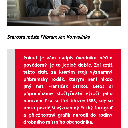
Starosta města Příbram Jan Konvalinka
Pokud je vám nadpis úvodníku něčím
povědomý, je to jedině dobře. Zní totiž
takto citát, za kterým stojí významný
příbramský rodák, kterým není nikdo
jiný než František Drtikol. Letos si
připomínáme stočtyřicáté výročí jeho
narození. Psal se třetí březen 1883, kdy se
tento pozdější významný český fotograf
a příležitostný grafik narodil do rodiny
drobného místního obchodníka.