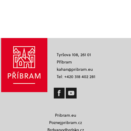
Tyršova 108, 261 01
Příbram
kahan@pribram.eu
Tel: +420 318 402 281
Pribram.eu
Poznejpribram.cz
Brdyapodbrdsko.cz