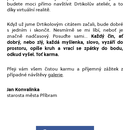
budete moci přímo navštívit Drtikolův ateliér, a to
díky virtuální realitě.
Když už jsme Drtikolovým citátem začali, bude dobré
s jedním i skončit. Nesmírně se mi líbí, neboť je
Každý čin, ať
značně nadčasový. Posuďte sami…
dobrý, nebo zlý, každá myšlenka, slovo, vyzáří do
prostoru, opíše kruh a vrací se zpátky do bodu,
odkud vyšel. Toť karma.
Přeji vám všem čistou karmu a příjemný zážitek z
případné návštěvy
galerie
.
Jan Konvalinka
starosta města Příbram