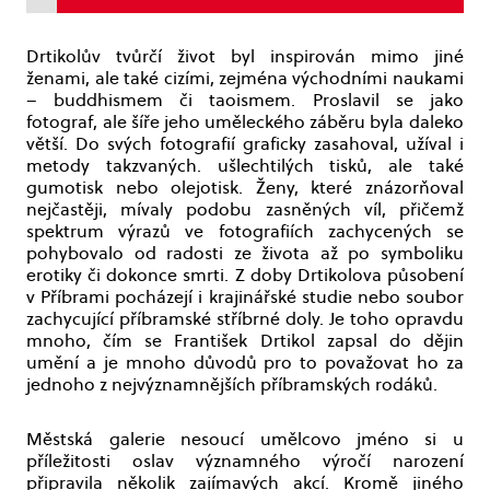
Drtikolův tvůrčí život byl inspirován mimo jiné
ženami, ale také cizími, zejména východními naukami
– buddhismem či taoismem. Proslavil se jako
fotograf, ale šíře jeho uměleckého záběru byla daleko
větší. Do svých fotografií graficky zasahoval, užíval i
metody takzvaných. ušlechtilých tisků, ale také
gumotisk nebo olejotisk. Ženy, které znázorňoval
nejčastěji, mívaly podobu zasněných víl, přičemž
spektrum výrazů ve fotografiích zachycených se
pohybovalo od radosti ze života až po symboliku
erotiky či dokonce smrti. Z doby Drtikolova působení
v Příbrami pocházejí i krajinářské studie nebo soubor
zachycující příbramské stříbrné doly. Je toho opravdu
mnoho, čím se František Drtikol zapsal do dějin
umění a je mnoho důvodů pro to považovat ho za
jednoho z nejvýznamnějších příbramských rodáků.
Městská galerie nesoucí umělcovo jméno si u
příležitosti oslav významného výročí narození
připravila několik zajímavých akcí. Kromě jiného