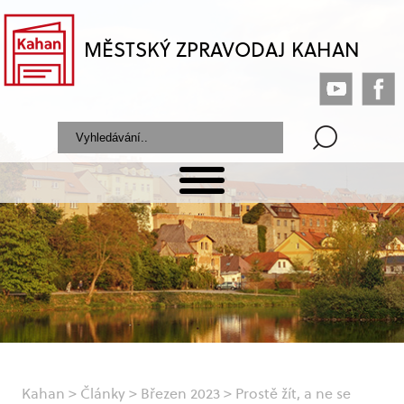
MĚSTSKÝ ZPRAVODAJ KAHAN
Kahan
>
Články
>
Březen 2023
>
Prostě žít, a ne se