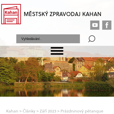
MĚSTSKÝ ZPRAVODAJ KAHAN
Kahan
>
Články
>
Září 2023
>
Prázdninový pétanque