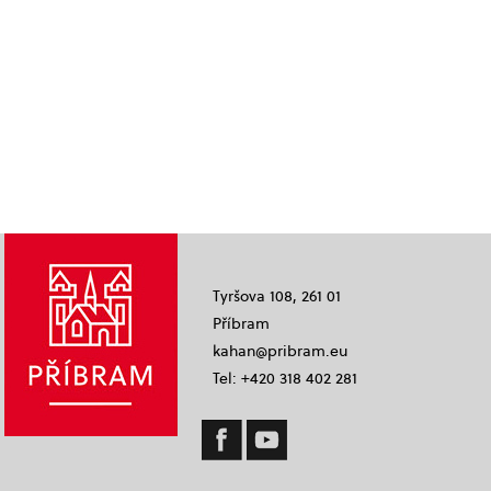
Tyršova 108, 261 01
Příbram
kahan@pribram.eu
Tel: +420 318 402 281