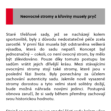
Neovocné stromy a křoviny musely pryč
Staré třešňové sady, jež se nacházejí kolem
sportoviště, byly z důvodu nedostatečné péče zcela
zarostlé. V první fázi musela být odstraněna veškerá
výsadba, která do sadu nepatří. Koncept byl
jednoznačný – cokoli, co není ovocný strom, by mělo
být zlikvidováno. Pouze díky tomuto postupu lze
sadům vrátit jejich dřívější krásu. Mezi stávajícími
ovocnými stromy stojí také stromy, které jsou v
poslední fázi života. Byly ponechány za účelem
zachování autenticity sadu. Jakmile nově vysazené
stromy dorostou a tyto velmi staré solitéry dožijí,
bude možná náhrada novými jedinci. Postupná
obnova zaručí, že si sady během přeměny zachovají
svou historickou hodnotu.