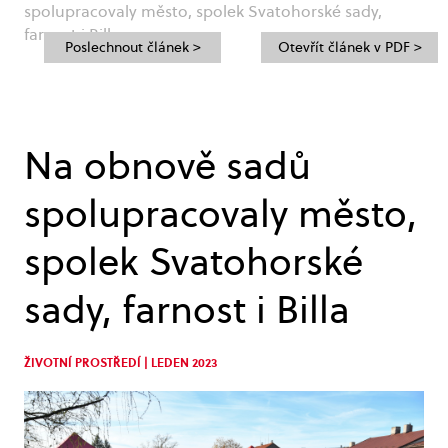
spolupracovaly město, spolek Svatohorské sady,
farnost i Billa
Poslechnout článek >
Otevřít článek v PDF >
Na obnově sadů
spolupracovaly město,
spolek Svatohorské
sady, farnost i Billa
ŽIVOTNÍ PROSTŘEDÍ | LEDEN 2023