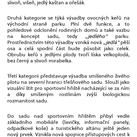
slivoň, višeň, jedlý kaštan a ořešák.
Druhá kategorie se týká výsadby ovocných keřů na
východní straně parku. Plní dvě funkce, a to
pohledové odclonění rodinných domů a také vazbu
na koncept sadu, tedy
„jedlého“
parku.
Prostřednictvím této výsadby vzniká nová
„jedlá“
pěší
osa a celá spodní část bude působit jako celek.
Obrubu keřů s jedlými plody tvoří líska velkoplodá,
bez černý a slivoň mirabelka.
Třetí kategorii představuje výsadba smíšeného živého
plotu na severní hranici třešňového sadu. Slouží jako
vizuální štít pro sportovní hřiště nacházející se za ním
a díky smíšeným rostlinám zvýší biologickou
rozmanitost sadu.
Do sadu nad sportovním hřištěm přibyl vedle
základního mobiliáře (lavičky, informační panely,
odpadkové koše) a turistického altánu ještě jeden
nový prvek. Vznikla nová spojnice přístupových cest k