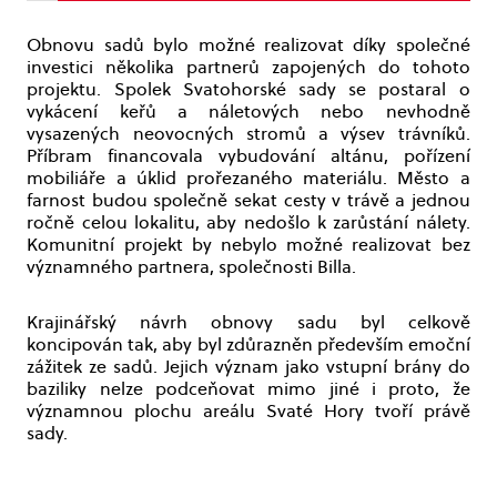
Obnovu sadů bylo možné realizovat díky společné
investici několika partnerů zapojených do tohoto
projektu. Spolek Svatohorské sady se postaral o
vykácení keřů a náletových nebo nevhodně
vysazených neovocných stromů a výsev trávníků.
Příbram financovala vybudování altánu, pořízení
mobiliáře a úklid prořezaného materiálu. Město a
farnost budou společně sekat cesty v trávě a jednou
ročně celou lokalitu, aby nedošlo k zarůstání nálety.
Komunitní projekt by nebylo možné realizovat bez
významného partnera, společnosti Billa.
Krajinářský návrh obnovy sadu byl celkově
koncipován tak, aby byl zdůrazněn především emoční
zážitek ze sadů. Jejich význam jako vstupní brány do
baziliky nelze podceňovat mimo jiné i proto, že
významnou plochu areálu Svaté Hory tvoří právě
sady.