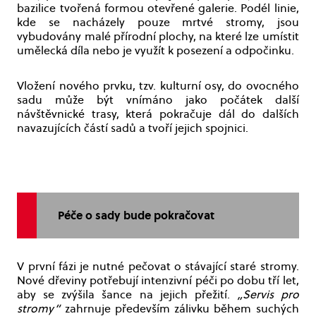
bazilice tvořená formou otevřené galerie. Podél linie,
kde se nacházely pouze mrtvé stromy, jsou
vybudovány malé přírodní plochy, na které lze umístit
umělecká díla nebo je využít k posezení a odpočinku.
Vložení nového prvku, tzv. kulturní osy, do ovocného
sadu může být vnímáno jako počátek další
návštěvnické trasy, která pokračuje dál do dalších
navazujících částí sadů a tvoří jejich spojnici.
Péče o sady bude pokračovat
V první fázi je nutné pečovat o stávající staré stromy.
Nové dřeviny potřebují intenzivní péči po dobu tří let,
aby se zvýšila šance na jejich přežití.
„Servis pro
stromy“
zahrnuje především zálivku během suchých