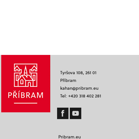
Tyršova 108, 261 01
Příbram
kahan@pribram.eu
Tel: +420 318 402 281
Pribram.eu