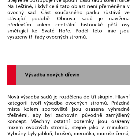
Stejně se postupuje i ve spodní části sadu kolem ulice
Na Leštině, i když celá tato oblast není přeměněna v
ovocný sad. Část současného parku zůstává ve
stávající podobě. Obnova sadů je navržena
především kolem centrální historické pěší osy
směřující ke Svaté Hoře. Podél této linie jsou
vysazeny tři řady ovocných stromů.
Výsadba nových dřevin
Nová výsadba sadů je rozdělena do tří skupin. Hlavní
kategorii tvoří výsadba ovocných stromů. Prázdná
místa kolem sportoviště jsou osazena výhradně
třešněmi, aby byl zachován původně zamýšlený
koncept. Všechny ostatní pozemky jsou osázeny
mixem ovocných stromů, stejně jako v minulosti.
Vybrány byly jabloň, hrušeň, meruňka, moruše černá,