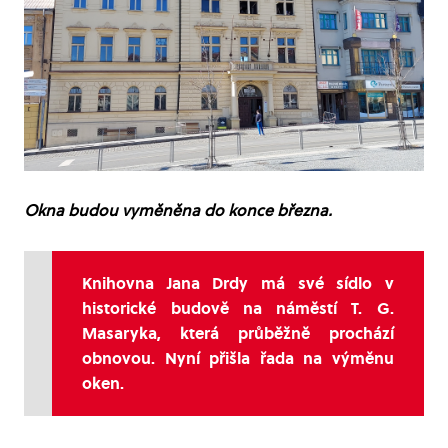
Okna budou vyměněna do konce března.
Knihovna Jana Drdy má své sídlo v
historické budově na náměstí T. G.
Masaryka, která průběžně prochází
obnovou. Nyní přišla řada na výměnu
oken.