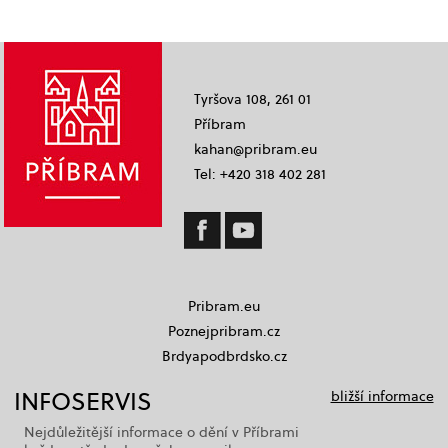
Tyršova 108, 261 01
Příbram
kahan@pribram.eu
Tel: +420 318 402 281
Pribram.eu
Poznejpribram.cz
Brdyapodbrdsko.cz
INFOSERVIS
bližší informace
Nejdůležitější informace o dění v Příbrami