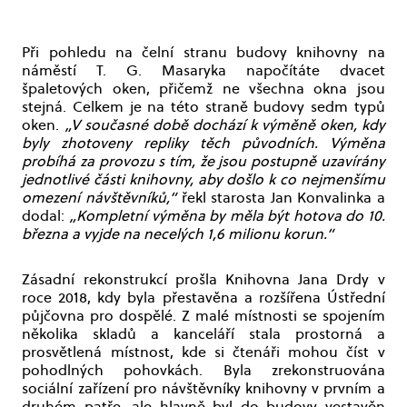
Při pohledu na čelní stranu budovy knihovny na
náměstí T. G. Masaryka napočítáte dvacet
špaletových oken, přičemž ne všechna okna jsou
stejná. Celkem je na této straně budovy sedm typů
oken.
„V současné době dochází k výměně oken, kdy
byly zhotoveny repliky těch původních. Výměna
probíhá za provozu s tím, že jsou postupně uzavírány
jednotlivé části knihovny, aby došlo k co nejmenšímu
omezení návštěvníků,“
řekl starosta Jan Konvalinka a
dodal:
„Kompletní výměna by měla být hotova do 10.
března a vyjde na necelých 1,6 milionu korun.“
Zásadní rekonstrukcí prošla Knihovna Jana Drdy v
roce 2018, kdy byla přestavěna a rozšířena Ústřední
půjčovna pro dospělé. Z malé místnosti se spojením
několika skladů a kanceláří stala prostorná a
prosvětlená místnost, kde si čtenáři mohou číst v
pohodlných pohovkách. Byla zrekonstruována
sociální zařízení pro návštěvníky knihovny v prvním a
druhém patře, ale hlavně byl do budovy vestavěn