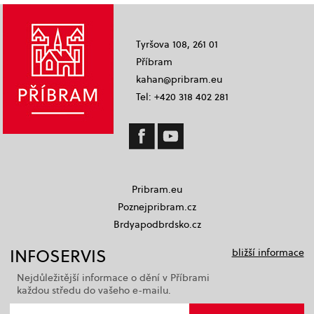
Tyršova 108, 261 01
Příbram
kahan@pribram.eu
Tel: +420 318 402 281
Pribram.eu
Poznejpribram.cz
Brdyapodbrdsko.cz
INFOSERVIS
bližší informace
Nejdůležitější informace o dění v Příbrami
každou středu do vašeho e-mailu.