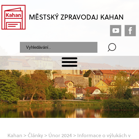
MĚSTSKÝ ZPRAVODAJ KAHAN
Kahan
>
Články
>
Únor 2024
>
Informace o výlukách v