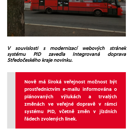
V souvislosti s modernizací webových stránek
systému PID zavedla Integrovaná doprava
Středočeského kraje novinku.
Nově má široká veřejnost možnost být
prostřednictvím e-mailu informována o
plánovaných výlukách a trvalých
změnách ve veřejné dopravě v rámci
systému PID, včetně změn v jízdních
řádech zvolených linek.