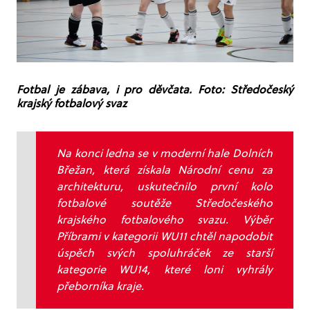
Fotbal je zábava, i pro děvčata. Foto: Středočeský
krajský fotbalový svaz
Na konci ledna se v moderní hale Dolních
Břežan, která získala Národní cenu za
architekturu, uskutečnilo první kolo
fotbalové soutěže Středočeského
krajského fotbalového svazu. Výběr
Příbrami v kategorii WU11 chtěl napodobit
úspěch svých spoluhráček ze starší
kategorie WU14, které loni vyhrály
přeborníka kraje.