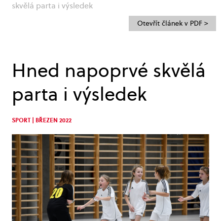
skvělá parta i výsledek
Otevřít článek v PDF >
Hned napoprvé skvělá
parta i výsledek
SPORT | BŘEZEN 2022