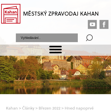
MĚSTSKÝ ZPRAVODAJ KAHAN
Kahan
>
Články
>
Březen 2022
>
Hned napoprvé