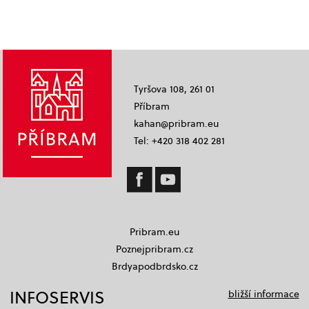
Tyršova 108, 261 01
Příbram
kahan@pribram.eu
Tel: +420 318 402 281
Pribram.eu
Poznejpribram.cz
Brdyapodbrdsko.cz
INFOSERVIS
bližší informace