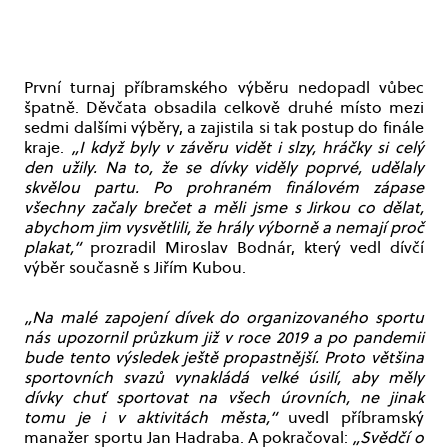
První turnaj příbramského výběru nedopadl vůbec
špatně. Děvčata obsadila celkově druhé místo mezi
sedmi dalšími výběry, a zajistila si tak postup do finále
kraje.
„I když byly v závěru vidět i slzy, hráčky si celý
den užily. Na to, že se dívky viděly poprvé, udělaly
skvělou partu. Po prohraném finálovém zápase
všechny začaly brečet a měli jsme s Jirkou co dělat,
abychom jim vysvětlili, že hrály výborně a nemají proč
plakat,“
prozradil Miroslav Bodnár, který vedl dívčí
výběr současně s Jiřím Kubou.
„Na malé zapojení dívek do organizovaného sportu
nás upozornil průzkum již v roce 2019 a po pandemii
bude tento výsledek ještě propastnější. Proto většina
sportovních svazů vynakládá velké úsilí, aby měly
dívky chuť sportovat na všech úrovních, ne jinak
tomu je i v aktivitách města,“
uvedl příbramský
manažer sportu Jan Hadraba. A pokračoval:
„Svědčí o