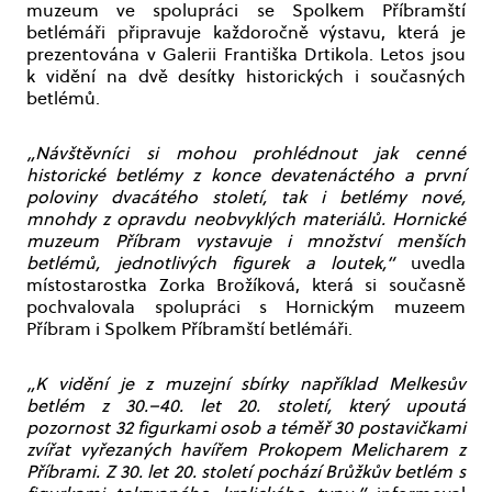
muzeum ve spolupráci se Spolkem Příbramští
betlémáři připravuje každoročně výstavu, která je
prezentována v Galerii Františka Drtikola. Letos jsou
k vidění na dvě desítky historických i současných
betlémů.
„Návštěvníci si mohou prohlédnout jak cenné
historické betlémy z konce devatenáctého a první
poloviny dvacátého století, tak i betlémy nové,
mnohdy z opravdu neobvyklých materiálů. Hornické
muzeum Příbram vystavuje i množství menších
betlémů, jednotlivých figurek a loutek,“
uvedla
místostarostka Zorka Brožíková, která si současně
pochvalovala spolupráci s Hornickým muzeem
Příbram i Spolkem Příbramští betlémáři.
„K vidění je z muzejní sbírky například Melkesův
betlém z 30.–40. let 20. století, který upoutá
pozornost 32 figurkami osob a téměř 30 postavičkami
zvířat vyřezaných havířem Prokopem Melicharem z
Příbrami. Z 30. let 20. století pochází Brůžkův betlém s