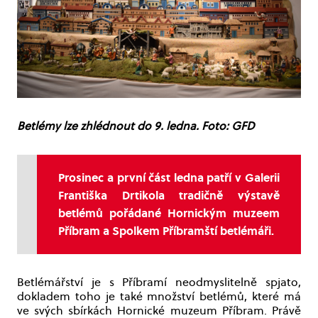
Betlémy lze zhlédnout do 9. ledna. Foto: GFD
Prosinec a první část ledna patří v Galerii
Františka Drtikola tradičně výstavě
betlémů pořádané Hornickým muzeem
Příbram a Spolkem Příbramští betlémáři.
Betlémářství je s Příbramí neodmyslitelně spjato,
dokladem toho je také množství betlémů, které má
ve svých sbírkách Hornické muzeum Příbram. Právě