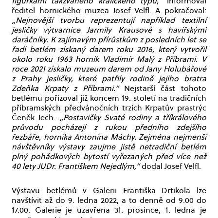
figurkami takzvaného kralického typu,“
informoval
ředitel hornického muzea Josef Velfl. A pokračoval:
„Nejnovější tvorbu reprezentují například textilní
jesličky výtvarnice Jarmily Krausové s havířskými
daráčníky. K zajímavým přírůstkům z posledních let se
řadí betlém získaný darem roku 2016, který vytvořil
okolo roku 1963 horník Vladimír Malý z Příbrami. V
roce 2021 získalo muzeum darem od Jany Holubářové
z Prahy jesličky, které patřily rodině jejího bratra
Zdeňka Krpaty z Příbrami.“
Nejstarší část tohoto
betlému pořizoval již koncem 19. století na tradičních
příbramských předvánočních trzích Krpatův prastrýc
Čeněk Jech.
„Postavičky Svaté rodiny a tříkrálového
průvodu pocházejí z rukou předního zdejšího
řezbáře, horníka Antonína Máchy. Zejména nejmenší
návštěvníky výstavy zaujme jistě netradiční betlém
plný pohádkových bytostí vyřezaných před více než
40 lety JUDr. Františkem Nejedlým,“
dodal Josef Velfl.
Výstavu betlémů v Galerii Františka Drtikola lze
navštívit až do 9. ledna 2022, a to denně od 9.00 do
17.00. Galerie je uzavřena 31. prosince, 1. ledna je