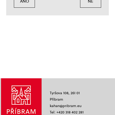
ANO
NE
Tyršova 108, 261 01
Příbram
kahan@pribram.eu
Tel: +420 318 402 281