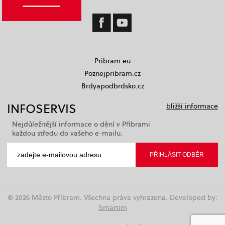
Pribram.eu
Poznejpribram.cz
Brdyapodbrdsko.cz
INFOSERVIS
bližší informace
Nejdůležitější informace o dění v Příbrami
každou středu do vašeho e-mailu.
© 2026 Město Příbram. Všechna práva vyhrazena. Developed by:
Smartim