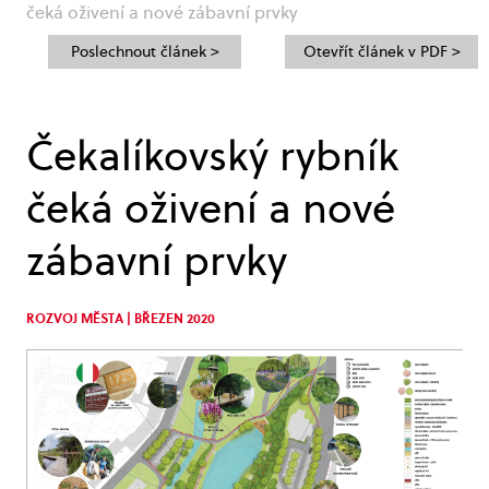
čeká oživení a nové zábavní prvky
Poslechnout článek >
Otevřít článek v PDF >
Čekalíkovský rybník
čeká oživení a nové
zábavní prvky
ROZVOJ MĚSTA | BŘEZEN 2020