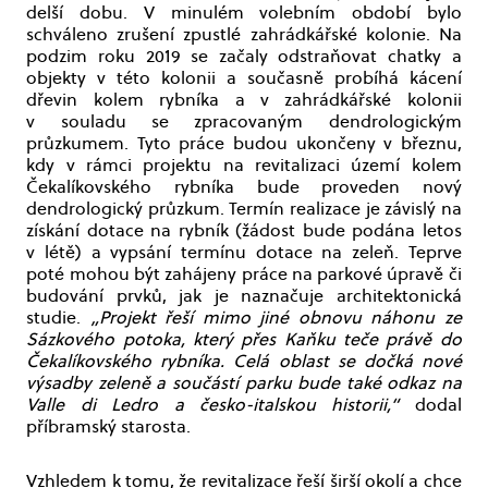
delší dobu. V minulém volebním období bylo
schváleno zrušení zpustlé zahrádkářské kolonie. Na
podzim roku 2019 se začaly odstraňovat chatky a
objekty v této kolonii a současně probíhá kácení
dřevin kolem rybníka a v zahrádkářské kolonii
v souladu se zpracovaným dendrologickým
průzkumem. Tyto práce budou ukončeny v březnu,
kdy v rámci projektu na revitalizaci území kolem
Čekalíkovského rybníka bude proveden nový
dendrologický průzkum. Termín realizace je závislý na
získání dotace na rybník (žádost bude podána letos
v létě) a vypsání termínu dotace na zeleň. Teprve
poté mohou být zahájeny práce na parkové úpravě či
budování prvků, jak je naznačuje architektonická
studie.
„Projekt řeší mimo jiné obnovu náhonu ze
Sázkového potoka, který přes Kaňku teče právě do
Čekalíkovského rybníka. Celá oblast se dočká nové
výsadby zeleně a součástí parku bude také odkaz na
Valle di Ledro a česko-italskou historii,“
dodal
příbramský starosta.
Vzhledem k tomu, že revitalizace řeší širší okolí a chce