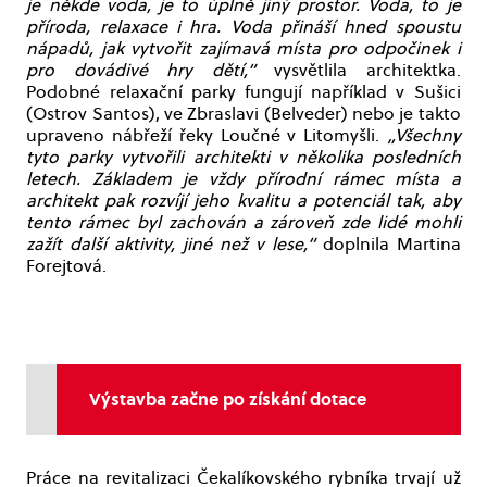
je někde voda, je to úplně jiný prostor. Voda, to je
příroda, relaxace i hra. Voda přináší hned spoustu
nápadů, jak vytvořit zajímavá místa pro odpočinek i
pro dovádivé hry dětí,“
vysvětlila architektka.
Podobné relaxační parky fungují například v Sušici
(Ostrov Santos), ve Zbraslavi (Belveder) nebo je takto
upraveno nábřeží řeky Loučné v Litomyšli.
„Všechny
tyto parky vytvořili architekti v několika posledních
letech. Základem je vždy přírodní rámec místa a
architekt pak rozvíjí jeho kvalitu a potenciál tak, aby
tento rámec byl zachován a zároveň zde lidé mohli
zažít další aktivity, jiné než v lese,“
doplnila Martina
Forejtová.
Výstavba začne po získání dotace
Práce na revitalizaci Čekalíkovského rybníka trvají už