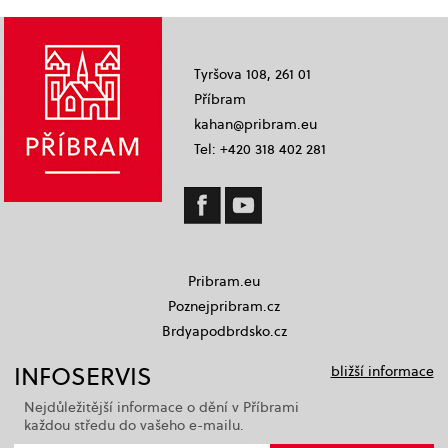
Tyršova 108, 261 01
Příbram
kahan@pribram.eu
Tel: +420 318 402 281
Pribram.eu
Poznejpribram.cz
Brdyapodbrdsko.cz
INFOSERVIS
bližší informace
Nejdůležitější informace o dění v Příbrami
každou středu do vašeho e-mailu.