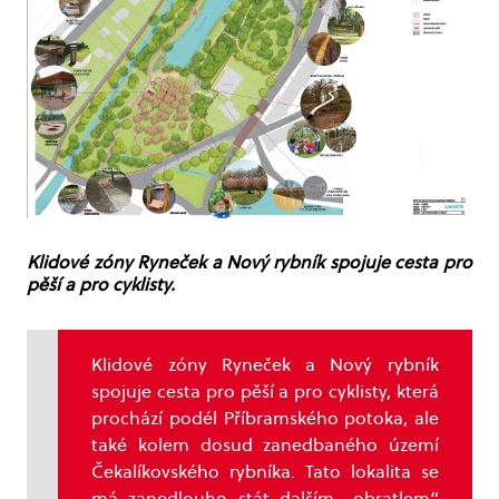
Klidové zóny Ryneček a Nový rybník spojuje cesta pro
pěší a pro cyklisty.
Klidové zóny Ryneček a Nový rybník
spojuje cesta pro pěší a pro cyklisty, která
prochází podél Příbramského potoka, ale
také kolem dosud zanedbaného území
Čekalíkovského rybníka. Tato lokalita se
má zanedlouho stát dalším „obratlem“