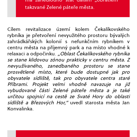
takzvané Zelené páteře města.
Cílem revitalizace území kolem Čekalíkovského
rybníka je přetvoření nevyužitého prostoru bývalých
zahrádkářských kolonií s nefunkčním rybníkem v
centru města na příjemný park a na místo vhodné k
relaxaci a odpočinku.
„Oblast Čekalíkovského rybníka
se stane klidovou zónou prakticky v centru města. Z
nevyužívaného, zanedbaného prostoru se stane
prosvětlené místo, které bude dostupné jak pro
obyvatele sídliště, tak pro obyvatele centra staré
Příbrami. Projekt velmi vhodně navazuje na již
vybudované části Zelené páteře města a je také
určitou spojnicí na cestě ze Svaté Hory do oblasti
sídliště a Březových Hor,“
uvedl starosta města Jan
Konvalinka.