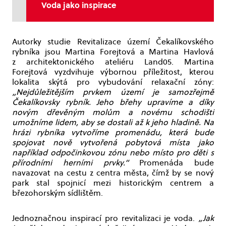
Voda jako inspirace
Autorky studie Revitalizace území Čekalíkovského
rybníka jsou Martina Forejtová a Martina Havlová
z architektonického ateliéru Land05. Martina
Forejtová vyzdvihuje výbornou příležitost, kterou
lokalita skýtá pro vybudování relaxační zóny:
„Nejdůležitějším prvkem území je samozřejmě
Čekalíkovsky rybník. Jeho břehy upravíme a díky
novým dřevěným molům a novému schodišti
umožníme lidem, aby se dostali až k jeho hladině. Na
hrázi rybníka vytvoříme promenádu, která bude
spojovat nově vytvořená pobytová místa jako
například odpočinkovou zónu nebo místo pro děti s
přírodními herními prvky.“
Promenáda bude
navazovat na cestu z centra města, čímž by se nový
park stal spojnicí mezi historickým centrem a
březohorským sídlištěm.
Jednoznačnou inspirací pro revitalizaci je voda.
„Jak