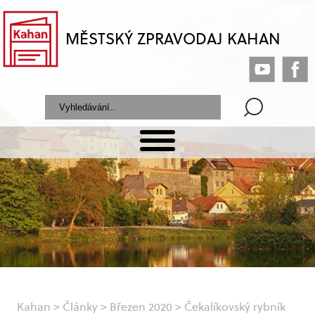
MĚSTSKÝ ZPRAVODAJ KAHAN
Kahan
>
Články
>
Březen 2020
>
Čekalíkovský rybník