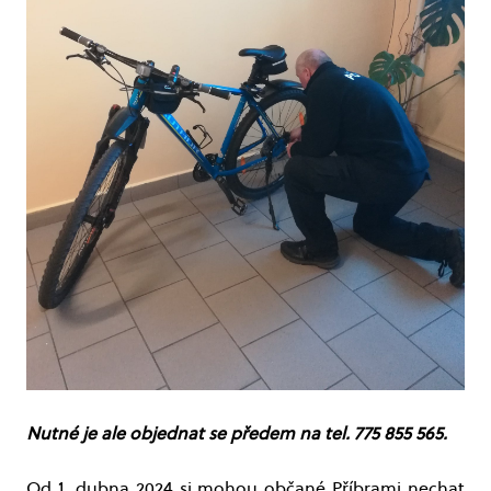
Nutné je ale objednat se předem na tel. 775 855 565.
Od 1. dubna 2024 si mohou občané Příbrami nechat