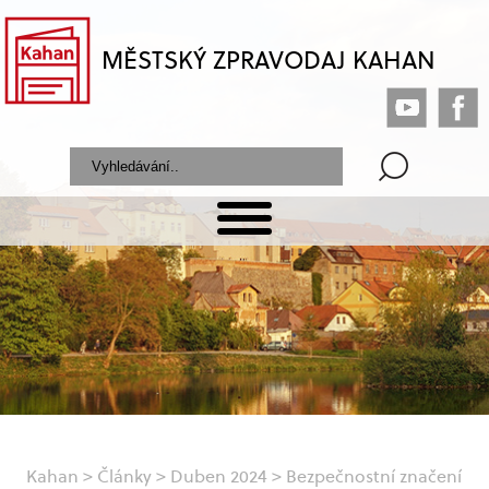
MĚSTSKÝ ZPRAVODAJ KAHAN
Kahan
>
Články
>
Duben 2024
>
Bezpečnostní značení