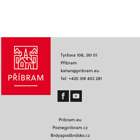
Tyršova 108, 261 01
Příbram
kahan@pribram.eu
Tel: +420 318 402 281
Pribram.eu
Poznejpribram.cz
Brdyapodbrdsko.cz