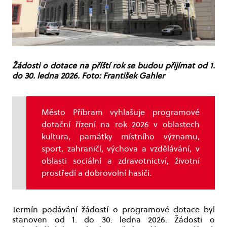
Žádosti o dotace na příští rok se budou přijímat od 1.
do 30. ledna 2026. Foto: František Gahler
Město Příbram vyhlašuje programové
dotační řízení na rok 2026 v oblastech
kultura, památky místního významu,
sport, zahraničí, výchova a vzdělávání, v
oblasti sociální a zdravotnictví, životní
prostředí a dobrovolní hasiči.
Termín podávání žádostí o programové dotace byl
stanoven od 1. do 30. ledna 2026. Žádosti o