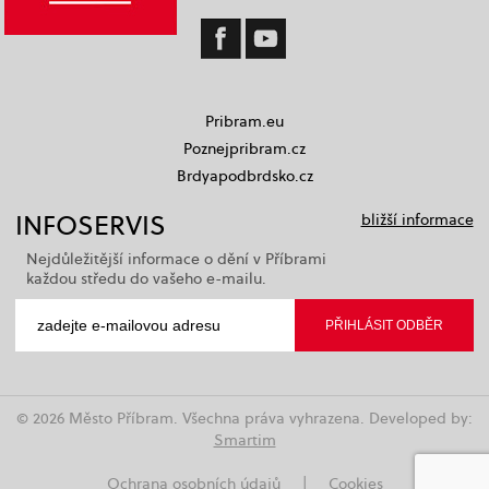
Pribram.eu
Poznejpribram.cz
Brdyapodbrdsko.cz
INFOSERVIS
bližší informace
Nejdůležitější informace o dění v Příbrami
každou středu do vašeho e-mailu.
© 2026 Město Příbram. Všechna práva vyhrazena. Developed by:
Smartim
Ochrana osobních údajů
|
Cookies