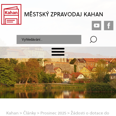
MĚSTSKÝ ZPRAVODAJ KAHAN
Kahan
>
Články
>
Prosinec 2025
>
Žádosti o dotace do