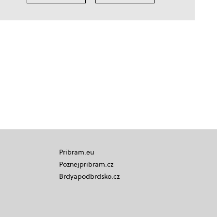
Pribram.eu
Poznejpribram.cz
Brdyapodbrdsko.cz