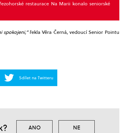
březohorské restaurace Na Marii konalo seniorské
mi spokojeni,“
řekla Věra Černá, vedoucí Senior Pointu
Sdílet na Twitteru
k?
ANO
NE