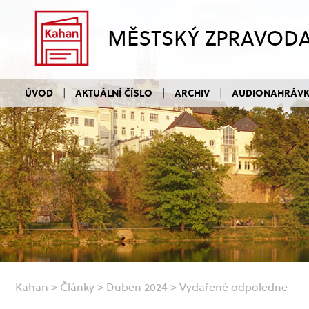
MĚSTSKÝ ZPRAVOD
ÚVOD
AKTUÁLNÍ ČÍSLO
ARCHIV
AUDIONAHRÁV
Kahan
>
Články
>
Duben 2024
>
Vydařené odpoledne