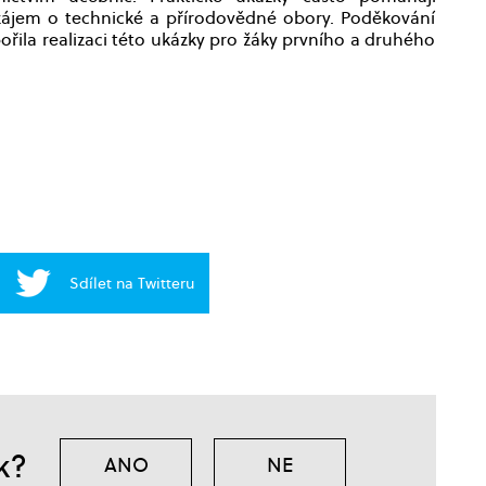
zájem o technické a přírodovědné obory. Poděkování
řila realizaci této ukázky pro žáky prvního a druhého
Sdílet na Twitteru
k?
ANO
NE