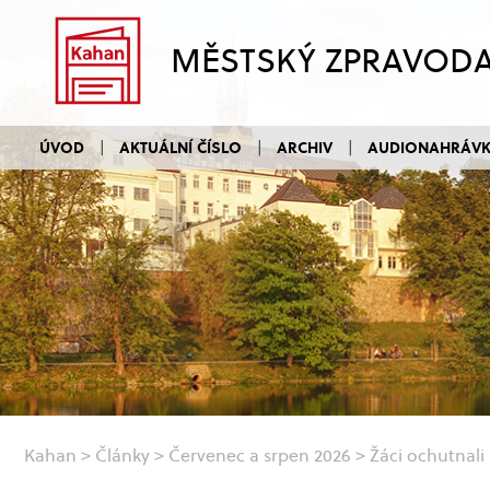
MĚSTSKÝ ZPRAVOD
ÚVOD
AKTUÁLNÍ ČÍSLO
ARCHIV
AUDIONAHRÁV
Kahan
>
Články
>
Červenec a srpen 2026
>
Žáci ochutnali