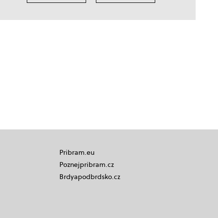
Pribram.eu
Poznejpribram.cz
Brdyapodbrdsko.cz