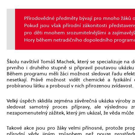
Přírodovědné předměty bývají pro mnoho žáků ob
Pokud jsou však přírodní zákonitosti představen
pro děti mnohem srozumitelnějšími a zajímavější
Hory během netradičního dopoledního programu 
Školu navštívil Tomáš Machek, který se specializuje na d
prvního i druhého stupně si připravil poutavou ukáz
Během programu měli žáci možnost sledovat řadu efekt
nesetkají. Právě možnost vidět chemické a fyzikáln
probíranou látku a probouzí v nich přirozenou zvídavost.
Velký úspěch sklidila zejména závěrečná ukázka výroby 
sledovat samotný proces přípravy, ale výslednou 
nezapomenutelný zážitek, který jim ukázal, že věda může
Takové akce jsou pro žáky velmi přínosné, protože prop
přírodní vědy jiným způsobem než pouze prostředn