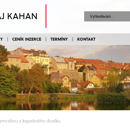
AJ KAHAN
KY
CENÍK INZERCE
TERMÍNY
KONTAKT
 zmrzlinu z kapalného dusíku