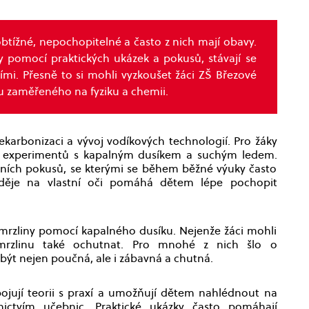
tížné, nepochopitelné a často z nich mají obavy.
y pomocí praktických ukázek a pokusů, stávají se
mi. Přesně to si mohli vyzkoušet žáci ZŠ Březové
zaměřeného na fyziku a chemii.
ekarbonizaci a vývoj vodíkových technologií. Pro žáky
ku experimentů s kapalným dusíkem a suchým ledem.
ních pokusů, se kterými se během běžné výuky často
í děje na vlastní oči pomáhá dětem lépe pochopit
zmrzliny pomocí kapalného dusíku. Nejenže žáci mohli
zmrzlinu také ochutnat. Pro mnohé z nich šlo o
 být nejen poučná, ale i zábavná a chutná.
ojují teorii s praxí a umožňují dětem nahlédnout na
ictvím učebnic. Praktické ukázky často pomáhají