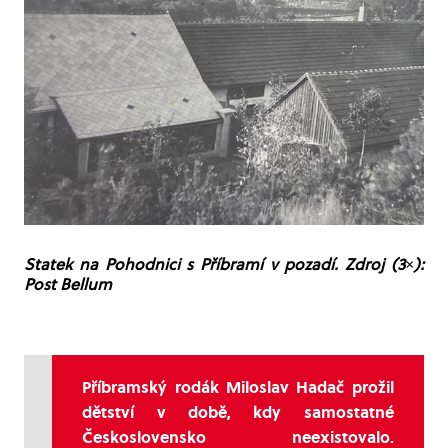
Statek na Pohodnici s Příbramí v pozadí. Zdroj (3×):
Post Bellum
Příbramský rodák Miloslav Hadač prožil
dětství v době, kdy samostatné
Československo neexistovalo.