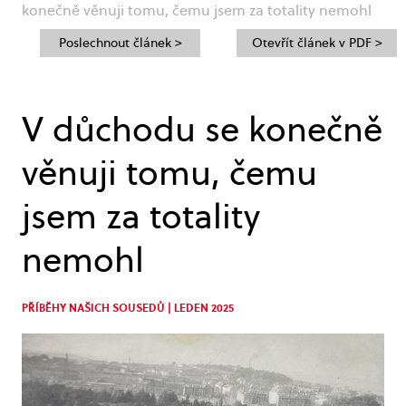
konečně věnuji tomu, čemu jsem za totality nemohl
Poslechnout článek >
Otevřít článek v PDF >
V důchodu se konečně
věnuji tomu, čemu
jsem za totality
nemohl
PŘÍBĚHY NAŠICH SOUSEDŮ | LEDEN 2025