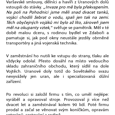
Varšavské smlouvy, dělníci a havíři z Uranových dolů
vstoupili do stávky. „
Invaze pro mě byla překvapením.
Na poli na Pohodnici jsme měli snad dvacet tanků,
vojáci chodili žebrat o vodu, spali jen tak na zemi.
Těch obyčejných vojáků mi bylo až líto, zároveň jsem
měl na okupanty vztek,
“ svěřuje se pamětník. Měl v té
době malou dceru, s rodinou bydlel ve Zdaboři a
pamatuje si, jak pod okny neustále jezdily obrněné
transportéry a jiná vojenská technika.
V zaměstnání ho nutili ke vstupu do strany, tlaku ale
vždycky odolal. Přesto dosáhl na místo vedoucího
skladu zahraničního obchodu, který sídlil na dole
Vojtěch. Uranové doly totiž do Sovětského svazu
nevyvážely jen uran, ale i specializovaná důlní
zařízení.
Po revoluci si založil firmu s tím, co uměl nejlépe:
vyráběl a opravoval stroje. Provozoval ji více než
dvacet let a zaměstnával kolem 90 lidí. Poté firmu
prodal a začal se věnovat svým koníčkům, opravám
veteránů, cestování a rodině.