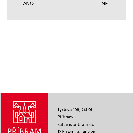
ANO
NE
Tyršova 108, 261 01
Příbram
kahan@pribram.eu
Tel: +420 318 402 281