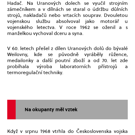
Hadač. Na Uranových dolech se vyučil strojním
zámečníkem a v dílnách se staral o údržbu důlních
strojů, nakladačů nebo vrtacích souprav. Dvouletou
vojenskou službu absolvoval jako motorář u
vojenského letectva. V roce 1962 se oženil a s
manželkou vychoval dceru a syna.
V 60. letech přešel z dílen Uranových dolů do bývalé
Weilovny, kde se původně vyráběly růžence,
medailonky a další poutní zboží a od 70. let zde
probíhala výroba laboratorních přístrojů a
termoregulační techniky.
Na okupanty měl vztek
Když v srpnu 1968 vtrhla do Československa vojska