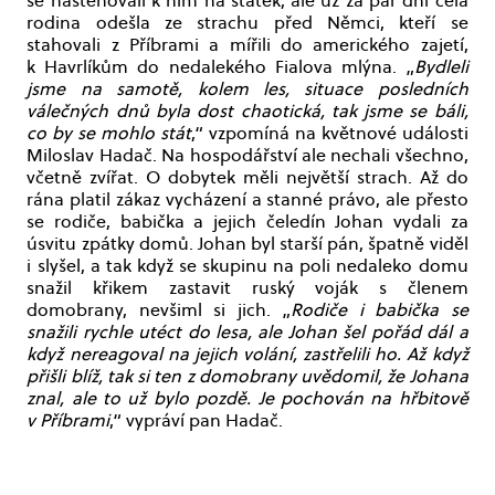
se nastěhovali k nim na statek, ale už za pár dní celá
rodina odešla ze strachu před Němci, kteří se
stahovali z Příbrami a mířili do amerického zajetí,
k Havrlíkům do nedalekého Fialova mlýna. „
Bydleli
jsme na samotě, kolem les, situace posledních
válečných dnů byla dost chaotická, tak jsme se báli,
co by se mohlo stát
,“ vzpomíná na květnové události
Miloslav Hadač. Na hospodářství ale nechali všechno,
včetně zvířat. O dobytek měli největší strach. Až do
rána platil zákaz vycházení a stanné právo, ale přesto
se rodiče, babička a jejich čeledín Johan vydali za
úsvitu zpátky domů. Johan byl starší pán, špatně viděl
i slyšel, a tak když se skupinu na poli nedaleko domu
snažil křikem zastavit ruský voják s členem
domobrany, nevšiml si jich. „
Rodiče i babička se
snažili rychle utéct do lesa, ale Johan šel pořád dál a
když nereagoval na jejich volání, zastřelili ho. Až když
přišli blíž, tak si ten z domobrany uvědomil, že Johana
znal, ale to už bylo pozdě. Je pochován na hřbitově
v Příbrami
,“ vypráví pan Hadač.