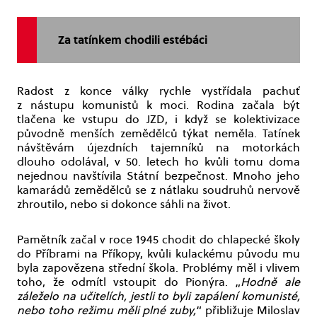
Za tatínkem chodili estébáci
Radost z konce války rychle vystřídala pachuť
z nástupu komunistů k moci. Rodina začala být
tlačena ke vstupu do JZD, i když se kolektivizace
původně menších zemědělců týkat neměla. Tatínek
návštěvám újezdních tajemníků na motorkách
dlouho odolával, v 50. letech ho kvůli tomu doma
nejednou navštívila Státní bezpečnost. Mnoho jeho
kamarádů zemědělců se z nátlaku soudruhů nervově
zhroutilo, nebo si dokonce sáhli na život.
Pamětník začal v roce 1945 chodit do chlapecké školy
do Příbrami na Příkopy, kvůli kulackému původu mu
byla zapovězena střední škola. Problémy měl i vlivem
toho, že odmítl vstoupit do Pionýra. „
Hodně ale
záleželo na učitelích, jestli to byli zapálení komunisté,
nebo toho režimu měli plné zuby,
“ přibližuje Miloslav