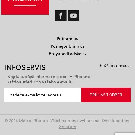
Pribram.eu
Poznejpribram.cz
Brdyapodbrdsko.cz
INFOSERVIS
bližší informace
Nejdůležitější informace o dění v Příbrami
každou středu do vašeho e-mailu.
© 2026 Město Příbram. Všechna práva vyhrazena. Developed by:
Smartim