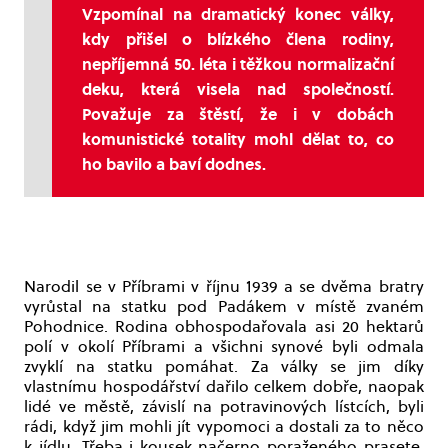
Vzpomínal na dramatický konec války,
kdy přišel o blízkého člena rodiny,
nepříjemná 50. léta i těžkou normalizační
deku, která visela nad společností.
Považuje za štěstí, že i v dobách
komunistické totality mohl dělat to, co
ho bavilo a baví dodnes.
Narodil se v Příbrami v říjnu 1939 a se dvěma bratry
vyrůstal na statku pod Padákem v místě zvaném
Pohodnice. Rodina obhospodařovala asi 20 hektarů
polí v okolí Příbrami a všichni synové byli odmala
zvyklí na statku pomáhat. Za války se jim díky
vlastnímu hospodářství dařilo celkem dobře, naopak
lidé ve městě, závislí na potravinových lístcích, byli
rádi, když jim mohli jít vypomoci a dostali za to něco
k jídlu. Třeba i kousek načerno poraženého prasete,