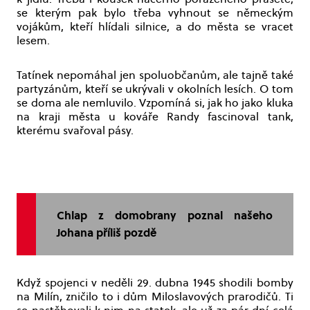
se kterým pak bylo třeba vyhnout se německým
vojákům, kteří hlídali silnice, a do města se vracet
lesem.
Tatínek nepomáhal jen spoluobčanům, ale tajně také
partyzánům, kteří se ukrývali v okolních lesích. O tom
se doma ale nemluvilo. Vzpomíná si, jak ho jako kluka
na kraji města u kováře Randy fascinoval tank,
kterému svařoval pásy.
Chlap z domobrany poznal našeho
Johana příliš pozdě
Když spojenci v neděli 29. dubna 1945 shodili bomby
na Milín, zničilo to i dům Miloslavových prarodičů. Ti