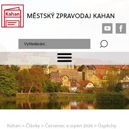
MĚSTSKÝ ZPRAVODAJ KAHAN
Kahan
>
Články
>
Červenec a srpen 2026
>
Úspěchy