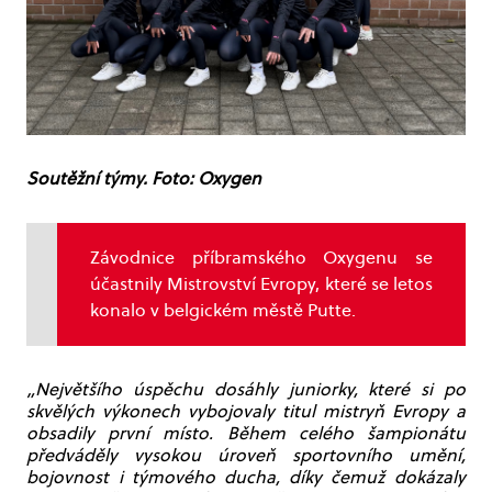
Soutěžní týmy. Foto: Oxygen
Závodnice příbramského Oxygenu se
účastnily Mistrovství Evropy, které se letos
konalo v belgickém městě Putte.
„Největšího úspěchu dosáhly juniorky, které si po
skvělých výkonech vybojovaly titul mistryň Evropy a
obsadily první místo. Během celého šampionátu
předváděly vysokou úroveň sportovního umění,
bojovnost i týmového ducha, díky čemuž dokázaly