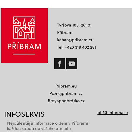
Tyršova 108, 261 01
Příbram
kahan@pribram.eu
Tel: +420 318 402 281
Pribram.eu
Poznejpribram.cz
Brdyapodbrdsko.cz
INFOSERVIS
bližší informace
Nejdůležitější informace o dění v Příbrami
každou středu do vašeho e-mailu.