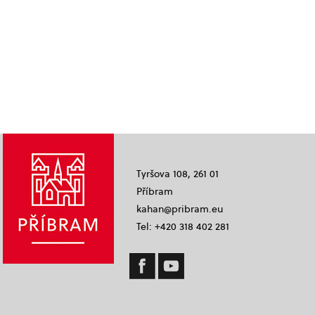
Tyršova 108, 261 01
Příbram
kahan@pribram.eu
Tel: +420 318 402 281