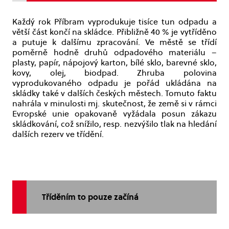
Každý rok Příbram vyprodukuje tisíce tun odpadu a
větší část končí na skládce. Přibližně 40 % je vytříděno
a putuje k dalšímu zpracování. Ve městě se třídí
poměrně hodně druhů odpadového materiálu –
plasty, papír, nápojový karton, bílé sklo, barevné sklo,
kovy, olej, biodpad. Zhruba polovina
vyprodukovaného odpadu je pořád ukládána na
skládky také v dalších českých městech. Tomuto faktu
nahrála v minulosti mj. skutečnost, že země si v rámci
Evropské unie opakovaně vyžádala posun zákazu
skládkování, což snížilo, resp. nezvýšilo tlak na hledání
dalších rezerv ve třídění.
Tříděním to pouze začíná