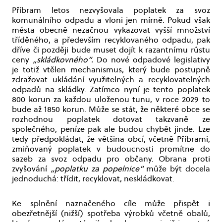
Příbram letos nezvyšovala poplatek za svoz
komunálního odpadu a vloni jen mírně. Pokud však
města obecně nezačnou vykazovat vyšší množství
tříděného, a především recyklovaného odpadu, pak
dříve či později bude muset dojít k razantnímu růstu
ceny
„skládkovného“.
Do nové odpadové legislativy
je totiž vtělen mechanismus, který bude postupně
zdražovat ukládání využitelných a recyklovatelných
odpadů na skládky. Zatímco nyní je tento poplatek
800 korun za každou uloženou tunu, v roce 2029 to
bude až 1850 korun. Může se stát, že některé obce se
rozhodnou poplatek dotovat takzvaně ze
společného, peníze pak ale budou chybět jinde. Lze
tedy předpokládat, že většina obcí, včetně Příbrami,
zmiňovaný poplatek v budoucnosti promítne do
sazeb za svoz odpadu pro občany. Obrana proti
zvyšování
„poplatku za popelnice“
může být docela
jednoduchá: třídit, recyklovat, neskládkovat.
Ke splnění naznačeného cíle může přispět i
obezřetnější (nižší) spotřeba výrobků včetně obalů,