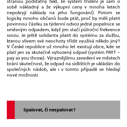
stranou podstatný fakt, že systém třídění je sám o
sobě nákladný a že výkupní ceny v mnoha letech
nepokryjí náklady na jeho fungování). Potom se
logicky mnoho občanů bude ptát, proč by měli platit
povinnou částku za týdenní odvoz jedné popelnice se
směsným odpadem, když jim stačí půlroční frekvence
svozu. Je ještě solidarita platit do systému za službu,
kterou vlivem své neochoty třídit využívá někdo jiný?
V České republice už mnoho let existují obce, kde se
platí jen za skutečně vyhozený odpad (systém PAYT –
pay as you throw). Výraznějšímu zavedení ve městech
brání skutečnost, že odpad na sídlištích je ukládán do
společných nádob, ale i v tomto případě se hledají
nové možnosti.
Spalovat, či nespalovat?