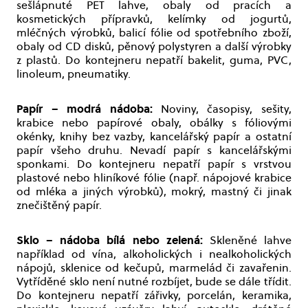
sešlápnuté PET lahve, obaly od pracích a
kosmetických přípravků, kelímky od jogurtů,
mléčných výrobků, balicí fólie od spotřebního zboží,
obaly od CD disků, pěnový polystyren a další výrobky
z plastů. Do kontejneru nepatří bakelit, guma, PVC,
linoleum, pneumatiky.
Papír – modrá nádoba:
Noviny, časopisy, sešity,
krabice nebo papírové obaly, obálky s fóliovými
okénky, knihy bez vazby, kancelářský papír a ostatní
papír všeho druhu. Nevadí papír s kancelářskými
sponkami. Do kontejneru nepatří papír s vrstvou
plastové nebo hliníkové fólie (např. nápojové krabice
od mléka a jiných výrobků), mokrý, mastný či jinak
znečištěný papír.
Sklo – nádoba bílá nebo zelená:
Skleněné lahve
například od vína, alkoholických i nealkoholických
nápojů, sklenice od kečupů, marmelád či zavařenin.
Vytříděné sklo není nutné rozbíjet, bude se dále třídit.
Do kontejneru nepatří zářivky, porcelán, keramika,