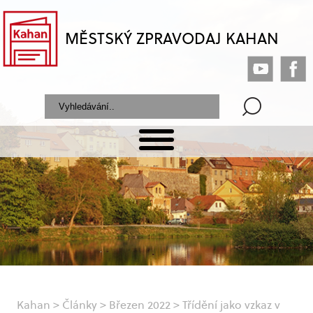
MĚSTSKÝ ZPRAVODAJ KAHAN
Kahan
>
Články
>
Březen 2022
>
Třídění jako vzkaz v