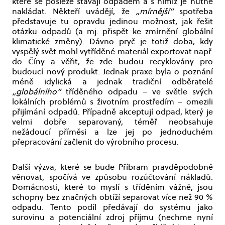
které se posléze stávají odpadem a s nimiž je nutné
nakládat. Někteří uvádějí, že
„mírnější“
spotřeba
představuje tu opravdu jedinou možnost, jak řešit
otázku odpadů (a mj. přispět ke zmírnění globální
klimatické změny). Dávno pryč je totiž doba, kdy
vyspělý svět mohl vytříděné materiál exportovat např.
do Číny a věřit, že zde budou recyklovány pro
budoucí nový produkt. Jednak praxe byla o poznání
méně idylická a jednak tradiční odběratelé
„globálního“
tříděného odpadu – ve světle svých
lokálních problémů s životním prostředím – omezili
přijímání odpadů. Případně akceptují odpad, který je
velmi dobře separovaný, téměř neobsahuje
nežádoucí příměsi a lze jej po jednoduchém
přepracování začlenit do výrobního procesu.
Další výzva, které se bude Příbram pravděpodobně
věnovat, spočívá ve způsobu rozúčtování nákladů.
Domácnosti, které to myslí s tříděním vážně, jsou
schopny bez značných obtíží separovat více než 90 %
odpadu. Tento podíl předávají do systému jako
surovinu a potenciální zdroj příjmu (nechme nyní