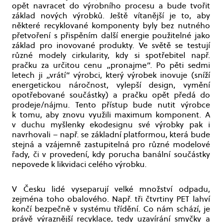
opět navracet do výrobního procesu a bude tvořit
základ nových výrobků. Ještě vítanější je to, aby
některé recyklované komponenty byly bez nutného
přetvoření s přispěním další energie použitelné jako
základ pro inovované produkty. Ve světě se testují
různé modely cirkularity, kdy si spotřebitel např.
pračku za určitou cenu „pronajme“. Po pěti sedmi
letech ji „vrátí“ výrobci, který výrobek inovuje (sníží
energetickou náročnost, vylepší design, vymění
opotřebované součástky) a pračku opět předá do
prodeje/nájmu. Tento přístup bude nutit výrobce
k tomu, aby znovu využili maximum komponent. A
v duchu myšlenky ekodesignu své výrobky pak i
navrhovali – např. se základní platformou, která bude
stejná a vzájemně zastupitelná pro různé modelové
řady, či v provedení, kdy porucha banální součástky
nepovede k likvidaci celého výrobku.
V Česku lidé vyseparují velké množství odpadu,
zejména toho obalového. Např. tři čtvrtiny PET lahví
končí bezpečně v systému třídění. Co nám schází, je
právě výraznější recyklace, tedy uzavírání smyčky a