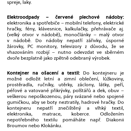
spreje, laky.
Elektroodpady – červené plechové nádoby:
elektronika a spotřebiče – mobilní telefony, elektrické
hračky, fény, klávesnice, kalkulačky, přehrávače aj.
(velký otvor v nádobě), monočlánky – malý otvor
v nádobě. Do nádoby nepatří zářivky, úsporné
žárovky, PC monitory, televizory z důvodu, že se
vhazováním rozbijí – nutno odevzdat ve sběrném
dvoře bezplatně jako zpětně odebraný výrobek.
Kontejner na ošacení a textil:
Do kontejneru je
možné odložit letní a zimní oblečení, lůžkoviny,
prostěradla, ručníky, utěrky, záclony, látky, peří,
péřové a vatované přikrývky, polštářů a dek, obuv –
veškerou nepoškozenou, páry svázané nebo spojené
gumičkou, aby se boty neztratily, hadrové hračky. Do
kontejneru nepatří znečištěný a vlhký textil,
elektronika, matrace, koberce. Odložením
nepotřebného textilu pomáháte např. Diakonii
Broumov nebo Klokánku.