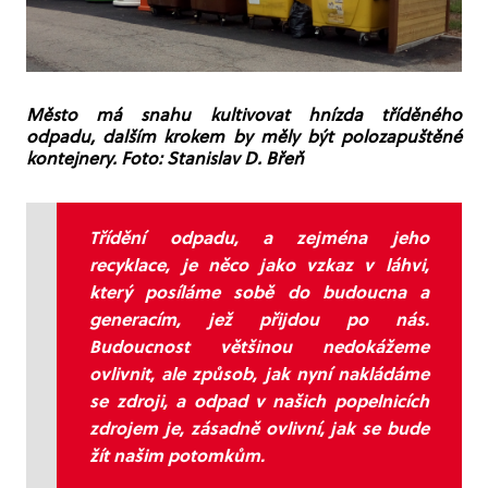
Město má snahu kultivovat hnízda tříděného
odpadu, dalším krokem by měly být polozapuštěné
kontejnery. Foto: Stanislav D. Břeň
Třídění odpadu, a zejména jeho
recyklace, je něco jako vzkaz v láhvi,
který posíláme sobě do budoucna a
generacím, jež přijdou po nás.
Budoucnost většinou nedokážeme
ovlivnit, ale způsob, jak nyní nakládáme
se zdroji, a odpad v našich popelnicích
zdrojem je, zásadně ovlivní, jak se bude
žít našim potomkům.