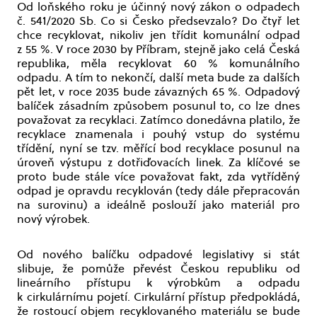
Od loňského roku je účinný nový zákon o odpadech
č. 541/2020 Sb. Co si Česko předsevzalo? Do čtyř let
chce recyklovat, nikoliv jen třídit komunální odpad
z 55 %. V roce 2030 by Příbram, stejně jako celá Česká
republika, měla recyklovat 60 % komunálního
odpadu. A tím to nekončí, další meta bude za dalších
pět let, v roce 2035 bude závazných 65 %. Odpadový
balíček zásadním způsobem posunul to, co lze dnes
považovat za recyklaci. Zatímco donedávna platilo, že
recyklace znamenala i pouhý vstup do systému
třídění, nyní se tzv. měřící bod recyklace posunul na
úroveň výstupu z dotřiďovacích linek. Za klíčové se
proto bude stále více považovat fakt, zda vytříděný
odpad je opravdu recyklován (tedy dále přepracován
na surovinu) a ideálně poslouží jako materiál pro
nový výrobek.
Od nového balíčku odpadové legislativy si stát
slibuje, že pomůže převést Českou republiku od
lineárního přístupu k výrobkům a odpadu
k cirkulárnímu pojetí. Cirkulární přístup předpokládá,
že rostoucí objem recyklovaného materiálu se bude