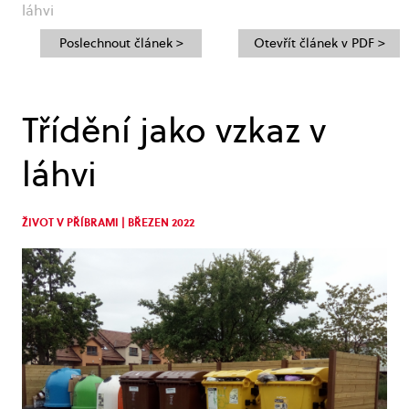
láhvi
Poslechnout článek >
Otevřít článek v PDF >
Třídění jako vzkaz v
láhvi
ŽIVOT V PŘÍBRAMI | BŘEZEN 2022