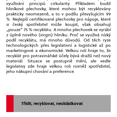
využívání principů cirkularity. Příkladem budiž
hliníkové plechovky, které mohou být recyklovány
prakticky neomezeně, a to v podílu převyšujícím 99
%. Nejlepší certifikované plechovky pro nápoje, které
si český spotřebitel může koupit, však obsahují
„pouze“ 75 % recyklátu. A mnoho plechovek se vyrábí
z úplně nového (virgin) hliníku. Proč se využívá nízký
podíl recyklátu, má mnoho důvodů. Od těch ryze
technologických přes legislativní a logistické až po
marketingové a ekonomické. Velkou roli hraje to, že
recyklát pro potravinářské účely bývá dražší než nový
materiál. Situace se postupně mění, ale vedle
legislativy zde hraje velkou roli rovněž spotřebitel,
jeho nákupní chování a preference.
Třídit, recyklovat, neskládkovat