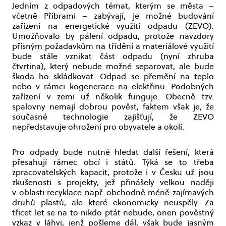
Jedním z odpadových témat, kterým se města –
včetně Příbrami – zabývají, je možné budování
zařízení na energetické využití odpadu (ZEVO).
Umožňovalo by pálení odpadu, protože navzdory
přísným požadavkům na třídění a materiálové využití
bude stále vznikat část odpadu (nyní zhruba
čtvrtina), který nebude možné separovat, ale bude
škoda ho skládkovat. Odpad se přemění na teplo
nebo v rámci kogenerace na elektřinu. Podobných
zařízení v zemi už několik funguje. Obecně tzv.
spalovny nemají dobrou pověst, faktem však je, že
současné technologie zajišťují, že ZEVO
nepředstavuje ohrožení pro obyvatele a okolí.
Pro odpady bude nutné hledat další řešení, která
přesahují rámec obcí i států. Týká se to třeba
zpracovatelských kapacit, protože i v Česku už jsou
zkušenosti s projekty, jež přinášely velkou naději
v oblasti recyklace např. obchodně méně zajímavých
druhů plastů, ale které ekonomicky neuspěly. Za
třicet let se na to nikdo ptát nebude, onen pověstný
vzkaz v láhvi, jenž pošleme dál, však bude jasným