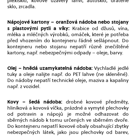
plexisklo, kovové uzávěry lahví, autosklo, drátěné
sklo, zrcadla.
Nápojové kartony – oranžová nádoba nebo stojany
s plastovými pytli a víky:
Krabice od džusů, vína,
mléka a mléčných výrobků, omáček, které je potřeba
před vhozením do kontejneru řádně sešlápnout. Do
kontejneru nebo stojanu nepatří různě znečištěné
kartony, např. nebezpečnými odpady – oleje, barvy.
Olej – hnědá uzamykatelná nádoba:
Vychladlé jedlé
tuky a oleje nalijte např. do PET lahve (ne skleněné).
Do nádoby nepatří technické oleje, maziva a kapaliny
např. z vozidel.
Kovy – šedá nádoba:
drobné kovové předměty,
hliníková a kovová víčka, prázdné a vymyté plechovky
od potravin a nápojů je možné odhazovat do
sběrných nádob k tomu určených ve sběrném dvoře.
Do kontejneru nepatří kovové obaly obsahující zbytky
nebezpečných látek, jako jsou plechovky od barev,