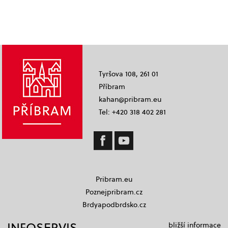
Tyršova 108, 261 01
Příbram
kahan@pribram.eu
Tel: +420 318 402 281
Pribram.eu
Poznejpribram.cz
Brdyapodbrdsko.cz
INFOSERVIS
bližší informace