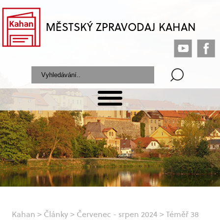
MĚSTSKÝ ZPRAVODAJ KAHAN
Kahan
>
Články
>
Červenec - srpen 2024
>
Téměř 38