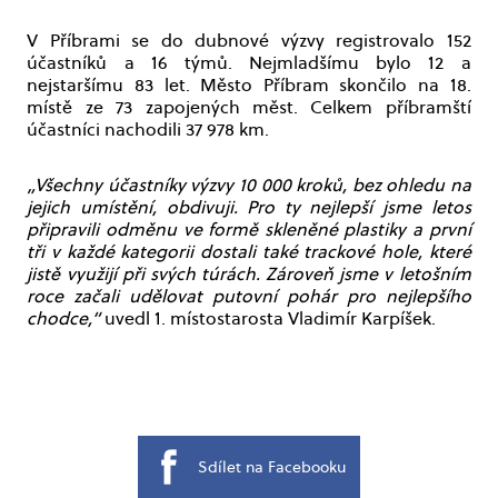
V Příbrami se do dubnové výzvy registrovalo 152
účastníků a 16 týmů. Nejmladšímu bylo 12 a
nejstaršímu 83 let. Město Příbram skončilo na 18.
místě ze 73 zapojených měst. Celkem příbramští
účastníci nachodili 37 978 km.
„Všechny účastníky výzvy 10 000 kroků, bez ohledu na
jejich umístění, obdivuji. Pro ty nejlepší jsme letos
připravili odměnu ve formě skleněné plastiky a první
tři v každé kategorii dostali také trackové hole, které
jistě využijí při svých túrách. Zároveň jsme v letošním
roce začali udělovat putovní pohár pro nejlepšího
chodce,“
uvedl 1. místostarosta Vladimír Karpíšek.
Sdílet na Facebooku