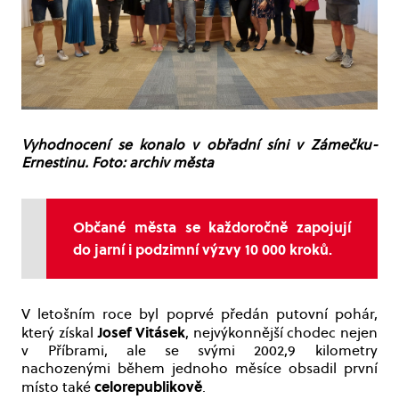
Vyhodnocení se konalo v obřadní síni v Zámečku-
Ernestinu. Foto: archiv města
Občané města se každoročně zapojují
do jarní i podzimní výzvy 10 000 kroků.
V letošním roce byl poprvé předán putovní pohár,
Josef Vitásek
který získal
, nejvýkonnější chodec nejen
v Příbrami, ale se svými 2002,9 kilometry
nachozenými během jednoho měsíce obsadil první
celorepublikově
místo také
.