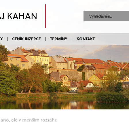
AJ KAHAN
KY
CENÍK INZERCE
TERMÍNY
KONTAKT
ano, ale v menším rozsahu