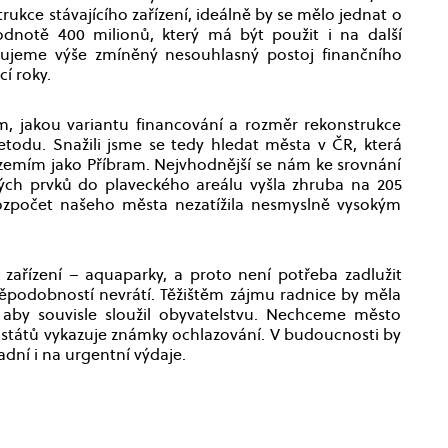
rukce stávajícího zařízení, ideálně by se mělo jednat o
notě 400 milionů, který má být použit i na další
rujeme výše zmíněný nesouhlasný postoj finančního
í roky.
m, jakou variantu financování a rozměr rekonstrukce
todu. Snažili jsme se tedy hledat města v ČR, která
zemím jako Příbram. Nejvhodnější se nám ke srovnání
vých prvků do plaveckého areálu vyšla zhruba na 205
rozpočet našeho města nezatížila nesmyslně vysokým
 zařízení – aquaparky, a proto není potřeba zadlužit
vděpodobností nevrátí. Těžištěm zájmu radnice by měla
 aby souvisle sloužil obyvatelstvu. Nechceme město
h států vykazuje známky ochlazování. V budoucnosti by
adní i na urgentní výdaje.