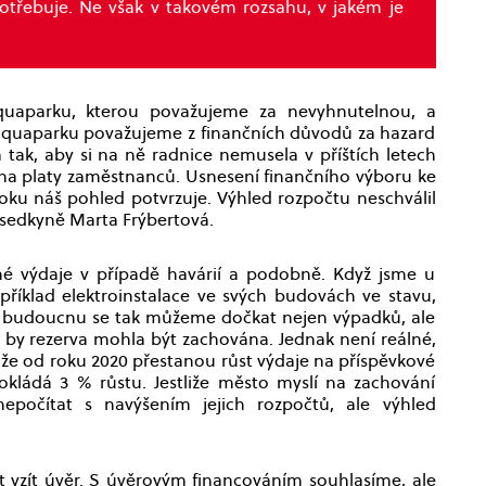
otřebuje. Ne však v takovém rozsahu, v jakém je
quaparku, kterou považujeme za nevyhnutelnou, a
 aquaparku považujeme z finančních důvodů za hazard
tak, aby si na ně radnice nemusela v příštích letech
 na platy zaměstnanců. Usnesení finančního výboru ke
ku náš pohled potvrzuje. Výhled rozpočtu neschválil
dsedkyně Marta Frýbertová.
é výdaje v případě havárií a podobně. Když jsme u
příklad elektroinstalace ve svých budovách ve stavu,
 V budoucnu se tak můžeme dočkat nejen výpadků, ale
e by rezerva mohla být zachována. Jednak není reálné,
o, že od roku 2020 přestanou růst výdaje na příspěvkové
kládá 3 % růstu. Jestliže město myslí na zachování
nepočítat s navýšením jejich rozpočtů, ale výhled
 vzít úvěr. S úvěrovým financováním souhlasíme, ale