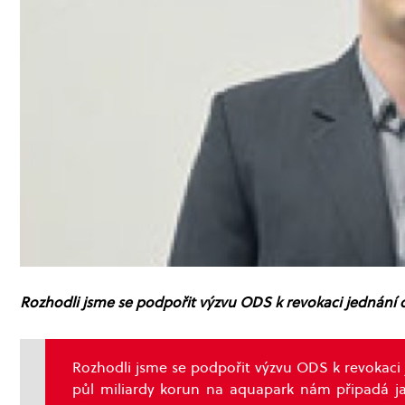
Rozhodli jsme se podpořit výzvu ODS k revokaci jednání 
Rozhodli jsme se podpořit výzvu ODS k revokaci je
půl miliardy korun na aquapark nám připadá ja