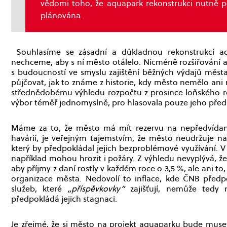
vědomi toho, že aquapark rekonstrukci nutně p
plánována.
Souhlasíme se zásadní a důkladnou rekonstrukcí a
nechceme, aby s ní město otálelo. Nicméně rozšiřování
s budoucností ve smyslu zajištění běžných výdajů města 
půjčovat, jak to známe z historie, kdy město nemělo ani
střednědobému výhledu rozpočtu z prosince loňského ro
výbor téměř jednomyslně, pro hlasovala pouze jeho pře
Máme za to, že město má mít rezervu na nepředvídan
havárií, je veřejným tajemstvím, že město neudržuje na
který by předpokládal jejich bezproblémové využívání.
například mohou hrozit i požáry. Z výhledu nevyplývá, ž
aby příjmy z daní rostly v každém roce o 3,5 %, ale ani t
organizace města. Nedovolí to inflace, kde ČNB předpo
služeb, které
„příspěvkovky“
zajišťují, nemůže tedy 
předpokládá jejich stagnaci.
Je zřejmé, že si město na projekt aquaparku bude muset