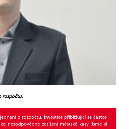
o rozpočtu.
dnání o rozpočtu. Investice přibližující se částce
ko nezodpovědné zatížení městské kasy. Jsme si