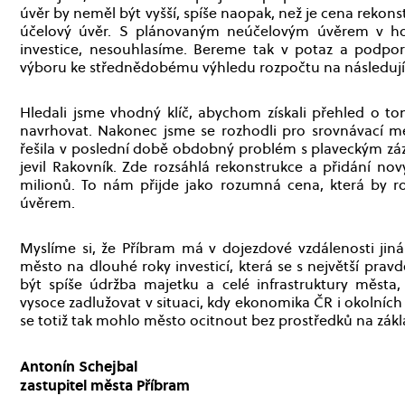
úvěr by neměl být vyšší, spíše naopak, než je cena rekonst
účelový úvěr. S plánovaným neúčelovým úvěrem v hod
investice, nesouhlasíme. Bereme tak v potaz a podpo
výboru ke střednědobému výhledu rozpočtu na následujíc
Hledali jsme vhodný klíč, abychom získali přehled o to
navrhovat. Nakonec jsme se rozhodli pro srovnávací me
řešila v poslední době obdobný problém s plaveckým zá
jevil Rakovník. Zde rozsáhlá rekonstrukce a přidání no
milionů. To nám přijde jako rozumná cena, která by 
úvěrem.
Myslíme si, že Příbram má v dojezdové vzdálenosti jiná
město na dlouhé roky investicí, která se s největší pra
být spíše údržba majetku a celé infrastruktury města,
vysoce zadlužovat v situaci, kdy ekonomika ČR i okolníc
se totiž tak mohlo město ocitnout bez prostředků na zákl
Antonín Schejbal
zastupitel města Příbram