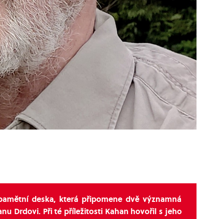
 pamětní deska, která připomene dvě významná
u Drdovi. Při té příležitosti Kahan hovořil s jeho