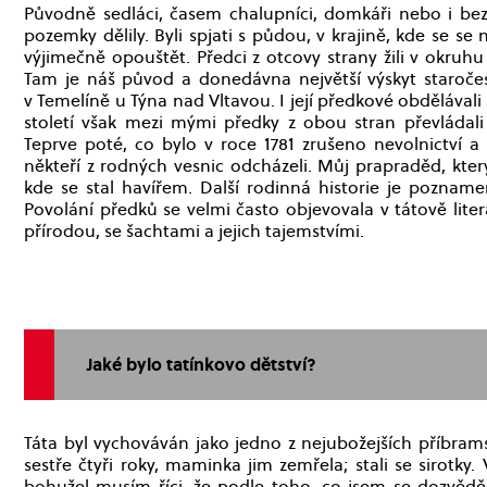
Původně sedláci, časem chalupníci, domkáři nebo i bezz
pozemky dělily. Byli spjati s půdou, v krajině, kde se se
výjimečně opouštět. Předci z otcovy strany žili v okruhu
Tam je náš původ a donedávna největší výskyt staroč
v Temelíně u Týna nad Vltavou. I její předkové obdělávali 
století však mezi mými předky z obou stran převládali ro
Teprve poté, co bylo v roce 1781 zrušeno nevolnictví a 
někteří z rodných vesnic odcházeli. Můj prapraděd, kter
kde se stal havířem. Další rodinná historie je poznam
Povolání předků se velmi často objevovala v tátově liter
přírodou, se šachtami a jejich tajemstvími.
Jaké bylo tatínkovo dětství?
Táta byl vychováván jako jedno z nejubožejších příbramsk
sestře čtyři roky, maminka jim zemřela; stali se sirotky. 
bohužel musím říci, že podle toho, co jsem se dozvěděl, 