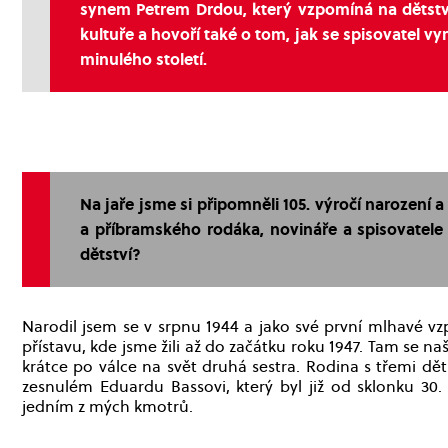
synem Petrem Drdou, který vzpomíná na dětství
kultuře a hovoří také o tom, jak se spisovatel v
minulého století.
Na jaře jsme si připomněli 105. výročí narození a
a příbramského rodáka, novináře a spisovatele
dětství?
Narodil jsem se v srpnu 1944 a jako své první mlhavé vz
přístavu, kde jsme žili až do začátku roku 1947. Tam se na
krátce po válce na svět druhá sestra. Rodina s třemi d
zesnulém Eduardu Bassovi, který byl již od sklonku 30.
jedním z mých kmotrů.