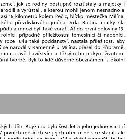
emci, jak se rodiny postupně rozrůstaly a majetky i
 narodili a vyrůstali, a kterou mohli jenom nesnadno a
 asi 15 kilometrů kolem Pečic, blízko městečka Milína.
eského přezdívkového jména Drda. Rodina matky žila
půdu a mnozí byli také voraři. Až do první poloviny 19.
lníci, případně příležitostní řemeslníci či nádeníci.
v roce 1848 také poddanství, nastala příležitost, aby
ý se narodil v Kamenné u Milína, přešel do Příbramě,
enána právě havířstvím a těžkým hornickým životem.
ární tvorbě. Byli to lidé důvěrně obeznámení s okolní
ých dětí. Když mu bylo šest let a jeho jediné vlastní
V prvních měsících se jejich otec o ně sice staral, ale
i podle toho, co jsem zažil a slyšel vyprávět, to byl