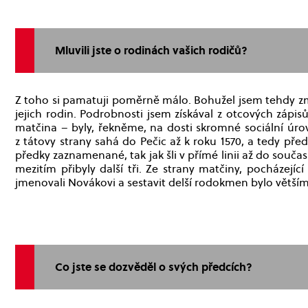
Mluvili jste o rodinách vašich rodičů?
Z toho si pamatuji poměrně málo. Bohužel jsem tehdy zme
jejich rodin. Podrobnosti jsem získával z otcových zápi
matčina – byly, řekněme, na dosti skromné sociální úro
z tátovy strany sahá do Pečic až k roku 1570, a tedy pře
předky zaznamenané, tak jak šli v přímé linii až do souča
mezitím přibyly další tři. Ze strany matčiny, pocházející 
jmenovali Novákovi a sestavit delší rodokmen bylo větším 
Co jste se dozvěděl o svých předcích?