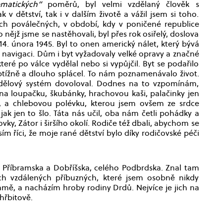
ematických“
poměrů, byl velmi vzdělaný člověk s
v dětství, tak i v dalším životě a vážil jsem si toho.
ch poválečných, v období, kdy v poničené republice
 nějž jsme se nastěhovali, byl přes rok osiřelý, doslova
 února 1945. Byl to onen americký nálet, který bývá
 v navigaci. Dům i byt vyžadovaly velké opravy a značné
teré po válce vydělal nebo si vypůjčil. Byt se podařilo
btížně a dlouho splácel. To nám poznamenávalo život.
přídělový systém dovoloval. Dodnes na to vzpomínám,
na loupačku, škubánky, hrachovou kaši, palačinky jen
., a chlebovou polévku, kterou jsem ovšem ze srdce
ak jen to šlo. Táta nás učil, oba nám četli pohádky a
ky, Zátor i širšího okolí. Rodiče též dbali, abychom se
sím říci, že moje rané dětství bylo díky rodičovské péči
je Příbramska a Dobříšska, celého Podbrdska. Znal tam
ch vzdálených příbuzných, které jsem osobně nikdy
ramě, a nacházím hroby rodiny Drdů. Nejvíce je jich na
hřbitově.