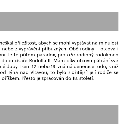
škal příležitost, abych se mohl vyptávat na minulost
sů nebo z vyprávění příbuzných. Obě rodiny – otcova i
vni. Je to přitom paradox, protože rodinný rodokmen
d dobu císaře Rudolfa II. Mám díky otcovu pátrání své
sné doby. Jsem 12. nebo 13. známá generace rodu, k níž
od Týna nad Vltavou, to bylo složitější: její rodiče se
oříškem. Přesto je zpracován do 18. století.