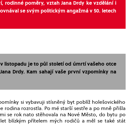
, rodinné poměry, vztah Jana Drdy ke vzdělání i
yrovnával se svým politickým angažmá v 50. letech
 v listopadu je to půl století od úmrtí vašeho otce
 Jana Drdy. Kam sahají vaše první vzpomínky na
pomínky si vybavuji stísněný byt poblíž holešovického
še rodina rozrostla. Po mé starší sestře a po mně přišla
ětmi se rok nato stěhovala na Nové Město, do bytu po
 let blízkým přítelem mých rodičů a měl se také stát