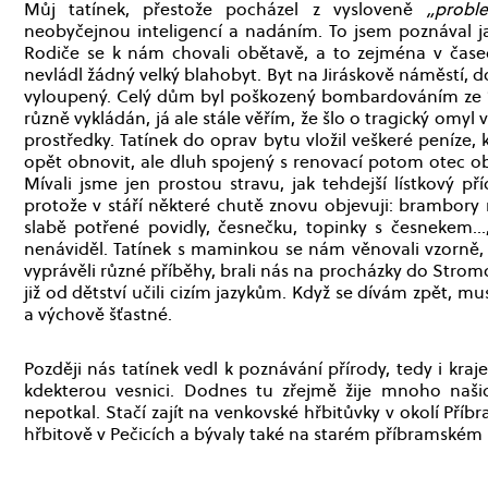
Můj tatínek, přestože pocházel z vysloveně
„probl
neobyčejnou inteligencí a nadáním. To jsem poznával jak 
Rodiče se k nám chovali obětavě, a to zejména v čase
nevládl žádný velký blahobyt. Byt na Jiráskově náměstí, do
vyloupený. Celý dům byl poškozený bombardováním ze 14.
různě vykládán, já ale stále věřím, že šlo o tragický omyl
prostředky. Tatínek do oprav bytu vložil veškeré peníze, k
opět obnovit, ale dluh spojený s renovací potom otec o
Mívali jsme jen prostou stravu, jak tehdejší lístkový 
protože v stáří některé chutě znovu objevuji: brambory 
slabě potřené povidly, česnečku, topinky s česnekem..
nenáviděl. Tatínek s maminkou se nám věnovali vzorně, j
vyprávěli různé příběhy, brali nás na procházky do Stromov
již od dětství učili cizím jazykům. Když se dívám zpět, mu
a výchově šťastné.
Později nás tatínek vedl k poznávání přírody, tedy i kra
kdekterou vesnici. Dodnes tu zřejmě žije mnoho naši
nepotkal. Stačí zajít na venkovské hřbitůvky v okolí Příb
hřbitově v Pečicích a bývaly také na starém příbramském 