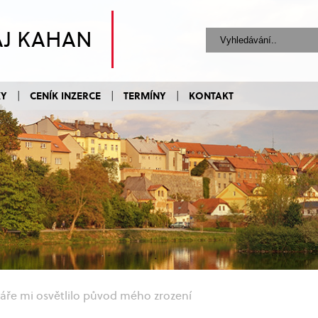
AJ KAHAN
KY
CENÍK INZERCE
TERMÍNY
KONTAKT
áře mi osvětlilo původ mého zrození