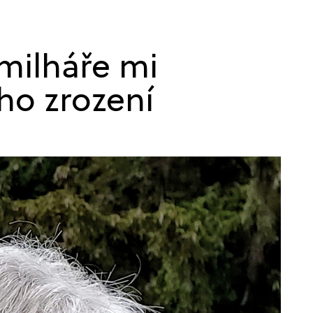
milháře mi
ho zrození