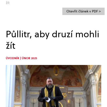
žít
Otevřít článek v PDF >
Půllitr, aby druzí mohli
žít
ÚVODNÍK | ÚNOR 2025