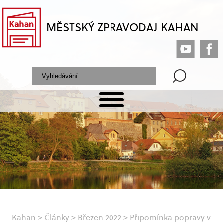
MĚSTSKÝ ZPRAVODAJ KAHAN
Kahan
>
Články
>
Březen 2022
>
Připomínka popravy v