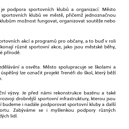
je podpora sportovních klubů a organizací. Město
j sportovních klubů ve městě, přičemž jednoznačnou
vá klubům možnost fungovat, organizovat soutěže nebo
rtovních akcí a programů pro občany, a to buď v roli
konají různé sportovní akce, jako jsou městské běhy,
é přírodě.
zdělávání a osvěta. Město spolupracuje se školami a
pěšný lze označit projekt Trenéři do škol, který běží
n.
tiční výzvy. Je před námi rekonstrukce bazénu a také
zvoji drobnější sportovní infrastruktury, kterou jsou
í budeme i nadále podporovat sportovní kluby a další
portu. Zabýváme se i myšlenkou podpory různých
ých lidí.