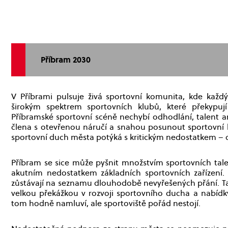
Příbram 2030
V Příbrami pulsuje živá sportovní komunita, kde kaž
širokým spektrem sportovních klubů, které překypuj
Příbramské sportovní scéně nechybí odhodlání, talent ani
člena s otevřenou náručí a snahou posunout sportovní hra
sportovní duch města potýká s kritickým nedostatkem – c
Příbram se sice může pyšnit množstvím sportovních tal
akutním nedostatkem základních sportovních zařízení. V
zůstávají na seznamu dlouhodobě nevyřešených přání. Ta
velkou překážkou v rozvoji sportovního ducha a nabídky k
tom hodně namluví, ale sportoviště pořád nestojí.