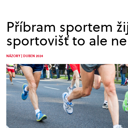
Příbram sportem ži
sportovišť to ale n
NÁZORY | DUBEN 2024