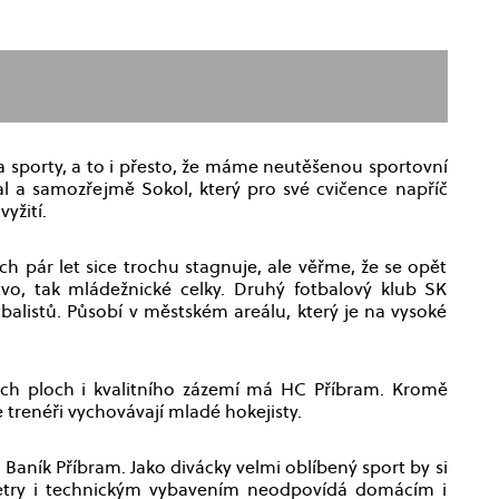
 sporty, a to i přesto, že máme neutěšenou sportovní
jbal a samozřejmě Sokol, který pro své cvičence napříč
yžití.
h pár let sice trochu stagnuje, ale věřme, že se opět
vo, tak mládežnické celky. Druhý fotbalový klub SK
listů. Působí v městském areálu, který je na vysoké
ých ploch i kvalitního zázemí má HC Příbram. Kromě
trenéři vychovávají mladé hokejisty.
 Baník Příbram. Jako divácky velmi oblíbený sport by si
rametry i technickým vybavením neodpovídá domácím i