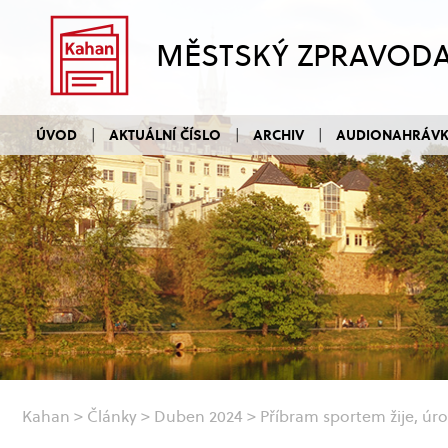
MĚSTSKÝ ZPRAVOD
ÚVOD
AKTUÁLNÍ ČÍSLO
ARCHIV
AUDIONAHRÁV
Kahan
>
Články
>
Duben 2024
>
Příbram sportem žije, úro