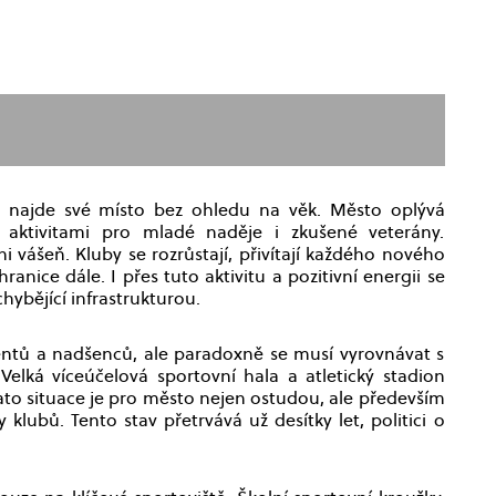
dý najde své místo bez ohledu na věk. Město oplývá
í aktivitami pro mladé naděje i zkušené veterány.
 vášeň. Kluby se rozrůstají, přivítají každého nového
nice dále. I přes tuto aktivitu a pozitivní energii se
hybějící infrastrukturou.
entů a nadšenců, ale paradoxně se musí vyrovnávat s
elká víceúčelová sportovní hala a atletický stadion
to situace je pro město nejen ostudou, ale především
lubů. Tento stav přetrvává už desítky let, politici o