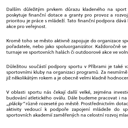
Dalším důležitým prvkem důrazu kladeného na sport 
poskytuje finanční dotace a granty pro provoz a rozvo
prioritou je práce s mládeží. Tato finanční podpora dá
akce pro veřejnost.
Kromě toho se město aktivně zapojuje do organizace spo
pořadatele, nebo jako spoluorganizátor. Každoročně se 
turnaje ve sportovních halách či outdoorové akce ve voln
Důležitou součástí podpory sportu v Příbrami je také v
sportovními kluby na organizaci programů. Za nesmírně ús
již několikátým rokem a je obecně velmi kladně hodnoce
V oblasti sportu nás čekají další velké, zejména inves
budování atletického oválu. Dále budeme pracovat i na ro
„plácky“
různě rozeseté po městě. Prostřednictvím dotac
aktivity vedoucí k podpoře zapojení mládeže do s
sportovních akademií zaměřených na celostní rozvoj mlad