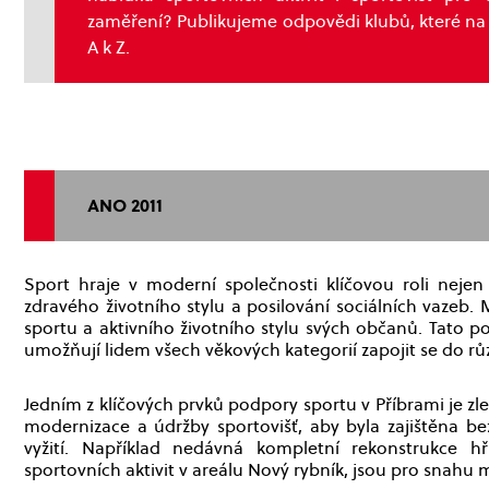
zaměření? Publikujeme odpovědi klubů, které na 
A k Z.
ANO 2011
Sport hraje v moderní společnosti klíčovou roli nejen
zdravého životního stylu a posilování sociálních vazeb
sportu a aktivního životního stylu svých občanů. Tato po
umožňují lidem všech věkových kategorií zapojit se do r
Jedním z klíčových prvků podpory sportu v Příbrami je zle
modernizace a údržby sportovišť, aby byla zajištěna b
vyžití. Například nedávná kompletní rekonstrukce hř
sportovních aktivit v areálu Nový rybník, jsou pro snahu m