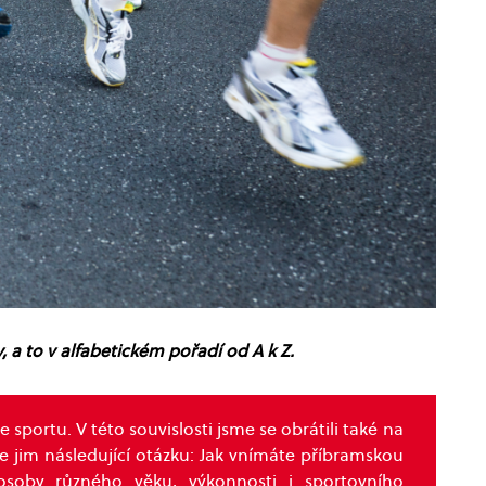
 a to v alfabetickém pořadí od A k Z.
portu. V této souvislosti jsme se obrátili také na
me jim následující otázku: Jak vnímáte příbramskou
 osoby různého věku, výkonnosti i sportovního