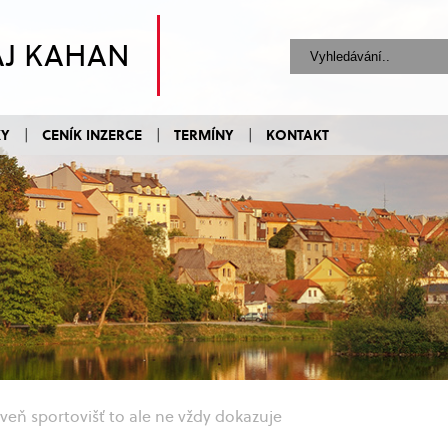
AJ KAHAN
KY
CENÍK INZERCE
TERMÍNY
KONTAKT
veň sportovišť to ale ne vždy dokazuje