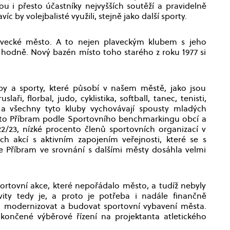
 i přesto účastníky nejvyšších soutěží a pravidelně
íc by volejbalisté využili, stejně jako další sporty.
plavecké město. A to nejen plaveckým klubem s jeho
 hodně. Nový bazén místo toho starého z roku 1977 si
by a sporty, které působí v našem městě, jako jsou
laři, florbal, judo, cyklistika, softball, tanec, tenisti,
ně a všechny tyto kluby vychovávají spousty mladých
sto Příbram podle Sportovního benchmarkingu obcí a
2/23, nízké procento členů sportovních organizací v
h akcí s aktivním zapojením veřejnosti, které se s
 Příbram ve srovnání s dalšími městy dosáhla velmi
sportovní akce, které nepořádalo město, a tudíž nebyly
vity tedy je, a proto je potřeba i nadále finančně
ň modernizovat a budovat sportovní vybavení města.
končené výběrové řízení na projektanta atletického