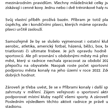
mezinárodním pravidlům. Všechny mládežnické celky jsou
získávají i cenné kovy. Jednu nebo i dvě tréninkové haly nav
Svůj vlastní příběh prožívá bazén. Příbram je totiž 
úspěchy, ale i kondičními plavci, kterých máme opravdu
plavci určitě zaslouží.
Samozřejmě že by se slušelo vyjmenovat i ostatní klu
aerobic, atletika, americký fotbal, házená, běžci, box, brus
triatlonisti či ultimate frisbee. Je jich opravdu hod
sportovců. Ale při srovnání s obdobnými městy má pře
měst, který si radnice nechala zpracovat za období 202
přepočtu na obyvatele. Naopak roste počet sportovníc
podporou města konaly na jeho území v roce 2022. Zde
dobrých hodnot.
Zároveň je třeba uvést, že se v Příbrami konaly i další 
zahrnuty v měření. Zájem veřejnosti o sportovní akti
podporovat místní kluby napříč všemi sporty. A zárove
Posledním výsledkem těchto aktivit radnice je právě u
stadionu.