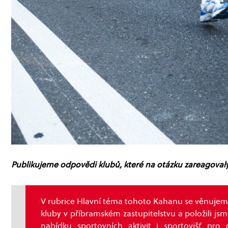
Publikujeme odpovědi klubů, které na otázku zareagovaly,
V rubrice Hlavní téma tohoto Kahanu se věnujeme s
kluby v příbramském zastupitelstvu a položili js
nabídku sportovních aktivit i sportovišť pro