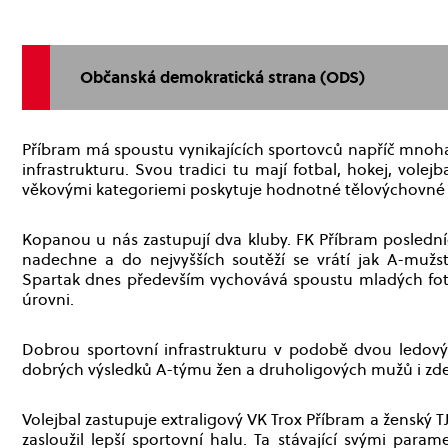
Občanská demokratická strana (ODS)
Příbram má spoustu vynikajících sportovců napříč mnoha
infrastrukturu. Svou tradici tu mají fotbal, hokej, vole
věkovými kategoriemi poskytuje hodnotné tělovýchovné v
Kopanou u nás zastupují dva kluby. FK Příbram posledníc
nadechne a do nejvyšších soutěží se vrátí jak A-mužst
Spartak dnes především vychovává spoustu mladých fotba
úrovni.
Dobrou sportovní infrastrukturu v podobě dvou ledov
dobrých výsledků A-týmu žen a druholigových mužů i zde 
Volejbal zastupuje extraligový VK Trox Příbram a ženský TJ
zasloužil lepší sportovní halu. Ta stávající svými pa