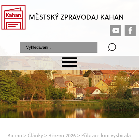
MĚSTSKÝ ZPRAVODAJ KAHAN
Kahan
>
Články
>
Březen 2026
>
Příbram loni vysbírala