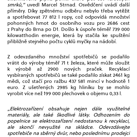
smrků,“
uvedl Marcel Strnad. Osvědčení uvádí další
příměry. Díky zpětnému odběru nebylo třeba vytěžit
a spotřebovat 77 812 l ropy, což odpovídá množství
pohonných hmot do osobního vozu pro 2686 cest
z Prahy do Brna po D1. Došlo k úspoře téměř 739 000
kilowatthodin energie, která by stačila ke spuštění
přibližně stejného počtu cyklů myčky na nádobí.
Z odevzdaného množství spotřebičů se podařilo
vrátit do výroby téměř 71 t železa, které může sloužit
k výrobě až 2900 nových praček. Recyklací
vysbíraných spotřebičů se také podařilo získat 2461 kg
mědi, což stačí pro ražbu 437 581 mincí v hodnotě 1
euro. Z ušetřených 2985 kg hliníku by se mohlo
vyrobit více než 199 000 plechovek o objemu 0,33 l.
„Elektrozařízení obsahuje nejen dále využitelné
materiály, ale také škodlivé látky. Odhozením do
popelnice se elektrozařízení nedostanou k recyklaci,
ale skončí nevyužité na skládce. Odevzdávejte
spotřebiče na sběrný dvůr, nebo poslednímu prodejci