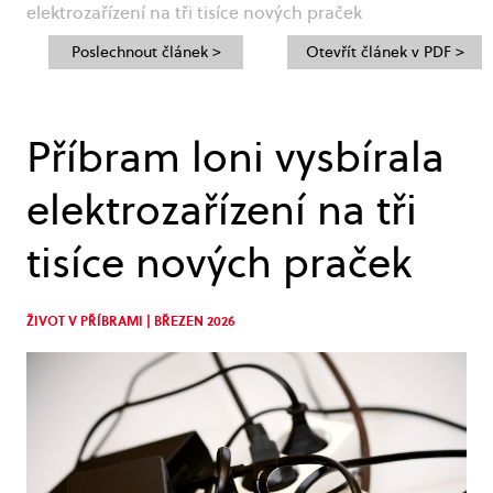
elektrozařízení na tři tisíce nových praček
Poslechnout článek >
Otevřít článek v PDF >
Příbram loni vysbírala
elektrozařízení na tři
tisíce nových praček
ŽIVOT V PŘÍBRAMI | BŘEZEN 2026