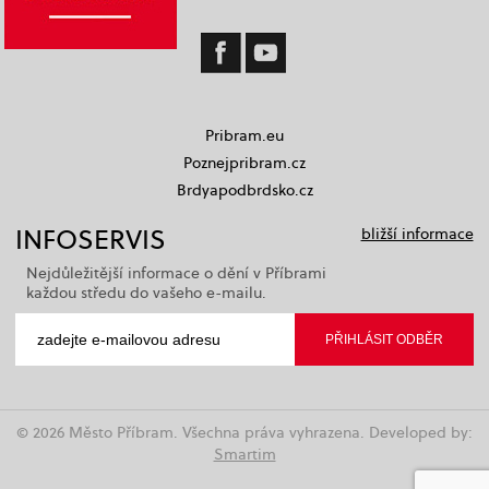
Pribram.eu
Poznejpribram.cz
Brdyapodbrdsko.cz
INFOSERVIS
bližší informace
Nejdůležitější informace o dění v Příbrami
každou středu do vašeho e-mailu.
© 2026 Město Příbram. Všechna práva vyhrazena. Developed by:
Smartim