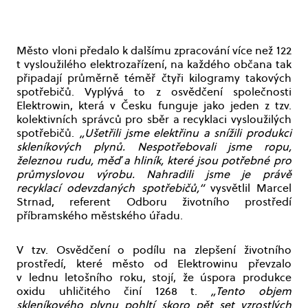
Město vloni předalo k dalšímu zpracování více než 122
t vysloužilého elektrozařízení, na každého občana tak
připadají průměrně téměř čtyři kilogramy takových
spotřebičů. Vyplývá to z osvědčení společnosti
Elektrowin, která v Česku funguje jako jeden z tzv.
kolektivních správců pro sběr a recyklaci vysloužilých
spotřebičů.
„Ušetřili jsme elektřinu a snížili produkci
skleníkových plynů. Nespotřebovali jsme ropu,
železnou rudu, měď a hliník, které jsou potřebné pro
průmyslovou výrobu. Nahradili jsme je právě
recyklací odevzdaných spotřebičů,“
vysvětlil Marcel
Strnad, referent Odboru životního prostředí
příbramského městského úřadu.
V tzv. Osvědčení o podílu na zlepšení životního
prostředí, které město od Elektrowinu převzalo
v lednu letošního roku, stojí, že úspora produkce
oxidu uhličitého činí 1268 t.
„Tento objem
skleníkového plynu pohltí skoro pět set vzrostlých