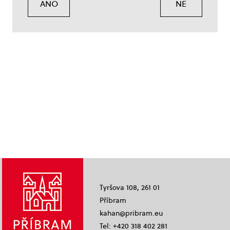
ANO
NE
Tyršova 108, 261 01
Příbram
kahan@pribram.eu
Tel: +420 318 402 281