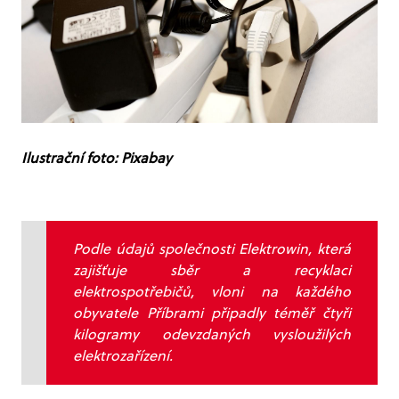
Ilustrační foto: Pixabay
Podle údajů společnosti Elektrowin, která
zajišťuje sběr a recyklaci
elektrospotřebičů, vloni na každého
obyvatele Příbrami připadly téměř čtyři
kilogramy odevzdaných vysloužilých
elektrozařízení.