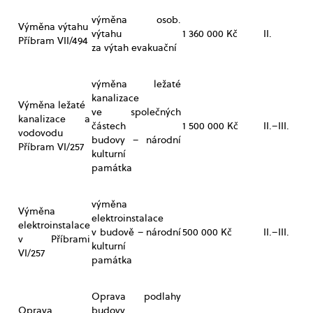
výměna osob.
Výměna výtahu
výtahu
1 360 000 Kč
II.
Příbram VII/494
za výtah evakuační
výměna ležaté
kanalizace
Výměna ležaté
ve společných
kanalizace a
částech
1 500 000 Kč
II.–III.
vodovodu
budovy – národní
Příbram VI/257
kulturní
památka
výměna
Výměna
elektroinstalace
elektroinstalace
v budově – národní
500 000 Kč
II.–III.
v Příbrami
kulturní
VI/257
památka
Oprava podlahy
Oprava
budovy