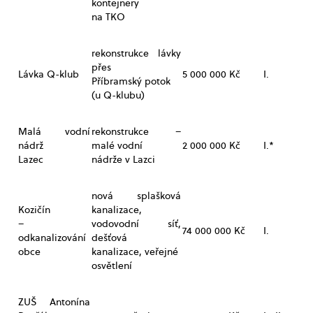
kontejnery
na TKO
rekonstrukce lávky
přes
Lávka Q-klub
5 000 000 Kč
I.
Příbramský potok
(u Q-klubu)
Malá vodní
rekonstrukce –
nádrž
malé vodní
2 000 000 Kč
I.*
Lazec
nádrže v Lazci
nová splašková
Kozičín
kanalizace,
–
vodovodní síť,
74 000 000 Kč
I.
odkanalizování
dešťová
obce
kanalizace, veřejné
osvětlení
ZUŠ Antonína