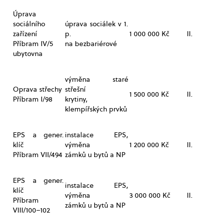
Úprava
sociálního
úprava sociálek v 1.
zařízení
p.
1 000 000 Kč
II.
Příbram IV/5
na bezbariérové
ubytovna
výměna staré
Oprava střechy
střešní
1 500 000 Kč
II.
Příbram I/98
krytiny,
klempířských prvků
EPS a gener.
instalace EPS,
klíč
výměna
1 200 000 Kč
II.
Příbram VII/494
zámků u bytů a NP
EPS a gener.
instalace EPS,
klíč
výměna
3 000 000 Kč
II.
Příbram
zámků u bytů a NP
VIII/100–102