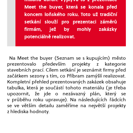
Meet the buyer, která se konala před
koncem loňského roku. Toto už tradiční
setkání slouží pro prezentaci záměrů
firmám, jež by mohly zakázky
potenciálně realizovat.
Na Meet the buyer (Seznam se s kupujícím) město
prezentovalo především projekty z kategorie
stavebních prací. Cílem setkání je seznámit firmy před
začátkem sezony s tím, co Příbram zamýšlí realizovat.
Kompletní přehled prezentovaných zakázek obsahuje
tabulka, která je součástí tohoto materiálu (je třeba
upozornit, že jde o nezávazný plán, který se
v průběhu roku upravuje). Na následujících řádcích
se ve větším detailu zaměříme na největší projekty
z hlediska hodnoty.