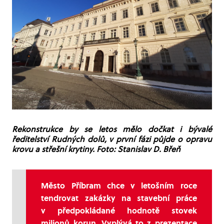
Rekonstrukce by se letos mělo dočkat i bývalé
ředitelství Rudných dolů, v první fázi půjde o opravu
krovu a střešní krytiny. Foto: Stanislav D. Břeň
Město Příbram chce v letošním roce
tendrovat zakázky na stavební práce
v předpokládané hodnotě stovek
milionů korun. Vyplývá to z prezentace