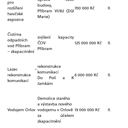
pro
budovy,
rozšíření
700 000 Kč
II.
Příbram VI/82 (Důl
hasičské
Marie)
expozice
Čistírna
zvýšení kapacity
odpadních
ČOV
125 000 000 Kč
II.
vod Příbram
Příbram
– zkapacitnění
rekonstrukce
Lazec –
komunikací
rekonstrukce
6 000 000 Kč
II.
Do Polí a K
komunikací
Jamkám
Demolice starého
a výstavba nového
Vodojem Orlov
vodojemu v Orlově
19 000 000 Kč
II.
za účelem
zkapacitnění