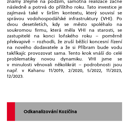
známy zřejmě na podzim, samotná realizace začne
následně a potrvá do příštího roku. Tato investice je
zajímavá také v širším kontextu, který souvisí se
správou vodohospodářské infrastruktury (VHI). Po
dvou desetiletích, kdy se město spoléhalo na
soukromou firmu, která měla VHI na starosti, se
zastupitelé na konci loňského roku – poměrně
překvapivě – rozhodli, že zruší běžící koncesní řízení
na nového dodavatele a že si Příbram bude vodu
takříkajíc provozovat sama. Tento krok vnáší do celé
problematiky novou dynamiku. VHI jsme se
v minulosti věnovali několikrát – podrobnosti jsou
např. v Kahanu 11/2019, 2/2020, 5/2022, 11/2023,
12/2023.
Odkanalizování Kozičína