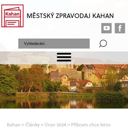
MĚSTSKÝ ZPRAVODAJ KAHAN
Kahan
>
Články
>
Únor 2024
>
Příbram chce letos