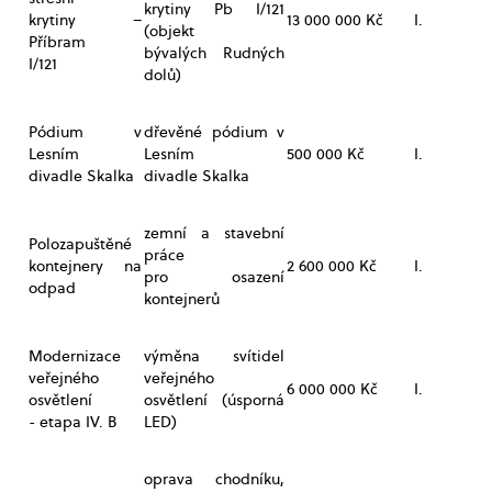
krytiny Pb I/121
krytiny –
13 000 000 Kč
I.
(objekt
Příbram
bývalých Rudných
I/121
dolů)
Pódium v
dřevěné pódium v
Lesním
Lesním
500 000 Kč
I.
divadle Skalka
divadle Skalka
zemní a stavební
Polozapuštěné
práce
kontejnery na
2 600 000 Kč
I.
pro osazení
odpad
kontejnerů
Modernizace
výměna svítidel
veřejného
veřejného
6 000 000 Kč
I.
osvětlení
osvětlení (úsporná
- etapa IV. B
LED)
oprava chodníku,