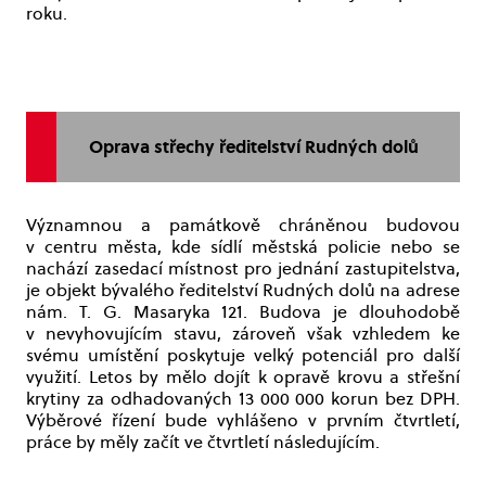
roku.
Oprava střechy ředitelství Rudných dolů
Významnou a památkově chráněnou budovou
v centru města, kde sídlí městská policie nebo se
nachází zasedací místnost pro jednání zastupitelstva,
je objekt bývalého ředitelství Rudných dolů na adrese
nám. T. G. Masaryka 121. Budova je dlouhodobě
v nevyhovujícím stavu, zároveň však vzhledem ke
svému umístění poskytuje velký potenciál pro další
využití. Letos by mělo dojít k opravě krovu a střešní
krytiny za odhadovaných 13 000 000 korun bez DPH.
Výběrové řízení bude vyhlášeno v prvním čtvrtletí,
práce by měly začít ve čtvrtletí následujícím.