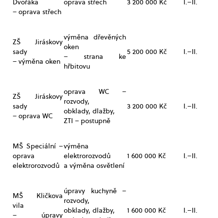
Dvořáka
oprava střech
3 200 000 Kč
I.–II.
– oprava střech
výměna dřevěných
ZŠ Jiráskovy
oken
sady
5 200 000 Kč
I.–II.
– strana ke
– výměna oken
hřbitovu
oprava WC –
ZŠ Jiráskovy
rozvody,
sady
3 200 000 Kč
I.–II.
obklady, dlažby,
– oprava WC
ZTI – postupně
MŠ Speciální –
výměna
oprava
elektrorozvodů
1 600 000 Kč
I.–II.
elektrorozvodů
a výměna osvětlení
úpravy kuchyně –
MŠ Kličkova
rozvody,
vila
obklady, dlažby,
1 600 000 Kč
I.–II.
– úpravy