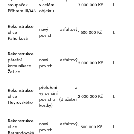
stoupaček
v celém
3 000 000 Kč
I.
Příbram III/143
objektu
Rekonstrukce
nový asfaltový
ulice
1 500 000 Kč
I.
povrch
Pahorková
Rekonstrukce
páteřní
nový asfaltový
2 000 000 Kč
I.
komunikace
povrch
Žežice
přeložení a
Rekonstrukce
vyrovnání
ulice
2 000 000 Kč
I.
povrchu (dlažební
Heyrovského
kostky)
Rekonstrukce
nový asfaltový
ulice
1 500 000 Kč
I.
povrch
Barrandovská