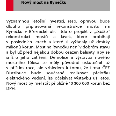
Nový most na Rynečku
Významnou letošní investicí, resp. opravou bude
dlouho připravovaná rekonstrukce mostu na
Rynečku v Březnické ulici. Jde o projekt z
„balíku“
rekonstrukcí mostů a lávek, které probíhají
v posledních letech a které si vyžádaly už desítky
milionů korun. Most na Rynečku není v dobrém stavu
a byl už před nějakou dobou osazen balisety, aby se
snížilo jeho zatížení. Demolice a výstavba nového
mostního tělesa se měly původně uskutečnit až
v příštím roce, ale vzhledem k tomu, že firma ČEZ
Distribuce bude současně realizovat přeložku
elektrického vedení, lze očekávat výstavbu už letos.
Nový most by měl stát přibližně 10 300 000 korun bez
DPH.