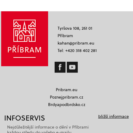
Tyršova 108, 261 01
Příbram
kahan@pribram.eu
Tel: +420 318 402 281
Pribram.eu
Poznejpribram.cz
Brdyapodbrdsko.cz
INFOSERVIS
bližší informace
Nejdůležitější informace o dění v Příbrami
každou středu do vašeho e-mailu.