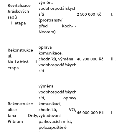
výměna
Revitalizace
vodohospodářských
Jiráskových
sítí
2 500 000 Kč
I.
sadů
(prostranství
– I. etapa
před Kooh-I-
Noorem)
oprava
Rekonstrukce
komunikace,
ul.
chodníků, výměna
40 700 000 Kč
III.
Na Leštině – II.
vodohospodářských
etapa
sítí
výměna
vodohospodářských
sítí, opravy
Rekonstrukce
komunikací,
ulice
chodníků, VO,
46 000 000 Kč
I.
Jana Drdy,
vybudování
Příbram
parkovacích míst,
polozapuštěné