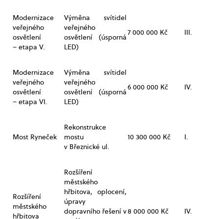
Modernizace
Výměna svítidel
veřejného
veřejného
7 000 000 Kč
III.
osvětlení
osvětlení (úsporná
– etapa V.
LED)
Modernizace
Výměna svítidel
veřejného
veřejného
6 000 000 Kč
IV.
osvětlení
osvětlení (úsporná
– etapa VI.
LED)
Rekonstrukce
Most Ryneček
mostu
10 300 000 Kč
I.
v Březnické ul.
Rozšíření
městského
hřbitova, oplocení,
Rozšíření
úpravy
městského
dopravního řešení v
8 000 000 Kč
IV.
hřbitova