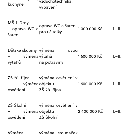
vzduchotechnika,
kuchyně
vybavení
MŠ J. Drdy
oprava WC a šaten
– oprava WC a
1 000 000 Kč
I.–II.
pro učitelky
šaten
Dětské skupiny
výměna dvou
– výměna
výtahů
1 600 000 Kč
I.–II.
výtahů
na potraviny
ZŠ 28. října
výměna osvětlení v
– výměna
objektu
1 600 000 Kč
I.–II.
osvětlení
ZŠ 28. října
ZŠ Školní
výměna osvětlení v
– výměna
objektu
2 400 000 Kč
I.–II.
osvětlení
ZŠ Školní
Výměna
výměna stoupaček