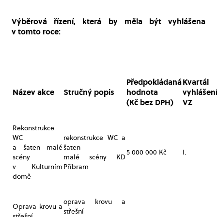
Výběrová řízení, která by měla být vyhlášena
v tomto roce:
Předpokládaná
Kvartál
Název akce
Stručný popis
hodnota
vyhlášen
(Kč bez DPH)
VZ
Rekonstrukce
WC
rekonstrukce WC a
a šaten malé
šaten
5 000 000 Kč
I.
scény
malé scény KD
v Kulturním
Příbram
domě
oprava krovu a
Oprava krovu a
střešní
střešní