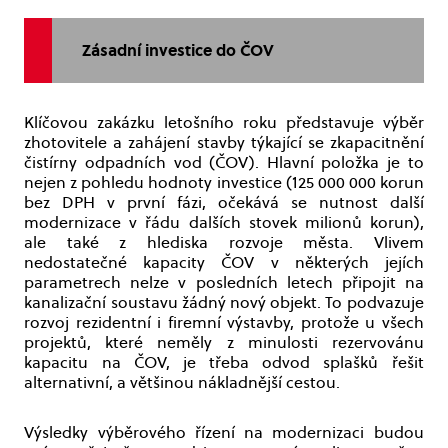
Zásadní investice do ČOV
Klíčovou zakázku letošního roku představuje výběr
zhotovitele a zahájení stavby týkající se zkapacitnění
čistírny odpadních vod (ČOV). Hlavní položka je to
nejen z pohledu hodnoty investice (125 000 000 korun
bez DPH v první fázi, očekává se nutnost další
modernizace v řádu dalších stovek milionů korun),
ale také z hlediska rozvoje města. Vlivem
nedostatečné kapacity ČOV v některých jejích
parametrech nelze v posledních letech připojit na
kanalizační soustavu žádný nový objekt. To podvazuje
rozvoj rezidentní i firemní výstavby, protože u všech
projektů, které neměly z minulosti rezervovánu
kapacitu na ČOV, je třeba odvod splašků řešit
alternativní, a většinou nákladnější cestou.
Výsledky výběrového řízení na modernizaci budou