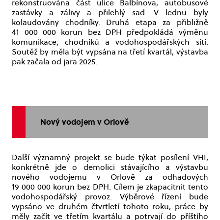
rekonstruována část ulice Balbínova, autobusové
zastávky a zálivy a přilehlý sad. V lednu byly
kolaudovány chodníky. Druhá etapa za přibližně
41 000 000 korun bez DPH předpokládá výměnu
komunikace, chodníků a vodohospodářských sítí.
Soutěž by měla být vypsána na třetí kvartál, výstavba
pak začala od jara 2025.
Nový vodojem v Orlově
Další významný projekt se bude týkat posílení VHI,
konkrétně jde o demolici stávajícího a výstavbu
nového vodojemu v Orlově za odhadových
19 000 000 korun bez DPH. Cílem je zkapacitnit tento
vodohospodářský provoz. Výběrové řízení bude
vypsáno ve druhém čtvrtletí tohoto roku, práce by
měly začít ve třetím kvartálu a potrvají do příštího