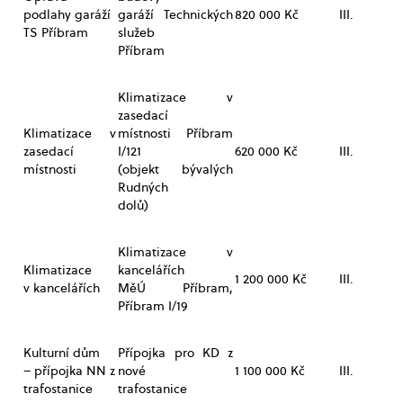
podlahy garáží
garáží Technických
820 000 Kč
III.
TS Příbram
služeb
Příbram
Klimatizace v
zasedací
Klimatizace v
místnosti Příbram
zasedací
I/121
620 000 Kč
III.
místnosti
(objekt bývalých
Rudných
dolů)
Klimatizace v
Klimatizace
kancelářích
1 200 000 Kč
III.
v kancelářích
MěÚ Příbram,
Příbram I/19
Kulturní dům
Přípojka pro KD z
– přípojka NN z
nové
1 100 000 Kč
III.
trafostanice
trafostanice