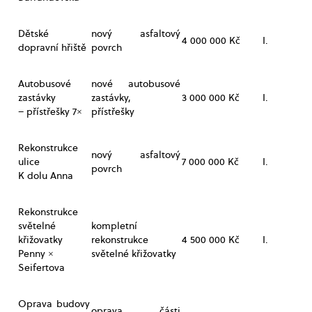
Dětské
nový asfaltový
4 000 000 Kč
I.
dopravní hřiště
povrch
Autobusové
nové autobusové
zastávky
zastávky,
3 000 000 Kč
I.
– přístřešky 7×
přístřešky
Rekonstrukce
nový asfaltový
ulice
7 000 000 Kč
I.
povrch
K dolu Anna
Rekonstrukce
světelné
kompletní
křižovatky
rekonstrukce
4 500 000 Kč
I.
Penny ×
světelné křižovatky
Seifertova
Oprava budovy
oprava části