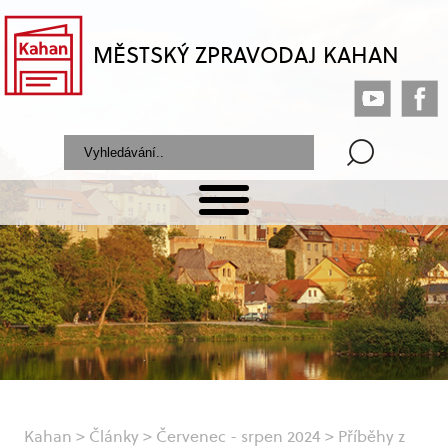
MĚSTSKÝ ZPRAVODAJ KAHAN
Kahan
>
Články
>
Červenec - srpen 2024
>
Příběhy z