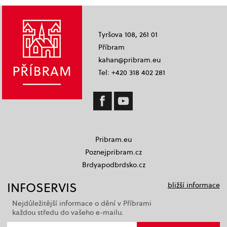
Tyršova 108, 261 01
Příbram
kahan@pribram.eu
Tel: +420 318 402 281
Pribram.eu
Poznejpribram.cz
Brdyapodbrdsko.cz
INFOSERVIS
bližší informace
Nejdůležitější informace o dění v Příbrami
každou středu do vašeho e-mailu.