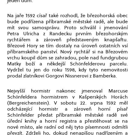
jeden dům.
Na jaře 1592 císař také rozhodl, že březohorská obec
bude podřízena příbramské městské radě, ale bude
mít svou samosprávu. Proto schválil i jmenování
Petra Ulricha z Randecku prvním březohorským
rychtářem a zároveň představeným knapšaftu.
Březové Hory se tím dostaly na úroveň ostatních vsí
příbramského panství. Nový rychtář si na Březovém
vrchu koupil dům se zahradou, pole nad fundgrubou
Matky boží a někdejší Schönfelderovu parcelu.
Vydržel tu jen do roku 1598, kdy tyto nemovitosti
prodal zlatníkovi Gorgovi Nissnerovi z Bamberka.
Nejvyšší hormistr nakonec jmenoval Marcuse
Schönfeldera hormistrem v Kašperských Horách
(Bergreichenstein). V sobotu 22. srpna 1592 měl
odcházející hormistr a zároveň horní písař
Schönfelder předat příbramské městské radě své
úřední knihy a horní registra a přestěhovat se na
nové místo, ale radní od něj tyto písemnosti odmítli
převzít. Zdrželi ho, dokud nenapíšou nadřízeným a