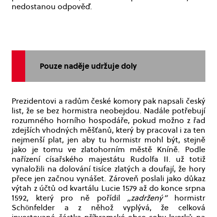
nedostanou odpověď.
Pouze naděje udržuje doly
Prezidentovi a radům české komory pak napsali český
list, že se bez hormistra neobejdou. Nadále potřebují
rozumného horního hospodáře, pokud možno z řad
zdejších vhodných měšťanů, který by pracoval i za ten
nejmenší plat, jen aby tu hormistr mohl být, stejně
jako je tomu ve zlatohorním městě Kníně. Podle
nařízení císařského majestátu Rudolfa II. už totiž
vynaložili na dolování tisíce zlatých a doufají, že hory
přece jen začnou vynášet. Zároveň poslali jako důkaz
výtah z účtů od kvartálu Lucie 1579 až do konce srpna
1592, který pro ně pořídil
„zadržený“
hormistr
Schönfelder a z něhož vyplývá, že celková