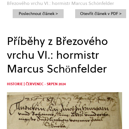
Březového vrchu VI.: hormistr Marcus Schönfelder
Poslechnout článek >
Otevřít článek v PDF >
Příběhy z Březového
vrchu VI.: hormistr
Marcus Schönfelder
HISTORIE | ČERVENEC - SRPEN 2024