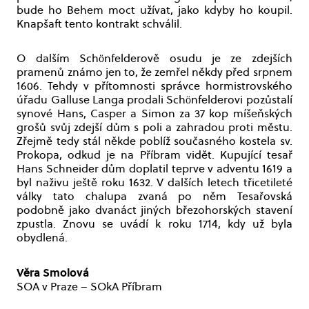
bude ho Behem moct užívat, jako kdyby ho koupil.
Knapšaft tento kontrakt schválil.
O dalším Schönfelderově osudu je ze zdejších
pramenů známo jen to, že zemřel někdy před srpnem
1606. Tehdy v přítomnosti správce hormistrovského
úřadu Galluse Langa prodali Schönfelderovi pozůstalí
synové Hans, Casper a Simon za 37 kop míšeňských
grošů svůj zdejší dům s poli a zahradou proti městu.
Zřejmě tedy stál někde poblíž současného kostela sv.
Prokopa, odkud je na Příbram vidět. Kupující tesař
Hans Schneider dům doplatil teprve v adventu 1619 a
byl naživu ještě roku 1632. V dalších letech třicetileté
války tato chalupa zvaná po něm Tesařovská
podobně jako dvanáct jiných březohorských stavení
zpustla. Znovu se uvádí k roku 1714, kdy už byla
obydlená.
Věra Smolová
SOA v Praze – SOkA Příbram