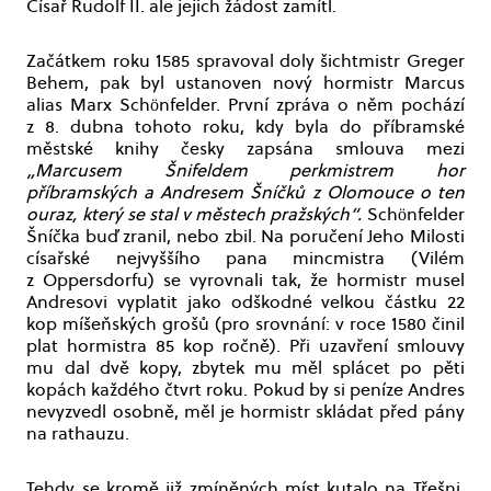
Císař Rudolf II. ale jejich žádost zamítl.
Začátkem roku 1585 spravoval doly šichtmistr Greger
Behem, pak byl ustanoven nový hormistr Marcus
alias Marx Schönfelder. První zpráva o něm pochází
z 8. dubna tohoto roku, kdy byla do příbramské
městské knihy česky zapsána smlouva mezi
„Marcusem Šnifeldem perkmistrem hor
příbramských a Andresem Šníčků z Olomouce o ten
ouraz, který se stal v městech pražských“.
Schönfelder
Šníčka buď zranil, nebo zbil. Na poručení Jeho Milosti
císařské nejvyššího pana mincmistra (Vilém
z Oppersdorfu) se vyrovnali tak, že hormistr musel
Andresovi vyplatit jako odškodné velkou částku 22
kop míšeňských grošů (pro srovnání: v roce 1580 činil
plat hormistra 85 kop ročně). Při uzavření smlouvy
mu dal dvě kopy, zbytek mu měl splácet po pěti
kopách každého čtvrt roku. Pokud by si peníze Andres
nevyzvedl osobně, měl je hormistr skládat před pány
na rathauzu.
Tehdy se kromě již zmíněných míst kutalo na Třešni,