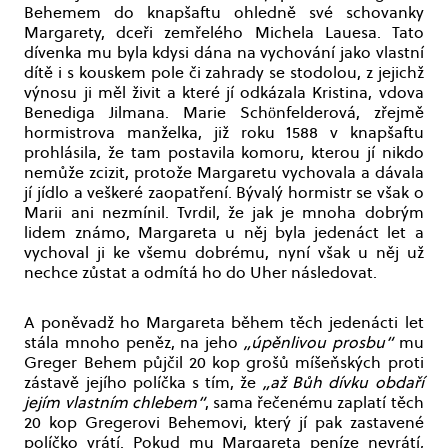
Behemem do knapšaftu ohledně své schovanky
Margarety, dceři zemřelého Michela Lauesa. Tato
dívenka mu byla kdysi dána na vychování jako vlastní
dítě i s kouskem pole či zahrady se stodolou, z jejichž
výnosu ji měl živit a které jí odkázala Kristina, vdova
Benediga Jilmana. Marie Schönfelderová, zřejmě
hormistrova manželka, již roku 1588 v knapšaftu
prohlásila, že tam postavila komoru, kterou jí nikdo
nemůže zcizit, protože Margaretu vychovala a dávala
jí jídlo a veškeré zaopatření. Bývalý hormistr se však o
Marii ani nezmínil. Tvrdil, že jak je mnoha dobrým
lidem známo, Margareta u něj byla jedenáct let a
vychoval ji ke všemu dobrému, nyní však u něj už
nechce zůstat a odmítá ho do Uher následovat.
A poněvadž ho Margareta během těch jedenácti let
stála mnoho peněz, na jeho
„úpěnlivou prosbu“
mu
Greger Behem půjčil 20 kop grošů míšeňských proti
zástavě jejího políčka s tím, že
„až Bůh dívku obdaří
jejím vlastním chlebem“
, sama řečenému zaplatí těch
20 kop Gregerovi Behemovi, který jí pak zastavené
políčko vrátí. Pokud mu Margareta peníze nevrátí,