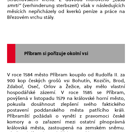
smrti“
(verhinderung sterbszeit) však v následujících
měsících nepřicházely od kverků peníze a práce na
Březovém vrchu stály.
Příbram si pořizuje okolní vsi
V roce 1584 město Příbram koupilo od Rudolfa II. za
900 kop českých grošů vsi Bohutín, Kozičín, Brod,
Zdaboř, Oseč, Orlov a Žežice, aby mělo vlastní
hospodářské zázemí. V roce 1585 se Příbram,
povýšená v listopadu 1579 na královské horní město,
pokusila dosáhnout zlepšení svého faktického
postavení poddanského města patřícího králi.
Příbramští požádali o vynětí z pravomoci české
komory a o zařazení mezi ostatní plnoprávná
královská města, zastoupená na zemském sněmu.