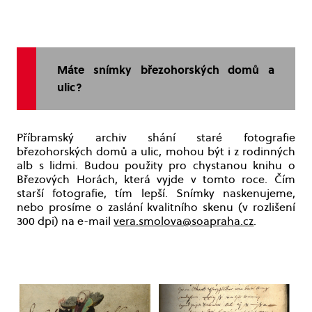
Máte snímky březohorských domů a
ulic?
Příbramský archiv shání staré fotografie
březohorských domů a ulic, mohou být i z rodinných
alb s lidmi. Budou použity pro chystanou knihu o
Březových Horách, která vyjde v tomto roce. Čím
starší fotografie, tím lepší. Snímky naskenujeme,
nebo prosíme o zaslání kvalitního skenu (v rozlišení
300 dpi) na e-mail
vera.smolova@soapraha.cz
.