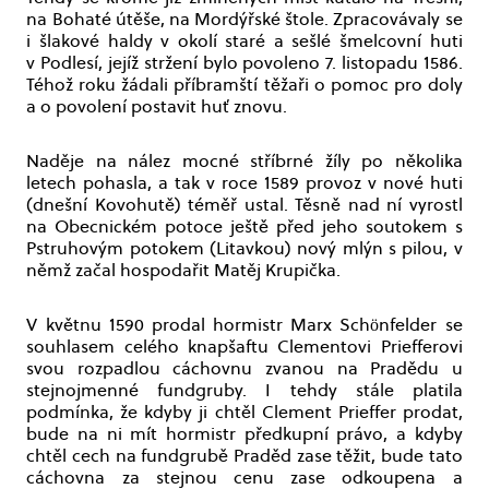
na Bohaté útěše, na Mordýřské štole. Zpracovávaly se
i šlakové haldy v okolí staré a sešlé šmelcovní huti
v Podlesí, jejíž stržení bylo povoleno 7. listopadu 1586.
Téhož roku žádali příbramští těžaři o pomoc pro doly
a o povolení postavit huť znovu.
Naděje na nález mocné stříbrné žíly po několika
letech pohasla, a tak v roce 1589 provoz v nové huti
(dnešní Kovohutě) téměř ustal. Těsně nad ní vyrostl
na Obecnickém potoce ještě před jeho soutokem s
Pstruhovým potokem (Litavkou) nový mlýn s pilou, v
němž začal hospodařit Matěj Krupička.
V květnu 1590 prodal hormistr Marx Schönfelder se
souhlasem celého knapšaftu Clementovi Priefferovi
svou rozpadlou cáchovnu zvanou na Pradědu u
stejnojmenné fundgruby. I tehdy stále platila
podmínka, že kdyby ji chtěl Clement Prieffer prodat,
bude na ni mít hormistr předkupní právo, a kdyby
chtěl cech na fundgrubě Praděd zase těžit, bude tato
cáchovna za stejnou cenu zase odkoupena a