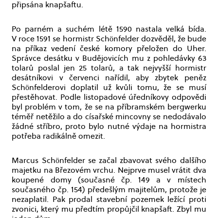
připsána knapšaftu.
Po parném a suchém létě 1590 nastala velká bída.
V roce 1591 se hormistr Schönfelder dozvěděl, že bude
na příkaz vedení české komory přeložen do Uher.
Správce desátku v Budějovicích mu z pohledávky 63
tolarů poslal jen 25 tolarů, a tak nejvyšší hormistr
desátníkovi v červenci nařídil, aby zbytek peněz
Schönfelderovi doplatil už kvůli tomu, že se musí
přestěhovat. Podle listopadové úředníkovy odpovědi
byl problém v tom, že se na příbramském bergwerku
téměř netěžilo a do císařské mincovny se nedodávalo
žádné stříbro, proto bylo nutné výdaje na hormistra
potřeba radikálně omezit.
Marcus Schönfelder se začal zbavovat svého dalšího
majetku na Březovém vrchu. Nejprve musel vrátit dva
koupené domy (současné čp. 149 a v místech
současného čp. 154) předešlým majitelům, protože je
nezaplatil. Pak prodal stavební pozemek ležící proti
zvonici, který mu předtím propůjčil knapšaft. Zbyl mu