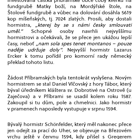
investovaná částka příbramské obce coby kverků na
fundgrubě Matky boží, na Mordýřské štole, na
Štolové fundgrubě a vůbec na dolování dosáhla 5619
kop míšeňských, tj. 7024 zlatých. Prosili, aby dostali
hormistra,
„kterej by se s námi česky smlouvati
uměl.“
Schopné osoby navrhli nejvyššímu
hormistrovi a očekávali, že se přece jen ukážou lepší
časy, neboť
„nam sola spes tenet montanos – pouze
naděje udržuje doly“.
Nejvyšší hormistr Lazarus
Ercker k tomu pořídil pro komorní rady německý
překlad tohoto listu.
Žádost Příbramských byla tentokrát vyslyšena. Novým
hormistrem se stal Daniel Vlčovský z hory Tábor, který
býval úředníkem kláštera sv. Dobrotivé na Ostrově (u
Zaječova) a v Příbrami se usadil kolem roku 1587.
Zakoupil si tu dům, pole a chmelnici. Jako hormistr
v pramenech naposledy vystupuje v srpnu 1594.
Bývalý hormistr Schönfelder, který měl nakonec přece
jen odejít za prací do Uher, se objevuje na Březovém
vrchu ještě v červnu 1594, kdy přišel s Gregerem