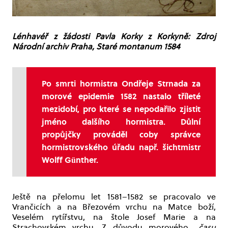
Lénhavéř z žádosti Pavla Korky z Korkyně: Zdroj
Národní archiv Praha, Staré montanum 1584
Po smrti hormistra Ondřeje Strnada za
morové epidemie 1582 nastalo tříleté
mezidobí, pro které se nepodařilo zjistit
jméno dalšího hormistra. Důlní
propůjčky prováděl coby správce
hormistrovského úřadu např. šichtmistr
Wolff Günther.
Ještě na přelomu let 1581–1582 se pracovalo ve
Vrančicích a na Březovém vrchu na Matce boží,
Veselém rytířstvu, na štole Josef Marie a na
Strachovském vrchu. Z důvodu morového
„času