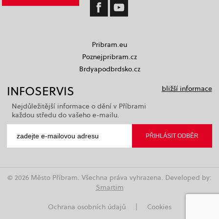
Pribram.eu
Poznejpribram.cz
Brdyapodbrdsko.cz
INFOSERVIS
bližší informace
Nejdůležitější informace o dění v Příbrami
každou středu do vašeho e-mailu.
© 2026 Město Příbram. Všechna práva vyhrazena. Developed by:
Smartim
Ochrana osobních údajů
|
Cookies