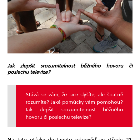
Jak zlepšit srozumitelnost běžného hovoru či
poslechu televize?
Stává se vám, že sice slyšíte, ale špatně
rozumíte? Jaké pomůcky vám pomohou?
Jak zlepšit srozumitelnost běžného
hovoru či poslechu televize?
Na tyto otázky dostanete odpověď ve středu 22.