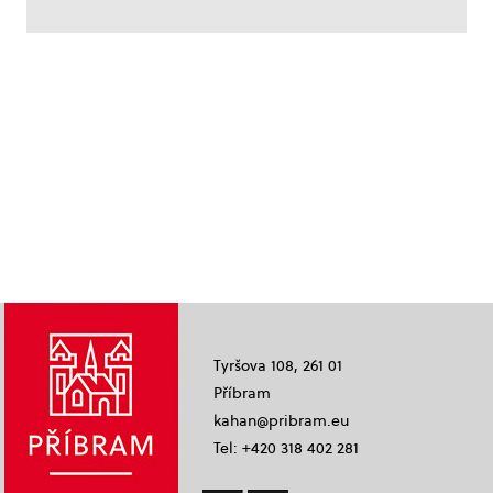
Tyršova 108, 261 01
Příbram
kahan@pribram.eu
Tel: +420 318 402 281