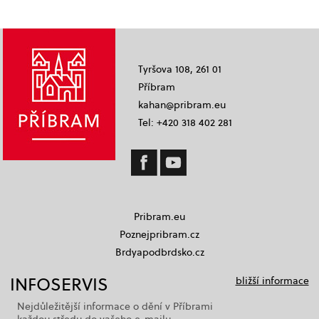
Tyršova 108, 261 01
Příbram
kahan@pribram.eu
Tel: +420 318 402 281
Pribram.eu
Poznejpribram.cz
Brdyapodbrdsko.cz
INFOSERVIS
bližší informace
Nejdůležitější informace o dění v Příbrami