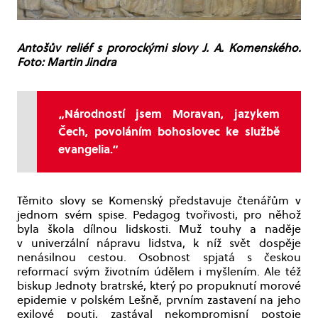
Antošův reliéf s prorockými slovy J. A. Komenského.
Foto: Martin Jindra
„Národností jsem Moravan, jazykem
Čech, povoláním bohoslovec ke službě
evangelia.“
Těmito slovy se Komenský představuje čtenářům v
jednom svém spise. Pedagog tvořivosti, pro něhož
byla škola dílnou lidskosti. Muž touhy a naděje
v univerzální nápravu lidstva, k níž svět dospěje
nenásilnou cestou. Osobnost spjatá s českou
reformací svým životním údělem i myšlením. Ale též
biskup Jednoty bratrské, který po propuknutí morové
epidemie v polském Lešně, prvním zastavení na jeho
exilové pouti, zastával nekompromisní postoje