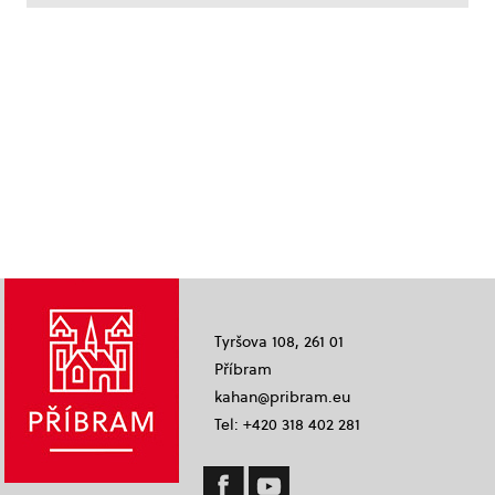
Tyršova 108, 261 01
Příbram
kahan@pribram.eu
Tel: +420 318 402 281