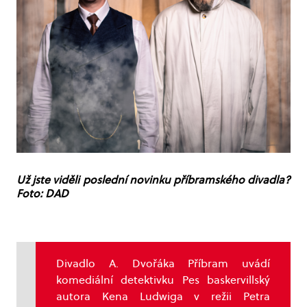
Už jste viděli poslední novinku příbramského divadla?
Foto: DAD
Divadlo A. Dvořáka Příbram uvádí
komediální detektivku Pes baskervillský
autora Kena Ludwiga v režii Petra