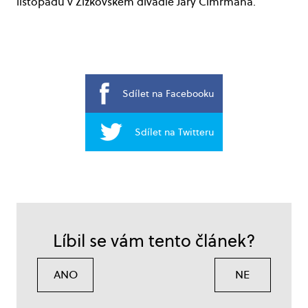
listopadu v Žižkovském divadle Járy Cimrmana.
Sdílet na Facebooku
Sdílet na Twitteru
Líbil se vám tento článek?
ANO
NE