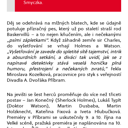
Smyczka.
Děj se odehrává na mlžných blatech, kde se údajně
potuluje přízračný pes, který už po staletí straší rod
Baskervillů – a to nejen kňučením, ale i nečekanými
„psími zápletkami“.
Když záhadně zemře sir Charles,
do vyšetřování se vrhají Holmes a Watson.
„Vyšetřování je zavede do spletité sítě tajemství, intrik
a absurdních setkání, a diváci tak uvidí, jak se z
napínavé detektivky stává veselá honička plná
humoru, přestrojení a nečekaných zvratů,“
řekla
Miroslava Kozelková, pracovnice pro styk s veřejností
Divadla A. Dvořáka Příbram.
Na jevišti se šest herců proměňuje do více než třiceti
postav – Jan Konečný (Sherlock Holmes), Lukáš Typlt
(Doktor Watson), Martin Dusbaba, Martin
Holzknecht, Kateřina Fixová a Iveta Hlubučková.
Premiéry v Příbrami se uskutečnily 9. a 10. října na
Velké scéně, pražská premiéra je naplánována na 10.