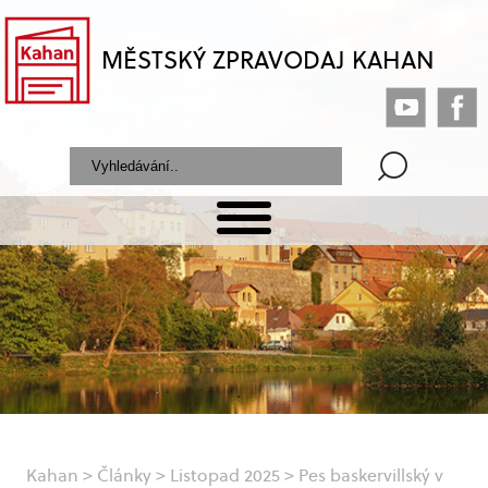
MĚSTSKÝ ZPRAVODAJ KAHAN
Kahan
>
Články
>
Listopad 2025
>
Pes baskervillský v