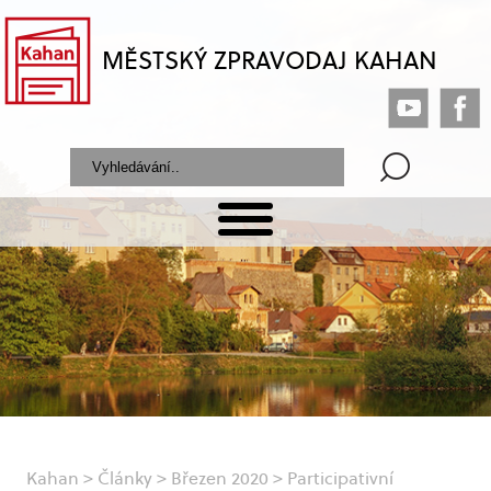
MĚSTSKÝ ZPRAVODAJ KAHAN
Kahan
>
Články
>
Březen 2020
>
Participativní