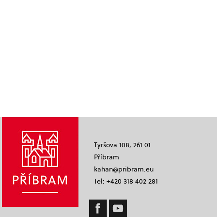
Tyršova 108, 261 01
Příbram
kahan@pribram.eu
Tel: +420 318 402 281