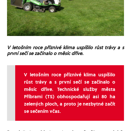
V letošním roce příznivé klima uspíšilo růst trávy a s
první sečí se začínalo o měsíc dříve.
V letošním roce příznivé klima uspíšilo
růst trávy a s první sečí se začínalo o
měsíc dříve. Technické služby města
Příbrami (TS) obhospodařují asi 80 ha
zelených ploch, a proto je nezbytné začít
se sečením včas.