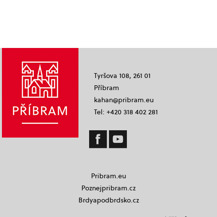
Tyršova 108, 261 01
Příbram
kahan@pribram.eu
Tel: +420 318 402 281
Pribram.eu
Poznejpribram.cz
Brdyapodbrdsko.cz