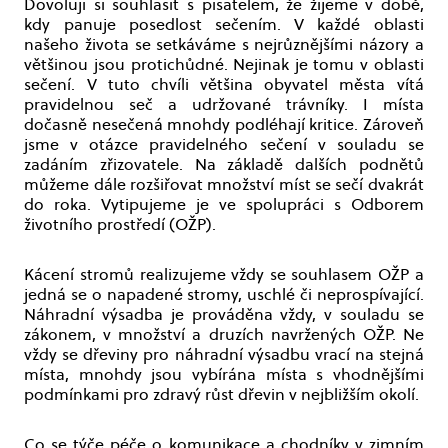
Dovoluji si souhlasit s pisatelem, že žijeme v době,
kdy panuje posedlost sečením. V každé oblasti
našeho života se setkáváme s nejrůznějšími názory a
většinou jsou protichůdné. Nejinak je tomu v oblasti
sečení. V tuto chvíli většina obyvatel města vítá
pravidelnou seč a udržované trávníky. I místa
dočasně nesečená mnohdy podléhají kritice. Zároveň
jsme v otázce pravidelného sečení v souladu se
zadáním zřizovatele. Na základě dalších podnětů
můžeme dále rozšiřovat množství míst se sečí dvakrát
do roka. Vytipujeme je ve spolupráci s Odborem
životního prostředí (OŽP).
Kácení stromů realizujeme vždy se souhlasem OŽP a
jedná se o napadené stromy, uschlé či neprospívající.
Náhradní výsadba je prováděna vždy, v souladu se
zákonem, v množství a druzích navržených OŽP. Ne
vždy se dřeviny pro náhradní výsadbu vrací na stejná
místa, mnohdy jsou vybírána místa s vhodnějšími
podmínkami pro zdravý růst dřevin v nejbližším okolí.
Co se týče péče o komunikace a chodníky v zimním