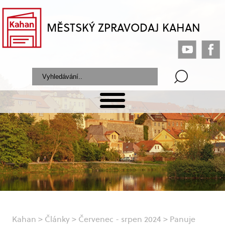
MĚSTSKÝ ZPRAVODAJ KAHAN
Kahan
>
Články
>
Červenec - srpen 2024
>
Panuje