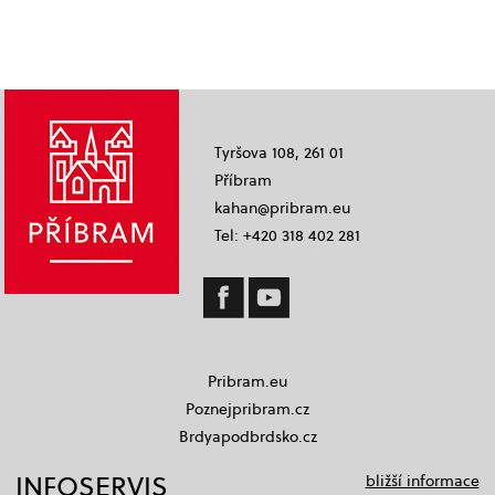
Tyršova 108, 261 01
Příbram
kahan@pribram.eu
Tel: +420 318 402 281
Pribram.eu
Poznejpribram.cz
Brdyapodbrdsko.cz
INFOSERVIS
bližší informace