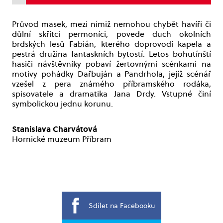
Průvod masek, mezi nimiž nemohou chybět havíři či
důlní skřítci permoníci, povede duch okolních
brdských lesů Fabián, kterého doprovodí kapela a
pestrá družina fantaskních bytostí. Letos bohutínští
hasiči návštěvníky pobaví žertovnými scénkami na
motivy pohádky Dařbuján a Pandrhola, jejíž scénář
vzešel z pera známého příbramského rodáka,
spisovatele a dramatika Jana Drdy. Vstupné činí
symbolickou jednu korunu.
Stanislava Charvátová
Hornické muzeum Příbram
Sdílet na Facebooku