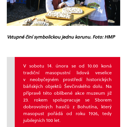
Vstupné činí symbolickou jednu korunu. Foto: HMP
V sobotu 14. února se od 10.00 koná
tradiční masopustní lidová veselice
v neobyčejném prostředí historických
báňských objektů Ševčinského dolu. Na
přípravě této oblíbené akce muzeum již
23. rokem spolupracuje se Sborem
dobrovolných hasičů z Bohutína, který
masopust pořádá od roku 1926, tedy
jubilejních 100 let.