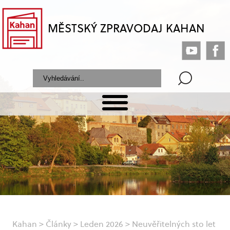
MĚSTSKÝ ZPRAVODAJ KAHAN
Kahan
>
Články
>
Leden 2026
>
Neuvěřitelných sto let