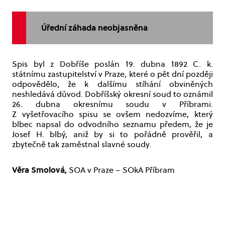
Úřední záhada neobjasněna
Spis byl z Dobříše poslán 19. dubna 1892 C. k.
státnímu zastupitelství v Praze, které o pět dní později
odpovědělo, že k dalšímu stíhání obviněných
neshledává důvod. Dobříšský okresní soud to oznámil
26. dubna okresnímu soudu v Příbrami.
Z vyšetřovacího spisu se ovšem nedozvíme, který
blbec napsal do odvodního seznamu předem, že je
Josef H. blbý, aniž by si to pořádně prověřil, a
zbytečně tak zaměstnal slavné soudy.
Věra Smolová,
SOA v Praze – SOkA Příbram