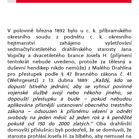
V polovině března 1892 bylo u c. k. příbramského
okresního soudu z podnětu c. k. okresního
hejtmanství zahájeno vyšetřování
sedmačtyřicetiletého drahlínského starosty Jana
Vopičky a dvacetiletého brance Josefa H. (příjmení
tentokrát nebude uvedeno, protože za tělesný a
duševní hendikep nikdo nemůže) z Malého Drahlína
pro přestupek podle § 47 Branného zákona č. 41
(Wehrgesetz) z 13. dubna 1889:
„Každý, kdo se
dopustí lstivého jednání, aby se vyhnul povinné
vojenské službě svojí nebo někoho jiného, ​​se
dopouští přestupku a bude – pokud nebudou
aplikována přísnější ustanovení obecného trestního
zákona – odsouzen k přísnému vězení a odnětí
svobody na jeden měsíc až jeden rok a k peněžité
pokutě od 150 do 2000 zlatých.“
Oba drahlínští
domovští příslušníci byli podezřelí, že se domluvili, že
starosta prohlásí Josefa H. za blbého, aby nemusel na