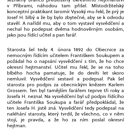
v Příbrami, náhodou tam přišel. Místodržitelský
konceptní praktikant Jaromír Vysoký mu řekl, že prý je
Josef H. blbý a že by bylo zbytečné, aby se k odvodu
stavěl. A nařídil mu, aby o tom vystavil vysvědčení a
nechal ho podepsat dvěma hodnověrným osobám,
jako jsou řídící učitel a pan farář.
Starosta šel tedy 4. února 1892 do Obecnice za
nemocným řídícím učitelem Františkem Soukupem a
požádal ho o napsání vysvědčení s tím, že ho chce
okresní hejtmanství. Učitel mu řekl, že se na toho
blbého hocha pamatuje, že do devíti let skoro
nemluvil. Vysvědčení sestavil a podepsal. Pak šel
starosta pro podpis za obecnickým knězem Karlem
Grossem. Ten byl tamějším farářem teprve tři roky a
Josefa H. neznal. Na vysvědčení byl už podpis řídícího
učitele Františka Soukupa a farář předpokládal, že
ten Josefa H. jistě zná. Vysvědčení tedy podepsal na
naléhání starosty, který tvrdil, že všechno, co v něm
stojí, je pravda, a že ho za ním poslal okresní
hejtman.