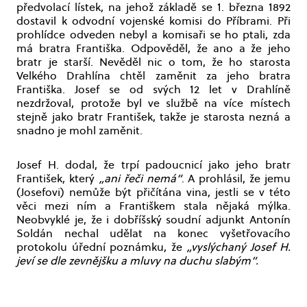
předvolací lístek, na jehož základě se 1. března 1892
dostavil k odvodní vojenské komisi do Příbrami. Při
prohlídce odveden nebyl a komisaři se ho ptali, zda
má bratra Františka. Odpověděl, že ano a že jeho
bratr je starší. Nevěděl nic o tom, že ho starosta
Velkého Drahlína chtěl zaměnit za jeho bratra
Františka. Josef se od svých 12 let v Drahlíně
nezdržoval, protože byl ve službě na více místech
stejně jako bratr František, takže je starosta nezná a
snadno je mohl zaměnit.
Josef H. dodal, že trpí padoucnicí jako jeho bratr
František, který
„ani řeči nemá“
. A prohlásil, že jemu
(Josefovi) nemůže být přičítána vina, jestli se v této
věci mezi ním a Františkem stala nějaká mýlka.
Neobvyklé je, že i dobříšský soudní adjunkt Antonín
Soldán nechal udělat na konec vyšetřovacího
protokolu úřední poznámku, že
„vyslýchaný Josef H.
jeví se dle zevnějšku a mluvy na duchu slabým“.