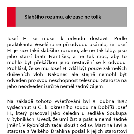
Slabšího rozumu, ale zase ne tolik
Josef H. se musel k odvodu dostavit. Podle
praktikanta Veselého se při odvodu ukázalo, že Josef
H. je sice také slabšího rozumu, ale ne tak blbý, jako
jeho starší bratr František, a ne tak moc, aby to
mohlo být překážkou jeho nestavění se k odvodu.
Prohlásil, že se mu Josef H. zdál být pouze zakrnělých
duševních vloh. Nakonec ale stejně nemohl být
odveden pro svou neschopnost tělesnou. Starosta na
jeho neodvedení určitě neměl žádný zájem.
Na základě tohoto vyšetřování byl 9. dubna 1892
vyslechnut u C. k. okresního soudu na Dobříši Josef
H., který pracoval jako čeledín u sedláka Soukupa
v Rybníkách. Uvedl, že umí číst a psát a nemá žádné
jmění. V Rybníkách začal sloužit od sv. Martina 1891 a
starosta z Velkého Drahlína poslal k jejich starostovi