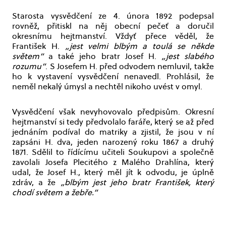
Starosta vysvědčení ze 4. února 1892 podepsal
rovněž, přitiskl na něj obecní pečeť a doručil
okresnímu hejtmanství. Vždyť přece věděl, že
František H.
„jest velmi blbým a toulá se někde
světem“
a také jeho bratr Josef H.
„jest slabého
rozumu“
. S Josefem H. před odvodem nemluvil, takže
ho k vystavení vysvědčení nenavedl. Prohlásil, že
neměl nekalý úmysl a nechtěl nikoho uvést v omyl.
Vysvědčení však nevyhovovalo předpisům. Okresní
hejtmanství si tedy předvolalo faráře, který se až před
jednáním podíval do matriky a zjistil, že jsou v ní
zapsáni H. dva, jeden narozený roku 1867 a druhý
1871. Sdělil to řídícímu učiteli Soukupovi a společně
zavolali Josefa Plecitého z Malého Drahlína, který
udal, že Josef H., který měl jít k odvodu, je úplně
zdráv, a že
„blbým jest jeho bratr František, který
chodí světem a žebře.“