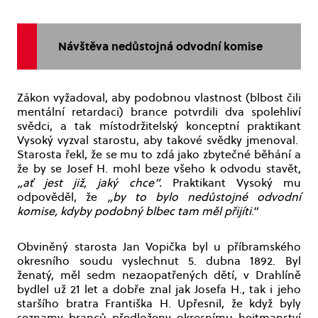
Návštěva nedůstojná odvodní komise
Zákon vyžadoval, aby podobnou vlastnost (blbost čili
mentální retardaci) brance potvrdili dva spolehliví
svědci, a tak místodržitelský konceptní praktikant
Vysoký vyzval starostu, aby takové svědky jmenoval.
Starosta řekl, že se mu to zdá jako zbytečné běhání a
že by se Josef H. mohl beze všeho k odvodu stavět,
„ať jest již, jaký chce“.
Praktikant Vysoký mu
odpověděl, že
„by to bylo nedůstojné odvodní
komise, kdyby podobný blbec tam měl přijíti
.“
Obviněný starosta Jan Vopička byl u příbramského
okresního soudu vyslechnut 5. dubna 1892. Byl
ženatý, měl sedm nezaopatřených dětí, v Drahlíně
bydlel už 21 let a dobře znal jak Josefa H., tak i jeho
staršího bratra Františka H. Upřesnil, že když byly
seznamy branců předloženy okresnímu hejtmanství