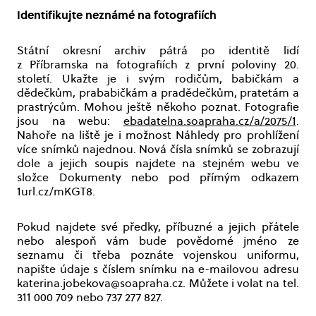
Identifikujte neznámé na fotografiích
Státní okresní archiv pátrá po identitě lidí
z Příbramska na fotografiích z první poloviny 20.
století. Ukažte je i svým rodičům, babičkám a
dědečkům, prababičkám a pradědečkům, pratetám a
prastrýcům. Mohou ještě někoho poznat. Fotografie
jsou na webu:
ebadatelna.soapraha.cz/a/2075/1
.
Nahoře na liště je i možnost Náhledy pro prohlížení
více snímků najednou. Nová čísla snímků se zobrazují
dole a jejich soupis najdete na stejném webu ve
složce Dokumenty nebo pod přímým odkazem
1url.cz/mKGT8.
Pokud najdete své předky, příbuzné a jejich přátele
nebo alespoň vám bude povědomé jméno ze
seznamu či třeba poznáte vojenskou uniformu,
napište údaje s číslem snímku na e-mailovou adresu
katerina.jobekova@soapraha.cz. Můžete i volat na tel.
311 000 709 nebo 737 277 827.