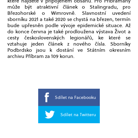
které najdete v připojeném obsahu. Pro Příbramany
může být atraktivní článek o Stalingradu, pro
Březohorské o Wimrovně. Slavnostní uvedení
sborníku 2021 a také 2020 se chystá na březen, termín
bude upřesněn podle vývoje epidemické situace. Až
do konce června je také prodloužena výstava Život a
cesty československých legionářů, ke které se
vztahuje jeden článek z nového čísla. Sborníky
Podbrdsko jsou k dostání ve Státním okresním
archivu Příbram za 109 korun.
Sdílet na Facebooku
Sdílet na Twitteru