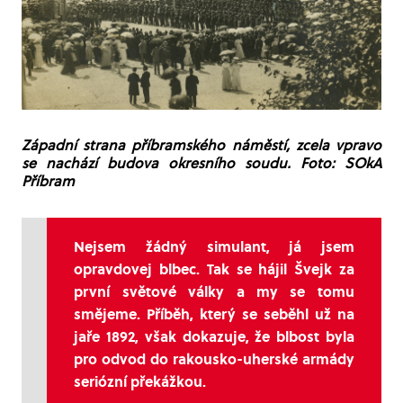
Západní strana příbramského náměstí, zcela vpravo
se nachází budova okresního soudu. Foto: SOkA
Příbram
Nejsem žádný simulant, já jsem
opravdovej blbec. Tak se hájil Švejk za
první světové války a my se tomu
smějeme. Příběh, který se seběhl už na
jaře 1892, však dokazuje, že blbost byla
pro odvod do rakousko-uherské armády
seriózní překážkou.