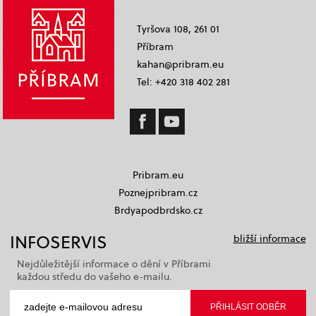
Tyršova 108, 261 01
Příbram
kahan@pribram.eu
Tel: +420 318 402 281
Pribram.eu
Poznejpribram.cz
Brdyapodbrdsko.cz
INFOSERVIS
bližší informace
Nejdůležitější informace o dění v Příbrami
každou středu do vašeho e-mailu.