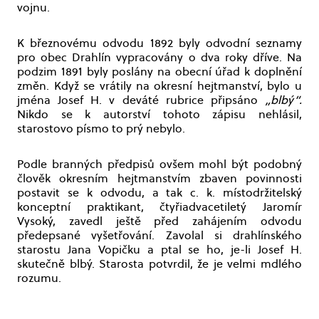
vojnu.
K březnovému odvodu 1892 byly odvodní seznamy
pro obec Drahlín vypracovány o dva roky dříve. Na
podzim 1891 byly poslány na obecní úřad k doplnění
změn. Když se vrátily na okresní hejtmanství, bylo u
jména Josef H. v deváté rubrice připsáno
„blbý“
.
Nikdo se k autorství tohoto zápisu nehlásil,
starostovo písmo to prý nebylo.
Podle branných předpisů ovšem mohl být podobný
člověk okresním hejtmanstvím zbaven povinnosti
postavit se k odvodu, a tak c. k. místodržitelský
konceptní praktikant, čtyřiadvacetiletý Jaromír
Vysoký, zavedl ještě před zahájením odvodu
předepsané vyšetřování. Zavolal si drahlínského
starostu Jana Vopičku a ptal se ho, je-li Josef H.
skutečně blbý. Starosta potvrdil, že je velmi mdlého
rozumu.