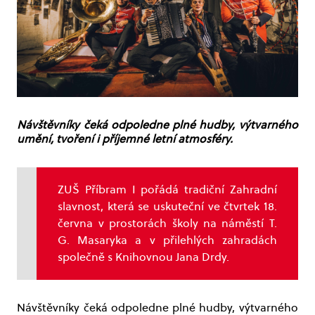
Návštěvníky čeká odpoledne plné hudby, výtvarného
umění, tvoření i příjemné letní atmosféry.
ZUŠ Příbram I pořádá tradiční Zahradní
slavnost, která se uskuteční ve čtvrtek 18.
června v prostorách školy na náměstí T.
G. Masaryka a v přilehlých zahradách
společně s Knihovnou Jana Drdy.
Návštěvníky čeká odpoledne plné hudby, výtvarného