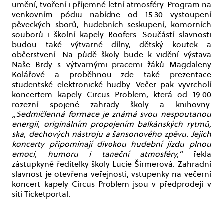
umění, tvoření i příjemné letní atmosféry. Program na
venkovním pódiu nabídne od 15.30 vystoupení
pěveckých sborů, hudebních seskupení, komorních
souborů i školní kapely Roofers. Součástí slavnosti
budou také výtvarné dílny, dětský koutek a
občerstvení. Na půdě školy bude k vidění výstava
Naše Brdy s výtvarnými pracemi žáků Magdaleny
Kolářové a proběhnou zde také prezentace
studentské elektronické hudby. Večer pak vyvrcholí
koncertem kapely Circus Problem, která od 19.00
rozezní spojené zahrady školy a knihovny.
„Sedmičlenná formace je známá svou nespoutanou
energií, originálním propojením balkánských rytmů,
ska, dechových nástrojů a šansonového zpěvu. Jejich
koncerty připomínají divokou hudební jízdu plnou
emocí, humoru i taneční atmosféry,“
řekla
zástupkyně ředitelky školy Lucie Širmerová. Zahradní
slavnost je otevřena veřejnosti, vstupenky na večerní
koncert kapely Circus Problem jsou v předprodeji v
síti Ticketportal.