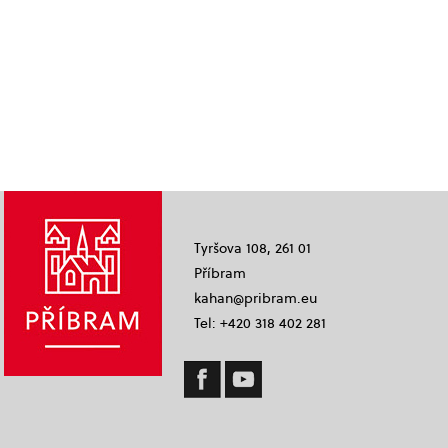
Tyršova 108, 261 01
Příbram
kahan@pribram.eu
Tel: +420 318 402 281