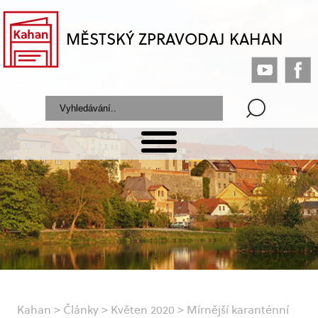
MĚSTSKÝ ZPRAVODAJ KAHAN
Kahan
>
Články
>
Květen 2020
>
Mírnější karanténní