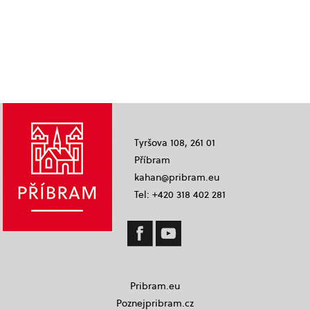
Tyršova 108, 261 01
Příbram
kahan@pribram.eu
Tel: +420 318 402 281
Pribram.eu
Poznejpribram.cz