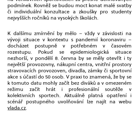
podmínek. Rovněž se budou moct konat malé svatby
či individuální konzultace a zkoušky pro studenty
nejvyšších ročníků na vysokých školách.
K dalšímu zmírnění by mělo – vždy v závislosti na
vývoji situace v kontextu s pandemií koronaviru –
docházet postupně v potřebném v časovém
rozestupu. Pokud se epidemiologická situace
nezhorší, v pondělí 8. června by se měly otevřít i ty
největší provozovny, nákupní centra, vnitřní prostory
stravovacích provozoven, divadla, zámky či sportovní
akce s účastí do 50 osob. V praxi to znamená, že by se
k tomuto datu mohly začít bez diváků a v omezeném
režimu začít hrát i profesionální soutěže v
kolektivních sportech. Aktuálně platná opatření i
scénář postupného uvolňování lze najít na webu
vlada.cz
.