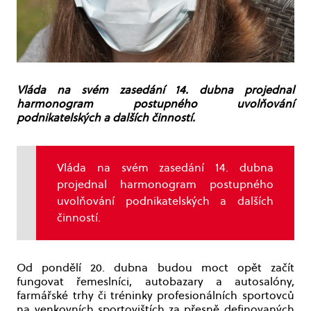
Vláda na svém zasedání 14. dubna projednal
harmonogram postupného uvolňování
podnikatelských a dalších činností.
Vláda na svém zasedání 14. dubna
projednal harmonogram postupného
uvolňování podnikatelských a dalších
činností.
Od pondělí 20. dubna budou moct opět začít
fungovat řemeslníci, autobazary a autosalóny,
farmářské trhy či tréninky profesionálních sportovců
na venkovních sportovištích za přesně definovaných