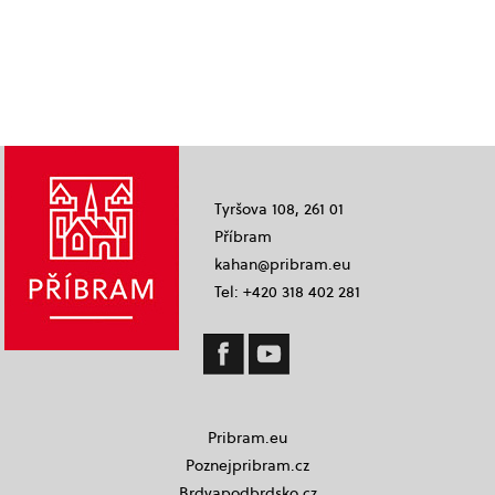
Tyršova 108, 261 01
Příbram
kahan@pribram.eu
Tel: +420 318 402 281
Pribram.eu
Poznejpribram.cz
Brdyapodbrdsko.cz