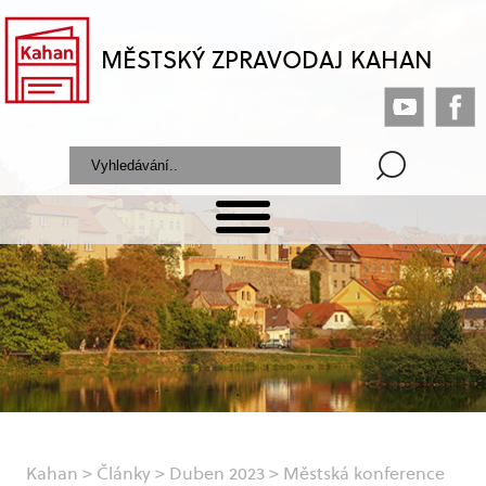
MĚSTSKÝ ZPRAVODAJ KAHAN
Kahan
>
Články
>
Duben 2023
>
Městská konference