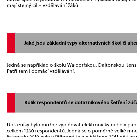
mají stejný cíl – vzdělávání žáků.
Jaké jsou základní typy alternativních škol či alt
Jedná se například o školu Waldorfskou, Daltonskou, Jens
Patří sem i domácí vzdělávání.
Kolik respondentů se dotazníkového šetření zúč
Dotazníky bylo možné vyplňovat elektronicky nebo v pap
celkem 1260 respondentů. Jedná se o poměrně velké množst
listopadu 2019 bylo v Příbrami trvale hlášeno 2541 dětí ve 