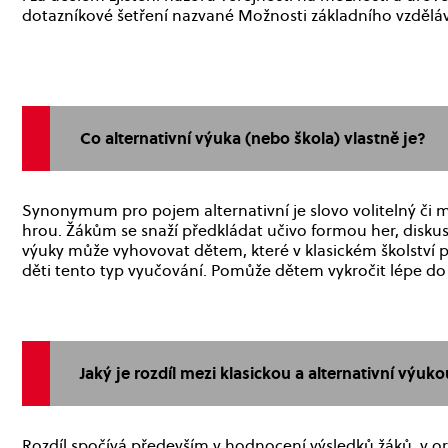
dotazníkové šetření nazvané Možnosti základního vzděláv
Co alternativní výuka (nebo škola) vlastně je?
Synonymum pro pojem alternativní je slovo volitelný či m
hrou. Žákům se snaží předkládat učivo formou her, disku
výuky může vyhovovat dětem, které v klasickém školství př
děti tento typ vyučování. Pomůže dětem vykročit lépe do 
Jaký je rozdíl mezi klasickou a alternativní výuko
Rozdíl spočívá především v hodnocení výsledků žáků, v or