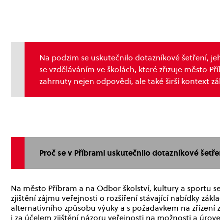
Na podzim se uskutečnilo dotazníkové šetření, jeho
se vzděláváním ve školách, které zřizuje město Př
zahrnuty nejen odpovědi, ale také širší kontext zá
Proč se v Příbrami uskutečnilo dotazníkové šetře
Na město Příbram a na Odbor školství, kultury a sportu se
zjištění zájmu veřejnosti o rozšíření stávající nabídky zá
alternativního způsobu výuky a s požadavkem na zřízení 
i za účelem zjištění názoru veřejnosti na možnosti a úrove