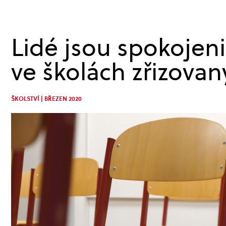
Lidé jsou spokojen
ve školách zřizova
ŠKOLSTVÍ | BŘEZEN 2020