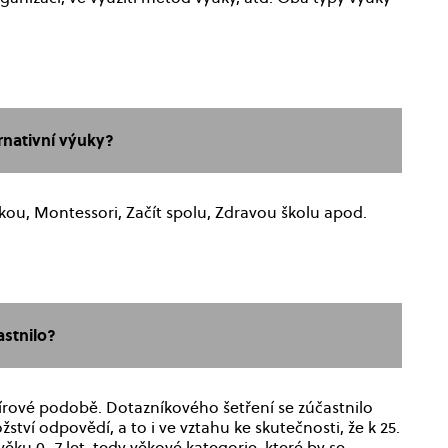
ernativní výuky?
kou, Montessori, Začít spolu, Zdravou školu apod.
astnilo?
írové podobě. Dotazníkového šetření se zúčastnilo
ví odpovědí, a to i ve vztahu ke skutečnosti, že k 25.
věku 0–7 let, tedy věkové kategorie, které by se