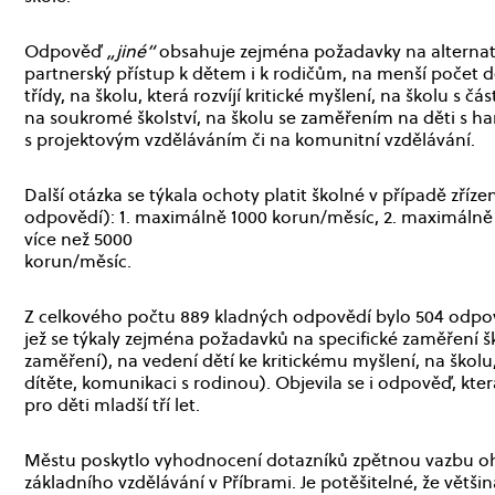
Odpověď
„jiné“
obsahuje zejména požadavky na alternati
partnerský přístup k dětem i k rodičům, na menší počet dě
třídy, na školu, která rozvíjí kritické myšlení, na školu s
na soukromé školství, na školu se zaměřením na děti s han
s projektovým vzděláváním či na komunitní vzdělávání.
Další otázka se týkala ochoty platit školné v případě zří
odpovědí): 1. maximálně 1000 korun/měsíc, 2. maximálně
více než 5000
ko
Z celkového počtu 889 kladných odpovědí bylo 504 odpov
jež se týkaly zejména požadavků na specifické zaměření ško
zaměření), na vedení dětí ke kritickému myšlení, na škol
dítěte, komunikaci s rodinou). Objevila se i odpověď, kter
pro děti mladší tří let.
Městu poskytlo vyhodnocení dotazníků zpětnou vazbu o
základního vzdělávání v Příbrami. Je potěšitelné, že větš