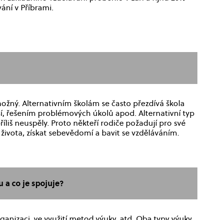
ání v Příbrami.
ožný. Alternativním školám se často přezdívá škola
sí, řešením problémových úkolů apod. Alternativní typ
íliš neuspěly. Proto někteří rodiče požadují pro své
života, získat sebevědomí a bavit se vzděláváním.
u a co je spojuje?
ganizaci, ve využití metod výuky, atd. Oba typy výuky