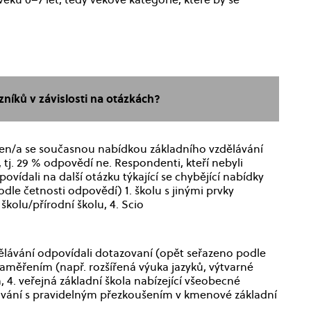
níků v závislosti na otázkách?
jen/a se současnou nabídkou základního vzdělávání
, tj. 29 % odpovědí ne. Respondenti, kteří nebyli
ovídali na další otázku týkající se chybějící nabídky
odle četnosti odpovědí) 1. školu s jinými prvky
 školu/přírodní školu, 4. Scio
ělávání odpovídali dotazovaní (opět seřazeno podle
 zaměřením (např. rozšířená výuka jazyků, výtvarné
, 4. veřejná základní škola nabízející všeobecné
ělávání s pravidelným přezkoušením v kmenové základní
ol