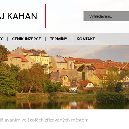
AJ KAHAN
KY
CENÍK INZERCE
TERMÍNY
KONTAKT
zděláváním ve školách zřizovaných městem