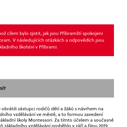
ž cílem bylo zjistit, jak jsou Příbramští spokojeni
íbram. V následujících otázkách a odpovědích jsou
kladního školství v Příbrami.
ní?
 obrátili zástupci rodičů dětí a žáků s návrhem na
kladního vzdělávání ve městě, a to formou zavedení
základní školy Montessori. Za tímto účelem a současně
ň základního vzdělávání proběhlo v září a říjnu 2019