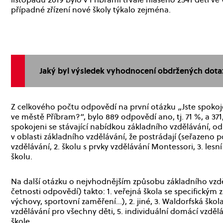
případné zřízení nové školy týkalo zejména.
Jaký byl výsledek vyhodnocení obdržených dotaz
Z celkového počtu odpovědí na první otázku „Jste spoko
ve městě Příbram?“, bylo 889 odpovědí ano, tj. 71 %, a 371
spokojeni se stávající nabídkou základního vzdělávání, odp
v oblasti základního vzdělávání, že postrádají (seřazeno p
vzdělávání, 2. školu s prvky vzdělávání Montessori, 3. lesní
školu.
Na další otázku o nejvhodnějším způsobu základního vzd
četnosti odpovědí) takto: 1. veřejná škola se specifickým
výchovy, sportovní zaměření…), 2. jiné, 3. Waldorfská škola
vzdělávání pro všechny děti, 5. individuální domácí vzd
šk