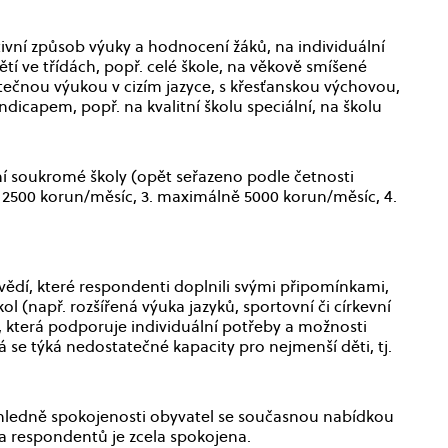
vní způsob výuky a hodnocení žáků, na individuální
tí ve třídách, popř. celé škole, na věkově smíšené
 částečnou výukou v cizím jazyce, s křesťanskou výchovou,
dicapem, popř. na kvalitní školu speciální, na školu
zení soukromé školy (opět seřazeno podle četnosti
 2500 korun/měsíc, 3. maximálně 5000 korun/měsíc, 4.
run
ědí, které respondenti doplnili svými připomínkami,
l (např. rozšířená výuka jazyků, sportovní či církevní
u, která podporuje individuální potřeby a možnosti
á se týká nedostatečné kapacity pro nejmenší děti, tj.
hledně spokojenosti obyvatel se současnou nabídkou
ina respondentů je zcela spokojena.