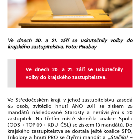
Ve dnech 20. a 21. září se uskutečnily volby do
krajského zastupitelstva. Foto: Pixabay
Ve dnech 20. a 21. září se uskutečnily
volby do krajského zastupitelstva.
Ve Středočeském kraji, v jehož zastupitelstvu zasedá
65 osob, zvítězilo hnutí ANO 2011 se ziskem 25
mandátů následované Starosty a nezávislými s 20
zastupiteli. Na třetím místě skončila koalice Spolu
(ODS + TOP 09 + KDU-ČSL) se ziskem 13 mandátů. Do
krajského zastupitelstva se dostala ještě koalice SPD,
Trikolory a hnutí PRO se čtyřmi mandát a
„Stačilo! –