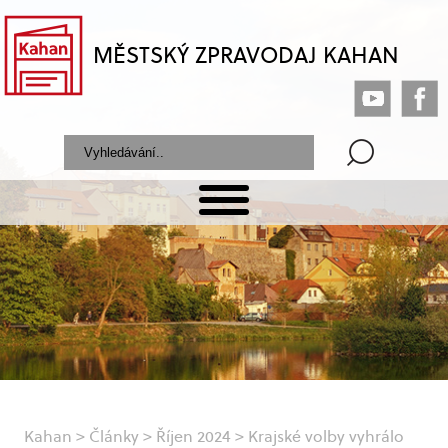
MĚSTSKÝ ZPRAVODAJ KAHAN
Kahan
>
Články
>
Říjen 2024
>
Krajské volby vyhrálo