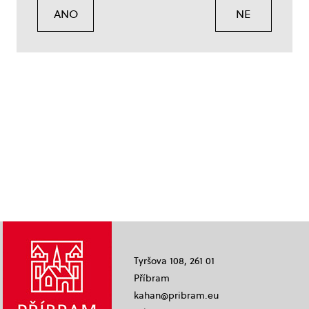
ANO
NE
Tyršova 108, 261 01
Příbram
kahan@pribram.eu