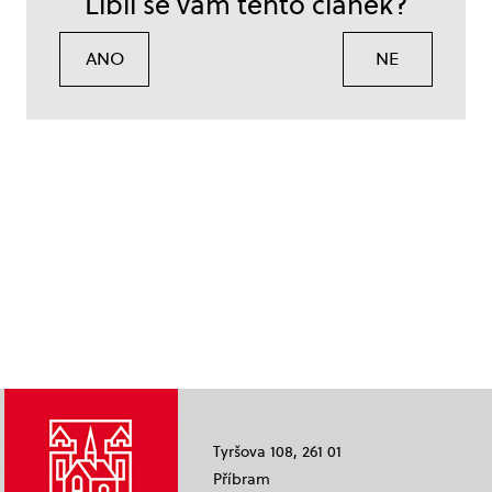
Líbil se vám tento článek?
ANO
NE
Tyršova 108, 261 01
Příbram