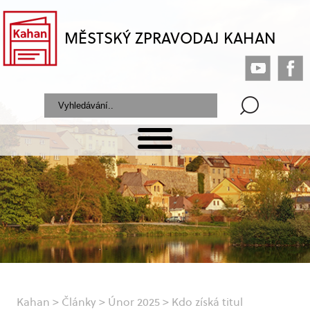
MĚSTSKÝ ZPRAVODAJ KAHAN
Kahan
>
Články
>
Únor 2025
>
Kdo získá titul