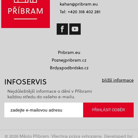
kahan@pribram.eu
Tel: +420 318 402 281
Pribram.eu
Poznejpribram.cz
Brdyapodbrdsko.cz
INFOSERVIS
bližší informace
Nejdůležitější informace o dění v Příbrami
každou středu do vašeho e-mailu.
© 2026 Město Příbram. Všechna práva vyhrazena. Developed by: