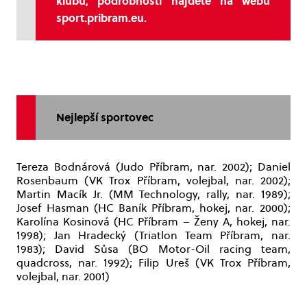
klubů, podrobnosti najdete na webu
sport.pribram.eu.
Nejlepší sportovec
Tereza Bodnárová (Judo Příbram, nar. 2002); Daniel
Rosenbaum (VK Trox Příbram, volejbal, nar. 2002);
Martin Macík Jr. (MM Technology, rally, nar. 1989);
Josef Hasman (HC Baník Příbram, hokej, nar. 2000);
Karolína Kosinová (HC Příbram – Ženy A, hokej, nar.
1998); Jan Hradecký (Triatlon Team Příbram, nar.
1983); David Sůsa (BO Motor-Oil racing team,
quadcross, nar. 1992); Filip Ureš (VK Trox Příbram,
volejbal, nar. 2001)