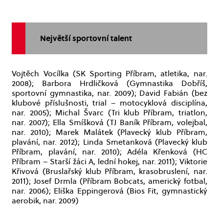
Největší sportovní talent
Vojtěch Vocílka (SK Sporting Příbram, atletika, nar.
2008); Barbora Hrdličková (Gymnastika Dobříš,
sportovní gymnastika, nar. 2009); David Fabián (bez
klubové příslušnosti, trial – motocyklová disciplína,
nar. 2005); Michal Švarc (Tri klub Příbram, triatlon,
nar. 2007); Ella Smíšková (TJ Baník Příbram, volejbal,
nar. 2010); Marek Malátek (Plavecký klub Příbram,
plavání, nar. 2012); Linda Smetanková (Plavecký klub
Příbram, plavání, nar. 2010); Adéla Křenková (HC
Příbram – Starší žáci A, lední hokej, nar. 2011); Viktorie
Křivová (Bruslařský klub Příbram, krasobruslení, nar.
2011); Josef Drmla (Příbram Bobcats, americký fotbal,
nar. 2006); Eliška Eppingerová (Bios Fit, gymnastický
aerobik, nar. 2009)