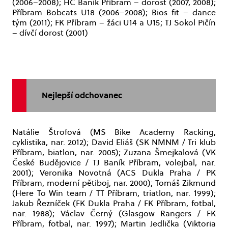
(2006–2008); HC Baník Příbram – dorost (2007, 2008);
Příbram Bobcats U18 (2006–2008); Bios fit – dance
tým (2011); FK Příbram – žáci U14 a U15; TJ Sokol Pičín
– dívčí dorost (2001)
Nejlepší odchovanec
Natálie Štrofová (MS Bike Academy Racking,
cyklistika, nar. 2012); David Eliáš (SK NMNM / Tri klub
Příbram, biatlon, nar. 2005); Zuzana Šmejkalová (VK
České Budějovice / TJ Baník Příbram, volejbal, nar.
2001); Veronika Novotná (ACS Dukla Praha / PK
Příbram, moderní pětiboj, nar. 2000); Tomáš Zikmund
(Here To Win team / TT Příbram, triatlon, nar. 1999);
Jakub Řezníček (FK Dukla Praha / FK Příbram, fotbal,
nar. 1988); Václav Černý (Glasgow Rangers / FK
Příbram, fotbal, nar. 1997); Martin Jedlička (Viktoria