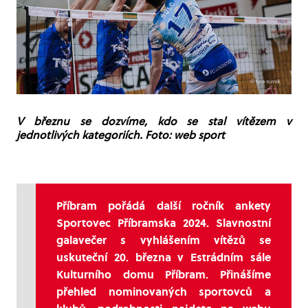
V březnu se dozvíme, kdo se stal vítězem v
jednotlivých kategoriích. Foto: web sport
Příbram pořádá další ročník ankety
Sportovec Příbramska 2024. Slavnostní
galavečer s vyhlášením vítězů se
uskuteční 20. března v Estrádním sále
Kulturního domu Příbram. Přinášíme
přehled nominovaných sportovců a