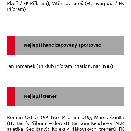
Plzeň / FK Příbram); Vítězslav Jaroš (FC Liverpool / FK
Příbram)
Nejlepší handicapovaný sportovec
Jan Tománek (Tri klub Příbram, triatlon, nar. 1987)
Nejlepší trenér
Roman Ostrýž (VK Trox Příbram U16); Marek Čurilla
(HC Baník Příbram – dorost); Barbora Kelichová (AKR
atletika Sedlčany); Kolektiv žákovských trenérů FK