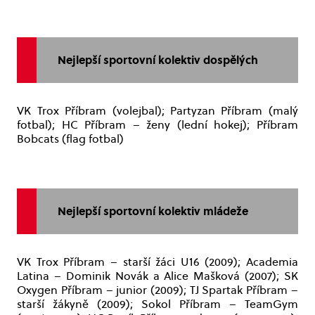
Nejlepší sportovní kolektiv dospělých
VK Trox Příbram (volejbal); Partyzan Příbram (malý
fotbal); HC Příbram – ženy (lední hokej); Příbram
Bobcats (flag fotbal)
Nejlepší sportovní kolektiv mládeže
VK Trox Příbram – starší žáci U16 (2009); Academia
Latina – Dominik Novák a Alice Mašková (2007); SK
Oxygen Příbram – junior (2009); TJ Spartak Příbram –
starší žákyně (2009); Sokol Příbram – TeamGym