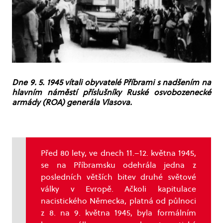
Dne 9. 5. 1945 vítali obyvatelé Příbrami s nadšením na
hlavním náměstí příslušníky Ruské osvobozenecké
armády (ROA) generála Vlasova.
Před 80 lety, ve dnech 11.–12. května 1945,
se na Příbramsku odehrála jedna z
posledních větších bitev druhé světové
války v Evropě. Ačkoli kapitulace
nacistického Německa, platná od půlnoci
z 8. na 9. května 1945, byla formálním