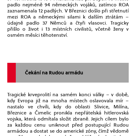
padlo nejméně 94 německých vojáků, zatímco ROA
zaznamenala 12 padlých. V Březnici došlo při střetnutí
mezi ROA a německými silami k dalším ztrátám –
údajně padlo 37 Němců a čtyři vlasovci. Tragicky
přišlo o život i 13 místních civilistů, včetně ženy v
osmém měsíci těhotenství.
Čekání na Rudou armádu
Tragické krveprolití na samém konci války – v době,
kdy Evropa již na mnoha místech oslavovala mír –
nastalo ve chvíli, kdy do oblasti Slivice, Milína,
Březnice a Čimelic pronikla nepřátelská hitlerovská
vojska, která odmítala složit zbraně. Jejich cílem bylo
za každou cenu uniknout před postupující Rudou
armádou a dostat se do americké zóny, čímž vědomě