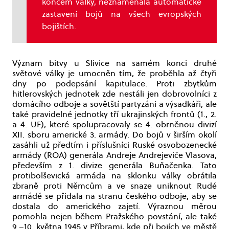
koncem války, neznamenala automatické
zastavení bojů na všech evropských
bojištích.
Význam bitvy u Slivice na samém konci druhé
světové války je umocněn tím, že proběhla až čtyři
dny po podepsání kapitulace. Proti zbytkům
hitlerovských jednotek zde nestáli jen dobrovolníci z
domácího odboje a sovětští partyzáni a výsadkáři, ale
také pravidelné jednotky tří ukrajinských frontů (1., 2.
a 4. UF), které spolupracovaly se 4. obrněnou divizí
XII. sboru americké 3. armády. Do bojů v širším okolí
zasáhli už předtím i příslušníci Ruské osvobozenecké
armády (ROA) generála Andreje Andrejeviče Vlasova,
především z 1. divize generála Buňačenka. Tato
protibolševická armáda na sklonku války obrátila
zbraně proti Němcům a ve snaze uniknout Rudé
armádě se přidala na stranu českého odboje, aby se
dostala do amerického zajetí. Výraznou měrou
pomohla nejen během Pražského povstání, ale také
9.–10. května 1945 v Příbrami, kde při bojích ve městě