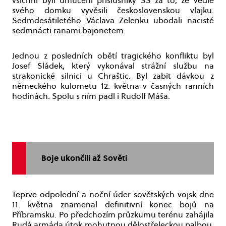
všichni byli umučeni příslušníky SS za to, že vedle
svého domku vyvěsili československou vlajku.
Sedmdesátiletého Václava Zelenku ubodali nacisté
sedmnácti ranami bajonetem.
Jednou z posledních obětí tragického konfliktu byl
Josef Sládek, který vykonával strážní službu na
strakonické silnici u Chraštic. Byl zabit dávkou z
německého kulometu 12. května v časných ranních
hodinách. Spolu s ním padl i Rudolf Máša.
Boje ukončili až Sověti
Teprve odpolední a noční úder sovětských vojsk dne
11. května znamenal definitivní konec bojů na
Příbramsku. Po předchozím průzkumu terénu zahájila
Rudá armáda útok mohutnou dělostřeleckou palbou,