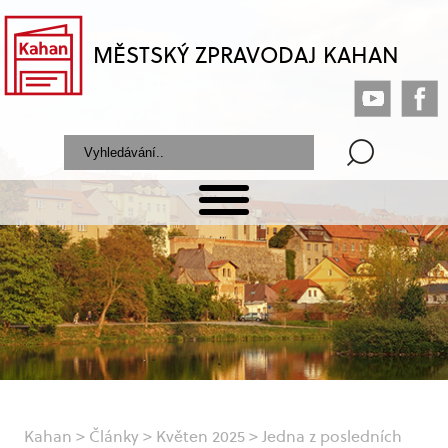
MĚSTSKÝ ZPRAVODAJ KAHAN
Kahan
>
Články
>
Květen 2025
>
Jedna z posledních