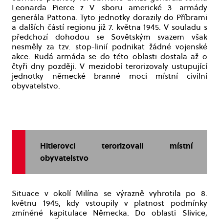
Leonarda Pierce z V. sboru americké 3. armády
generála Pattona. Tyto jednotky dorazily do Příbrami
a dalších částí regionu již 7. května 1945. V souladu s
předchozí dohodou se Sovětským svazem však
nesměly za tzv. stop-linií podnikat žádné vojenské
akce. Rudá armáda se do této oblasti dostala až o
čtyři dny později. V mezidobí terorizovaly ustupující
jednotky německé branné moci místní civilní
obyvatelstvo.
Hitlerovci terorizovali místní
obyvatelstvo
Situace v okolí Milína se výrazně vyhrotila po 8.
květnu 1945, kdy vstoupily v platnost podmínky
zmíněné kapitulace Německa. Do oblasti Slivice,