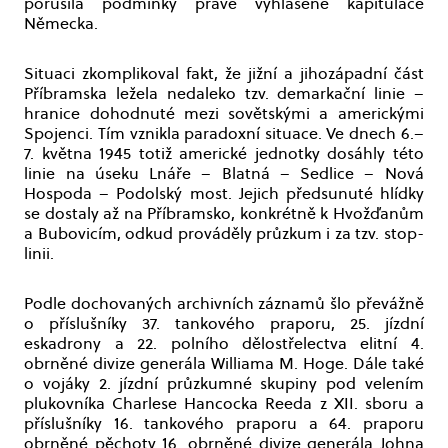
porušila podmínky právě vyhlášené kapitulace
Německa.
Situaci zkomplikoval fakt, že jižní a jihozápadní část
Příbramska ležela nedaleko tzv. demarkační linie –
hranice dohodnuté mezi sovětskými a americkými
Spojenci. Tím vznikla paradoxní situace. Ve dnech 6.–
7. května 1945 totiž americké jednotky dosáhly této
linie na úseku Lnáře – Blatná – Sedlice – Nová
Hospoda – Podolský most. Jejich předsunuté hlídky
se dostaly až na Příbramsko, konkrétně k Hvožďanům
a Bubovicím, odkud prováděly průzkum i za tzv. stop-
linii.
Podle dochovaných archivních záznamů šlo převážně
o příslušníky 37. tankového praporu, 25. jízdní
eskadrony a 22. polního dělostřelectva elitní 4.
obrněné divize generála Williama M. Hoge. Dále také
o vojáky 2. jízdní průzkumné skupiny pod velením
plukovníka Charlese Hancocka Reeda z XII. sboru a
příslušníky 16. tankového praporu a 64. praporu
obrněné pěchoty 16. obrněné divize generála Johna