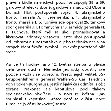
pravém křídle amerických pozic, se zapojily 38. a 39.
gardový střelecký sbor 9. gardové armády. Od Obor a
Dolních Hbit postupovali vojáci 4. ukrajinského
frontu maršála A. I. Jeremenka. Z 1. ukrajinského
frontu maršála I. S. Koněva zde operoval 25. tankový
sbor generála J. I. Fominycha z 13. armády generála N.
P. Puchova, který měl za úkol pronásledovat a
likvidovat jednotky vlasovců. Tento sbor postupoval
od Příbrami a z Rožmitálska a jeho technika nesla na
strojích identifikační symbol – dvakrát podtržené bílé
srdce.
Asi ve tři hodiny ráno 12. května střelba u Slivice
definitivně utichla. Německé jednotky opustily své
pozice a vzdaly se Sovětům. Přesto jejich velitel, SS-
Gruppenführer a generál Waffen-SS Carl Friedrich
von Pückler-Burghauss, ještě nějaký čas odmítal složit
zbraně. Nakonec ale kapituloval pod tlakem
spojeneckého obklíčení – v noci 12. května 1945
souhlasil s kapitulací. Krátce poté se v části obce
Čimelice (v části Rakovice) zastřelil.