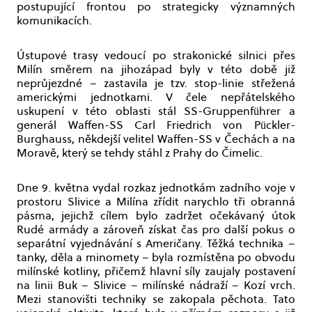
postupující frontou po strategicky významných
komunikacích.
Ústupové trasy vedoucí po strakonické silnici přes
Milín směrem na jihozápad byly v této době již
neprůjezdné – zastavila je tzv. stop-linie střežená
americkými jednotkami. V čele nepřátelského
uskupení v této oblasti stál SS-Gruppenführer a
generál Waffen-SS Carl Friedrich von Pückler-
Burghauss, někdejší velitel Waffen-SS v Čechách a na
Moravě, který se tehdy stáhl z Prahy do Čimelic.
Dne 9. května vydal rozkaz jednotkám zadního voje v
prostoru Slivice a Milína zřídit narychlo tři obranná
pásma, jejichž cílem bylo zadržet očekávaný útok
Rudé armády a zároveň získat čas pro další pokus o
separátní vyjednávání s Američany. Těžká technika –
tanky, děla a minomety – byla rozmístěna po obvodu
milínské kotliny, přičemž hlavní síly zaujaly postavení
na linii Buk – Slivice – milínské nádraží – Kozí vrch.
Mezi stanovišti techniky se zakopala pěchota. Tato