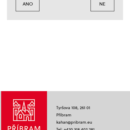
ANO
NE
Tyršova 108, 261 01
Příbram
kahan@pribram.eu
Tel: +420 318 402 281