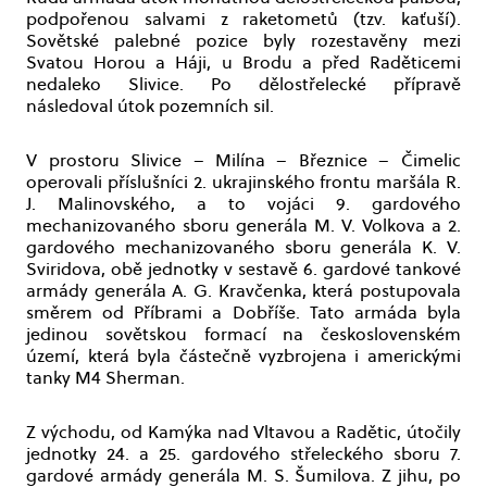
podpořenou salvami z raketometů (tzv. kaťuší).
Sovětské palebné pozice byly rozestavěny mezi
Svatou Horou a Háji, u Brodu a před Raděticemi
nedaleko Slivice. Po dělostřelecké přípravě
následoval útok pozemních sil.
V prostoru Slivice – Milína – Březnice – Čimelic
operovali příslušníci 2. ukrajinského frontu maršála R.
J. Malinovského, a to vojáci 9. gardového
mechanizovaného sboru generála M. V. Volkova a 2.
gardového mechanizovaného sboru generála K. V.
Sviridova, obě jednotky v sestavě 6. gardové tankové
armády generála A. G. Kravčenka, která postupovala
směrem od Příbrami a Dobříše. Tato armáda byla
jedinou sovětskou formací na československém
území, která byla částečně vyzbrojena i americkými
tanky M4 Sherman.
Z východu, od Kamýka nad Vltavou a Radětic, útočily
jednotky 24. a 25. gardového střeleckého sboru 7.
gardové armády generála M. S. Šumilova. Z jihu, po