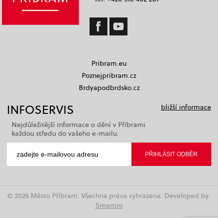
Pribram.eu
Poznejpribram.cz
Brdyapodbrdsko.cz
INFOSERVIS
bližší informace
Nejdůležitější informace o dění v Příbrami
každou středu do vašeho e-mailu.
© 2026 Město Příbram. Všechna práva vyhrazena. Developed by:
Smartim