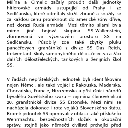
Milína a Čimelic začaly proudit další jednotky
hitlerovské armády ustupující od Prahy i ze
Sedlčanska, které odmítaly složit zbraně a snažily se
za každou cenu proniknout do americké zóny dříve,
než dorazí Rudá armáda. Mezi těmito silami byla
mimo jiné bojová skupina SS-Wallenstein,
zformovaná ve výcvikovém prostoru SS na
Sedlčansku. Působily zde také zbytky pluku
pancéřových granátníků z divize SS Das Reich,
frekventanti školy samohybného dělostřelectva a žáci
dalších dělostřeleckých, tankových a ženijních škol
SS.
V řadách nepřátelských jednotek byli identifikováni
nejen Němci, ale také vojáci z Rakouska, Maďarska,
Chorvatska, Francie, Nizozemska a příslušníci národů
bývalého Sovětského svazu – zejména členové elitní
20. granátnické divize SS Estonské. Mezi nimi se
nacházela dokonce i rota vojáků Slovenského štátu.
Kromě jednotek SS operovali v oblasti také příslušníci
Wehrmachtu, bezpečnostních složek a okupační
správy, stejně jako němečtí civilisté prchající před