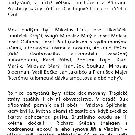
partyzánů, z nichž většina pocházela z Příbrami.
Prakticky každý třetí muž v bojové linii zde přišel o
život.
Mezi padlými byli: Miloslav Fürst, Josef Hlaváček,
František Krejčí, švagři Miroslav Malý a Josef Molcar,
Josef Oktábec, Josef Paul (nalezen s vydloubanýma
očima, uřezanýma ušima a nosem), Antonín Pešice
(řidič zásobovacího automobilu zasažený
minometem), Karel Přibyl, Bohumil Lojín, Karel
Maršík, Miloslav Starý, František Soukup, Miroslav
Biderman, Vasil Bočko, Jan Jakubčo a František Majer
(kterému kulometná dávka amputovala obě nohy).
Rojnice partyzánů byly těžce decimovány. Tragické
ztráty zasáhly i civilní obyvatelstvo. V osadě Buk
připomíná pomník další oběť – Václava Šplíchala,
který byl 10. května okamžitě zastřelen, když zvedl ze
škarpy odhozenou pušku. Brutálního osudu se 11.
května dočkali i Richard Štěpán (nalezen s
rozdrcenou lebkou) a jeho synové Jiří a Vladimír –