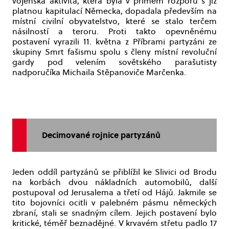
vojenská aktivita, která byla v přímém rozporu s již
platnou kapitulací Německa, dopadala především na
místní civilní obyvatelstvo, které se stalo terčem
násilností a teroru. Proti takto opevněnému
postavení vyrazili 11. května z Příbrami partyzáni ze
skupiny Smrt fašismu spolu s členy místní revoluční
gardy pod velením sovětského parašutisty
nadporučíka Michaila Stěpanoviče Marčenka.
Decimované rojnice partyzánů
Jeden oddíl partyzánů se přiblížil ke Slivici od Brodu
na korbách dvou nákladních automobilů, další
postupoval od Jerusalema a třetí od Hájů. Jakmile se
tito bojovníci ocitli v palebném pásmu německých
zbraní, stali se snadným cílem. Jejich postavení bylo
kritické, téměř beznadějné. V krvavém střetu padlo 17