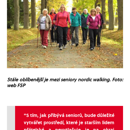
Stále oblíbenější je mezi seniory nordic walking. Foto:
web FSP
"S tím, jak přibývá seniorů, bude důležité
vytvářet prostředí, které je starším lidem
přátelské a nevytlačuje je na okraj