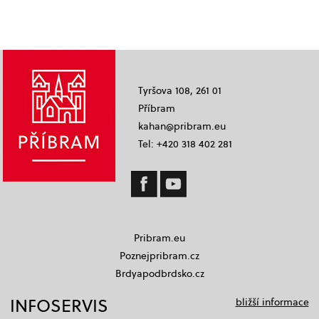
Tyršova 108, 261 01
Příbram
kahan@pribram.eu
Tel: +420 318 402 281
Pribram.eu
Poznejpribram.cz
Brdyapodbrdsko.cz
INFOSERVIS
bližší informace