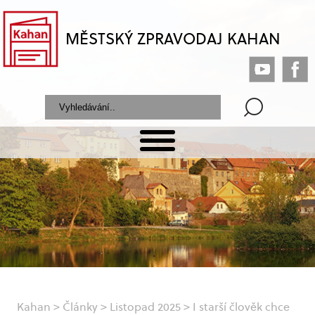
MĚSTSKÝ ZPRAVODAJ KAHAN
Kahan
>
Články
>
Listopad 2025
>
I starší člověk chce