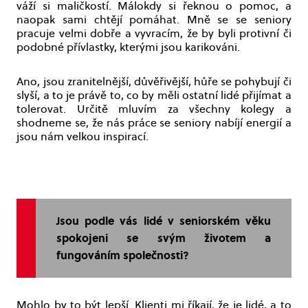
váží si maličkostí. Málokdy si řeknou o pomoc, a
naopak sami chtějí pomáhat. Mně se se seniory
pracuje velmi dobře a vyvracím, že by byli protivní či
podobné přívlastky, kterými jsou karikováni.
Ano, jsou zranitelnější, důvěřivější, hůře se pohybují či
slyší, a to je právě to, co by měli ostatní lidé přijímat a
tolerovat. Určitě mluvím za všechny kolegy a
shodneme se, že nás práce se seniory nabíjí energií a
jsou nám velkou inspirací.
Jsou podle vás lidé v seniorském věku
spokojeni se svým životem a
fungováním společnosti?
Mohlo by to být lepší. Klienti mi říkají, že je lidé, a to