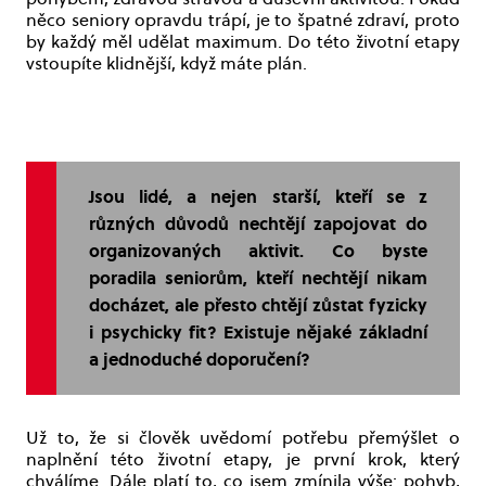
něco seniory opravdu trápí, je to špatné zdraví, proto
by každý měl udělat maximum. Do této životní etapy
vstoupíte klidnější, když máte plán.
Jsou lidé, a nejen starší, kteří se z
různých důvodů nechtějí zapojovat do
organizovaných aktivit. Co byste
poradila seniorům, kteří nechtějí nikam
docházet, ale přesto chtějí zůstat fyzicky
i psychicky fit? Existuje nějaké základní
a jednoduché doporučení?
Už to, že si člověk uvědomí potřebu přemýšlet o
naplnění této životní etapy, je první krok, který
chválíme. Dále platí to, co jsem zmínila výše: pohyb,