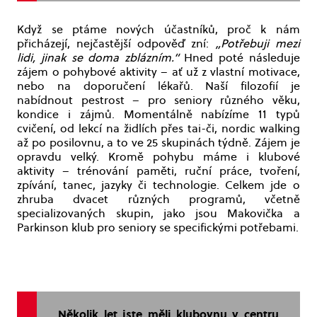
Když se ptáme nových účastníků, proč k nám
přicházejí, nejčastější odpověď zní:
„Potřebuji mezi
lidi, jinak se doma zblázním.“
Hned poté následuje
zájem o pohybové aktivity – ať už z vlastní motivace,
nebo na doporučení lékařů. Naší filozofií je
nabídnout pestrost – pro seniory různého věku,
kondice i zájmů. Momentálně nabízíme 11 typů
cvičení, od lekcí na židlích přes tai-či, nordic walking
až po posilovnu, a to ve 25 skupinách týdně. Zájem je
opravdu velký. Kromě pohybu máme i klubové
aktivity – trénování paměti, ruční práce, tvoření,
zpívání, tanec, jazyky či technologie. Celkem jde o
zhruba dvacet různých programů, včetně
specializovaných skupin, jako jsou Makovička a
Parkinson klub pro seniory se specifickými potřebami.
Několik let jste měli klubovnu v centru