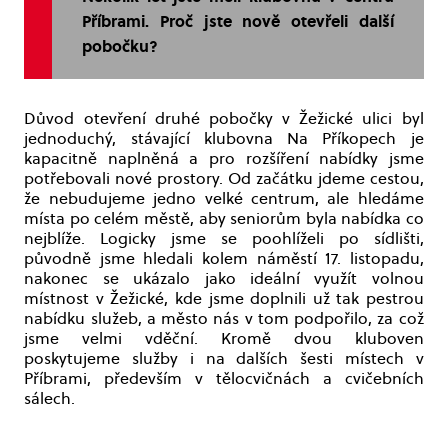
Příbrami. Proč jste nově otevřeli další
pobočku?
Důvod otevření druhé pobočky v Žežické ulici byl
jednoduchý, stávající klubovna Na Příkopech je
kapacitně naplněná a pro rozšíření nabídky jsme
potřebovali nové prostory. Od začátku jdeme cestou,
že nebudujeme jedno velké centrum, ale hledáme
místa po celém městě, aby seniorům byla nabídka co
nejblíže. Logicky jsme se poohlíželi po sídlišti,
původně jsme hledali kolem náměstí 17. listopadu,
nakonec se ukázalo jako ideální využít volnou
místnost v Žežické, kde jsme doplnili už tak pestrou
nabídku služeb, a město nás v tom podpořilo, za což
jsme velmi vděční. Kromě dvou kluboven
poskytujeme služby i na dalších šesti místech v
Příbrami, především v tělocvičnách a cvičebních
sálech.