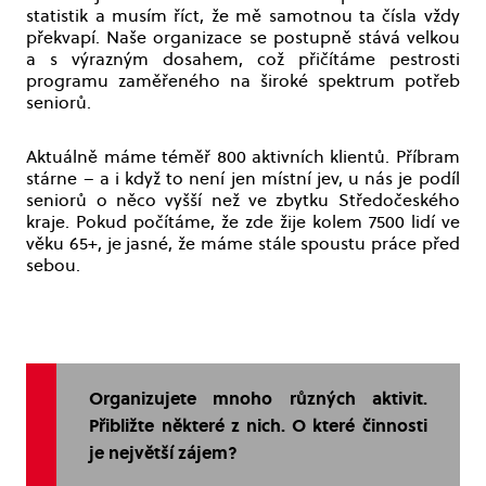
statistik a musím říct, že mě samotnou ta čísla vždy
překvapí. Naše organizace se postupně stává velkou
a s výrazným dosahem, což přičítáme pestrosti
programu zaměřeného na široké spektrum potřeb
seniorů.
Aktuálně máme téměř 800 aktivních klientů. Příbram
stárne – a i když to není jen místní jev, u nás je podíl
seniorů o něco vyšší než ve zbytku Středočeského
kraje. Pokud počítáme, že zde žije kolem 7500 lidí ve
věku 65+, je jasné, že máme stále spoustu práce před
sebou.
Organizujete mnoho různých aktivit.
Přibližte některé z nich. O které činnosti
je největší zájem?