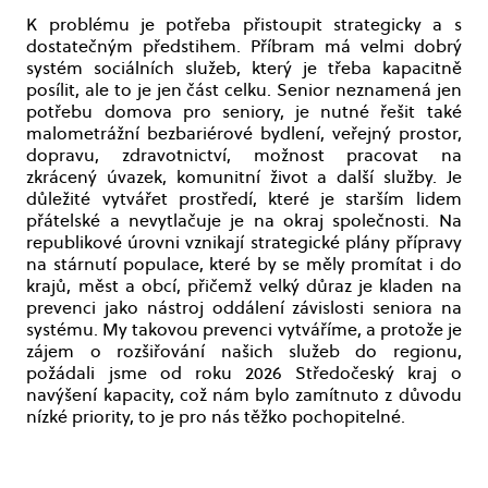
K problému je potřeba přistoupit strategicky a s
dostatečným předstihem. Příbram má velmi dobrý
systém sociálních služeb, který je třeba kapacitně
posílit, ale to je jen část celku. Senior neznamená jen
potřebu domova pro seniory, je nutné řešit také
malometrážní bezbariérové bydlení, veřejný prostor,
dopravu, zdravotnictví, možnost pracovat na
zkrácený úvazek, komunitní život a další služby. Je
důležité vytvářet prostředí, které je starším lidem
přátelské a nevytlačuje je na okraj společnosti. Na
republikové úrovni vznikají strategické plány přípravy
na stárnutí populace, které by se měly promítat i do
krajů, měst a obcí, přičemž velký důraz je kladen na
prevenci jako nástroj oddálení závislosti seniora na
systému. My takovou prevenci vytváříme, a protože je
zájem o rozšiřování našich služeb do regionu,
požádali jsme od roku 2026 Středočeský kraj o
navýšení kapacity, což nám bylo zamítnuto z důvodu
nízké priority, to je pro nás těžko pochopitelné.