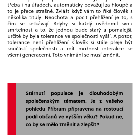
třeba i na úřadech, automaticky považují za hloupé a
to je přece strašné. Zvlášť když vám to říká člověk s
několika tituly. Neochota a pocit přehlížení je to, s
čím se setkávají. Kdyby si každý uvědomil svou
smrtelnost a to, že jednou bude starý a pomalejší,
určitě by byla tolerance ve společnosti vyšší. A pozor,
tolerance není přehlížení. Člověk si stále přeje být
součástí společnosti a mít možnost interakce se
všemi generacemi. Toto vnímání se musí změnit.
Stárnutí populace je dlouhodobým
společenským tématem. Je z vašeho
pohledu Příbram připravena na rostoucí
podíl občanů ve vyšším věku? Pokud ne,
co by se mělo změnit a zlepšit?