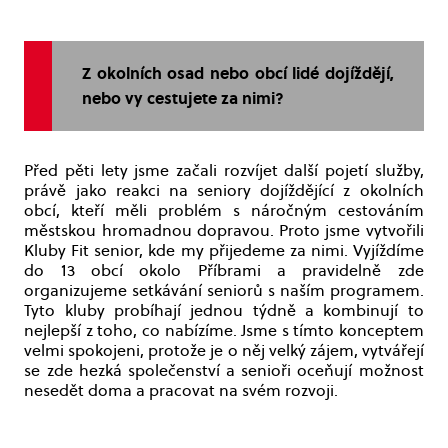
Z okolních osad nebo obcí lidé dojíždějí,
nebo vy cestujete za nimi?
Před pěti lety jsme začali rozvíjet další pojetí služby,
právě jako reakci na seniory dojíždějící z okolních
obcí, kteří měli problém s náročným cestováním
městskou hromadnou dopravou. Proto jsme vytvořili
Kluby Fit senior, kde my přijedeme za nimi. Vyjíždíme
do 13 obcí okolo Příbrami a pravidelně zde
organizujeme setkávání seniorů s naším programem.
Tyto kluby probíhají jednou týdně a kombinují to
nejlepší z toho, co nabízíme. Jsme s tímto konceptem
velmi spokojeni, protože je o něj velký zájem, vytvářejí
se zde hezká společenství a senioři oceňují možnost
nesedět doma a pracovat na svém rozvoji.