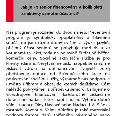
Jak je Fit senior financován? A kolik platí
za aktivity samotní účastníci?
Náš program je rozdělen do dvou směrů. Preventivní
program je symbolicky zpoplatněný a hlavními
součástmi jsou různé druhy cvičení a výuka jazyků,
přičemž účast seniorů se pohybuje mezi 45 a 70
korunami za lekci, tedy na polovině či třetině běžné
komerční ceny. Sociálně aktivizační služba je pro
klienty zdarma. Nevytváříme zisk, naopak se snažíme
získávat zdroje na dofinancování. Největší zdroj
představuje dotace od Středočeského kraje na
poskytování sociální služby, významně nás podporuje
i město Příbram a obce, do kterých dojíždíme. Část
nákladů pokrýváme i z příspěvků seniorů. Usilujeme o
vícezdrojové financování, každoročně získáváme
dotace od nadací, letos například od Výboru dobré
vůle – nadace Olgy Havlové nebo Nadace J. A. Sládka
místních Kovohutí. Velmi důležitá je také materiální
podpora formou darů, sníženého nájemného nebo