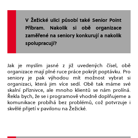
V Žežické ulici působí také Senior Point
Příbram. Nakolik si obě organizace
zaměřené na seniory konkurují a nakolik
spolupracují?
Jak je myslím jasné z již uvedených čísel, obě
organizace mají plné ruce práce pokrýt poptávku. Pro
seniory je pak výhodou mít možnost vybrat si
organizaci, která jim více sedí. Obě tak máme své
skalní příznivce, ale mnoho klientů se nám prolíná.
Řekla bych, že se i programově vhodně doplňujeme a
komunikace probíhá bez problémů, což potvrzuje i
skvělé přijetí v pavilonu na Žežické.