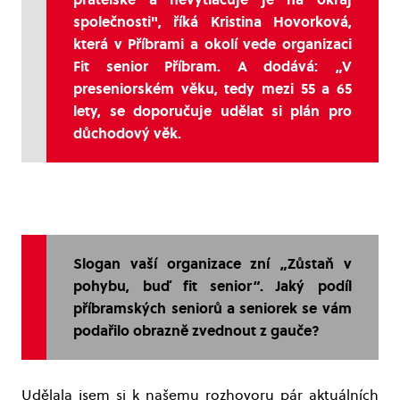
společnosti", říká Kristina Hovorková,
která v Příbrami a okolí vede organizaci
Fit senior Příbram. A dodává: „V
preseniorském věku, tedy mezi 55 a 65
lety, se doporučuje udělat si plán pro
důchodový věk.
Slogan vaší organizace zní „Zůstaň v
pohybu, buď fit senior“. Jaký podíl
příbramských seniorů a seniorek se vám
podařilo obrazně zvednout z gauče?
Udělala jsem si k našemu rozhovoru pár aktuálních