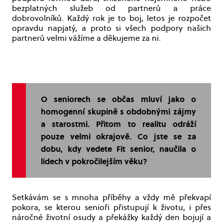
bezplatných služeb od partnerů a práce
dobrovolníků. Každý rok je to boj, letos je rozpočet
opravdu napjatý, a proto si všech podpory našich
partnerů velmi vážíme a děkujeme za ni.
O seniorech se občas mluví jako o
homogenní skupině s obdobnými zájmy
a starostmi. Přitom to realitu odráží
pouze velmi okrajově. Co jste se za
dobu, kdy vedete Fit senior, naučila o
lidech v pokročilejším věku?
Setkávám se s mnoha příběhy a vždy mě překvapí
pokora, se kterou senioři přistupují k životu, i přes
náročné životní osudy a překážky každý den bojují a