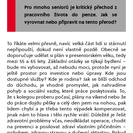
Pro mnoho seniorů je kritický přechod z
pracovního života do penze. Jak se
vyrovnat nebo připravit na tento přerod?
To říkáte velmi přesně, navíc velká část lidí si stárnutí
nepřipouští, dokud není vlastně pozdě. Obecně se
doporučuje udělat si plán v preseniorském věku, tedy
mezi 55 a 65 lety. Základní otázky se týkají bydlení –
bude mi vyhovovat, až nebudu moci, protože nyní je
ještě prostor pro investice nebo úpravy. Kde jsou
dostupné služby? Kde je rodina? Jak se blíží odchod
do důchodu, je vhodné promyslet, jak nahradíme
pohyb a sociální vazby, které práce poskytovala. To,
že s kolegou proberu počasí, plány na víkend nebo že
do práce dojdu pěšky a celý den jsem na nohou, pak
lidem chybí a je třeba tento výpadek kompenzovat,
jinak nám to hlava i tělo rychle vrátí. Důležité je řešit
zdravotní problémy včas, neodkládat operace, chodit
na prevenci a posilovat zdraví vlastním přičiněním –
pohybem, zdravou stravou a duševní aktivitou. Pokud