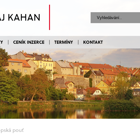
AJ KAHAN
KY
CENÍK INZERCE
TERMÍNY
KONTAKT
opská pouť