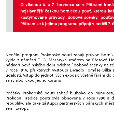
O víkendu 6. a 7. července se v Příbrami koná
nejslavnější českou hornickou pouť, kterou ka
kostýmované průvody, dobové scénky, pouťov
Příbram se k jejímu programu připojí v neděli 7. 
Nedělní program Prokopské pouti zahájí průvod horníků
vyjde z náměstí T. G. Masaryka směrem na Březové Hor
nádvoří Ševčinského dolu odehrají dobové scénky na tém
v roce 1914, při kterých vystoupí Divadlo Tomáše Bílka a 
událostí. Vstup do jednotlivých expozic včetně fárání 
za symbolickou jednu korunu.
Počátky Prokopské pouti sahají hluboko do minulosti, 
Prokopa. Tradice pouti byla obnovena v roce 1990 a dn
republiky, ale také zástupci partnerských báňských měst
zemí Evropy.