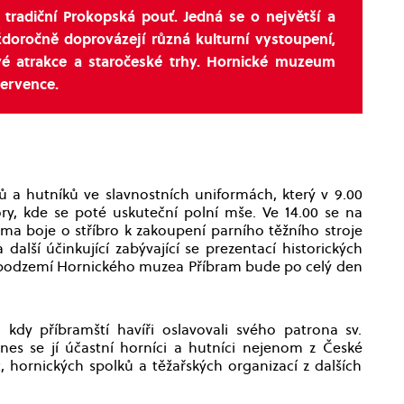
 tradiční Prokopská pouť. Jedná se o největší a
ždoročně doprovázejí různá kulturní vystoupení,
é atrakce a staročeské trhy. Hornické muzeum
července.
 a hutníků ve slavnostních uniformách, který v 9.00
y, kde se poté uskuteční polní mše. Ve 14.00 se na
a boje o stříbro k zakoupení parního těžního stroje
další účinkující zabývající se prezentací historických
do podzemí Hornického muzea Příbram bude po celý den
kdy příbramští havíři oslavovali svého patrona sv.
es se jí účastní horníci a hutníci nejenom z České
, hornických spolků a těžařských organizací z dalších