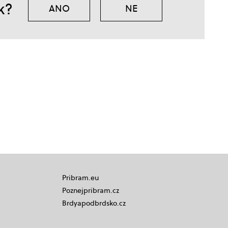
k?
ANO
NE
Pribram.eu
Poznejpribram.cz
Brdyapodbrdsko.cz