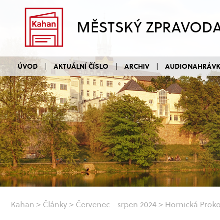
MĚSTSKÝ ZPRAVOD
ÚVOD
AKTUÁLNÍ ČÍSLO
ARCHIV
AUDIONAHRÁV
Kahan
>
Články
>
Červenec - srpen 2024
>
Hornická Prok