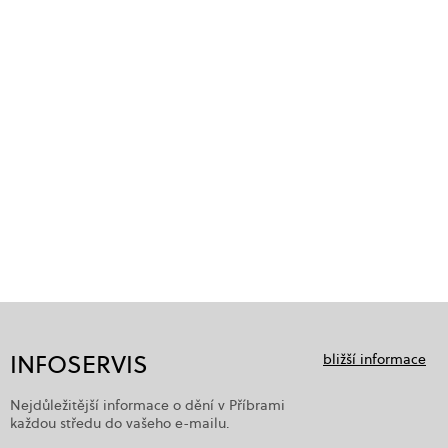
INFOSERVIS
bližší informace
Nejdůležitější informace o dění v Příbrami
každou středu do vašeho e-mailu.