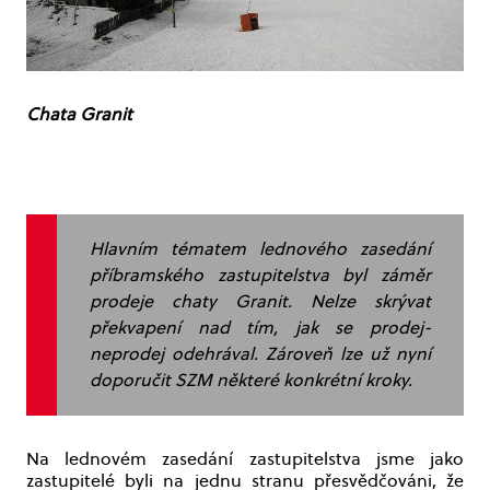
Chata Granit
Hlavním tématem lednového zasedání
příbramského zastupitelstva byl záměr
prodeje chaty Granit. Nelze skrývat
překvapení nad tím, jak se prodej-
neprodej odehrával. Zároveň lze už nyní
doporučit SZM některé konkrétní kroky.
Na lednovém zasedání zastupitelstva jsme jako
zastupitelé byli na jednu stranu přesvědčováni, že