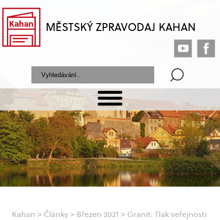
MĚSTSKÝ ZPRAVODAJ KAHAN
Kahan
>
Články
>
Březen 2021
>
Granit: Tlak veřejnosti