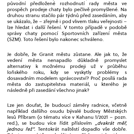
původní předložené rozhodnutí rady města ve
prospěch prodeje chaty bylo pečlivě promyšlené. Na
druhou stranu stačilo pár týdnů před zasedáním, aby
se ukázalo, že – zřejmě i pod vlivem tlaku veřejnosti –
lze hledat i další řešení. V tomto případě v podobě
správy chaty pomocí Sportovních zařízení města
(SZM). Toto řešení bylo nakonec schváleno.
Je dobře, že Granit městu zůstane. Ale jak to, že
vedení města nenapadlo důkladně promyslet
alternativy k možnému prodeji už v průběhu
loňského roku, kdy se vyskytly problémy s
dosavadním modelem správcovství? Proč posílá rada
města do zastupitelstva materiál, u kterého je
následně při zasedání všechno jinak?
Lze jen doufat, že budoucí záměry radnice, včetně
například dalšího osudu bývalé budovy Městských
lesů Příbram (o tématu více v Kahanu 1/2021 – pozn.
red.), se budou více řídit příslovím
„dvakrát měř,
jednou řež“.
Tentokrát naštěstí dopadlo vše dobře.