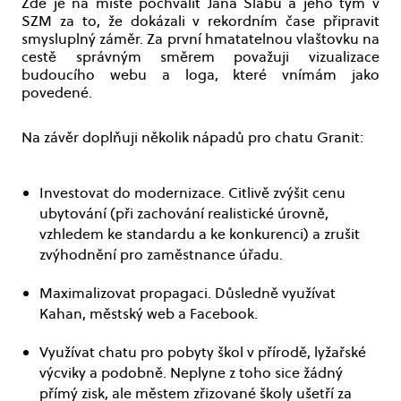
Zde je na místě pochválit Jana Slabu a jeho tým v
SZM za to, že dokázali v rekordním čase připravit
smysluplný záměr. Za první hmatatelnou vlaštovku na
cestě správným směrem považuji vizualizace
budoucího webu a loga, které vnímám jako
povedené.
Na závěr doplňuji několik nápadů pro chatu Granit:
Investovat do modernizace. Citlivě zvýšit cenu
ubytování (při zachování realistické úrovně,
vzhledem ke standardu a ke konkurenci) a zrušit
zvýhodnění pro zaměstnance úřadu.
Maximalizovat propagaci. Důsledně využívat
Kahan, městský web a Facebook.
Využívat chatu pro pobyty škol v přírodě, lyžařské
výcviky a podobně. Neplyne z toho sice žádný
přímý zisk, ale městem zřizované školy ušetří za