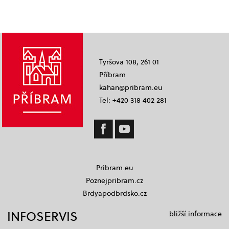
Tyršova 108, 261 01
Příbram
kahan@pribram.eu
Tel: +420 318 402 281
Pribram.eu
Poznejpribram.cz
Brdyapodbrdsko.cz
INFOSERVIS
bližší informace