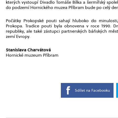
kterých vystoupí Divadlo Tomáše Bílka a šermířský spole
do podzemí Hornického muzea Příbram bude po celý den
Počátky Prokopské pouti sahají hluboko do minulosti, 
Prokopa. Tradice pouti byla obnovena v roce 1990. Dn
republiky, ale také zástupci partnerských báňských měst
zemí Evropy.
Stanislava Charvátová
Hornické muzeum Příbram
Sdílet na Facebooku