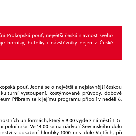
ční Prokopská pouť, největší česká slavnost svého
je horníky, hutníky i návštěvníky nejen z České
kopská pouť. Jedná se o největší a nejslavnější českou
 kulturní vystoupení, kostýmované průvody, dobové
eum Příbram se k jejímu programu připojí v neděli 6.
ostních uniformách, který v 9.00 vyjde z náměstí T. G.
 polní mše. Ve 14.00 se na nádvoří Ševčinského dolu
nství v dosažení hloubky 1000 m v dole Vojtěch, při