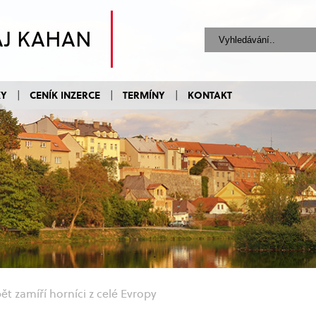
AJ KAHAN
KY
CENÍK INZERCE
TERMÍNY
KONTAKT
t zamíří horníci z celé Evropy