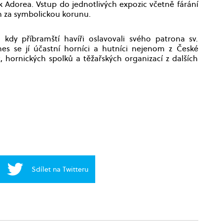
k Adorea. Vstup do jednotlivých expozic včetně fárání
 za symbolickou korunu.
kdy příbramští havíři oslavovali svého patrona sv.
es se jí účastní horníci a hutníci nejenom z České
, hornických spolků a těžařských organizací z dalších
Sdílet na Twitteru