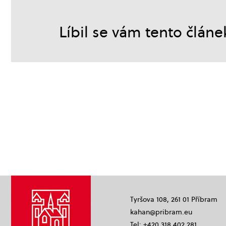
Líbil se vám tento článe
Tyršova 108, 261 01 Příbram
kahan@pribram.eu
Tel: +420 318 402 281