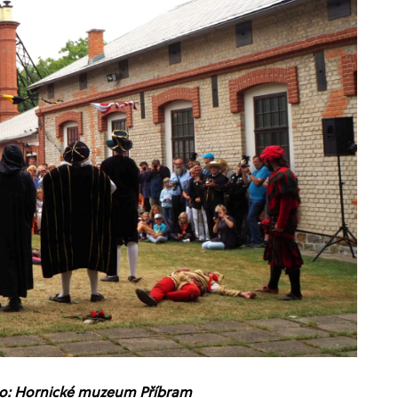
to: Hornické muzeum Příbram