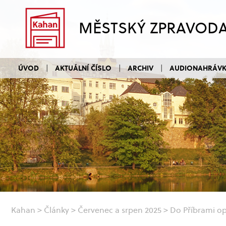
MĚSTSKÝ ZPRAVOD
ÚVOD
AKTUÁLNÍ ČÍSLO
ARCHIV
AUDIONAHRÁV
Kahan
>
Články
>
Červenec a srpen 2025
>
Do Příbrami opě