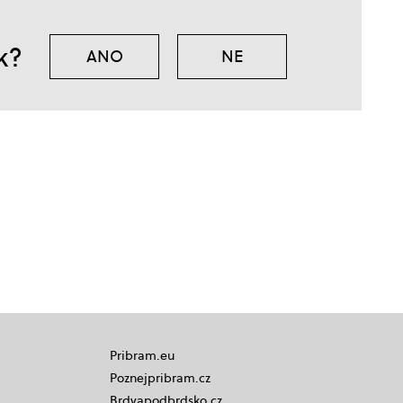
k?
ANO
NE
Pribram.eu
Poznejpribram.cz
Brdyapodbrdsko.cz