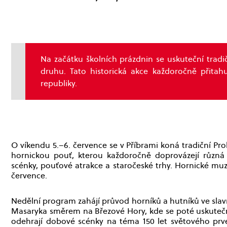
Na začátku školních prázdnin se uskuteční tradi
druhu. Tato historická akce každoročně přitahu
republiky.
O víkendu 5.–6. července se v Příbrami koná tradiční Pro
hornickou pouť, kterou každoročně doprovázejí různá
scénky, pouťové atrakce a staročeské trhy. Hornické muz
července.
Nedělní program zahájí průvod horníků a hutníků ve slavn
Masaryka směrem na Březové Hory, kde se poté uskuteční
odehrají dobové scénky na téma 150 let světového prve