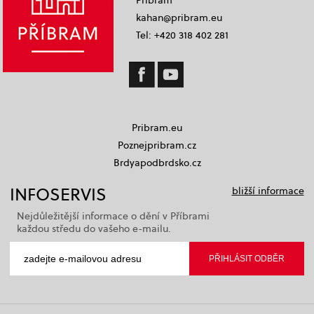
kahan@pribram.eu
Tel: +420 318 402 281
Pribram.eu
Poznejpribram.cz
Brdyapodbrdsko.cz
INFOSERVIS
bližší informace
Nejdůležitější informace o dění v Příbrami
každou středu do vašeho e-mailu.