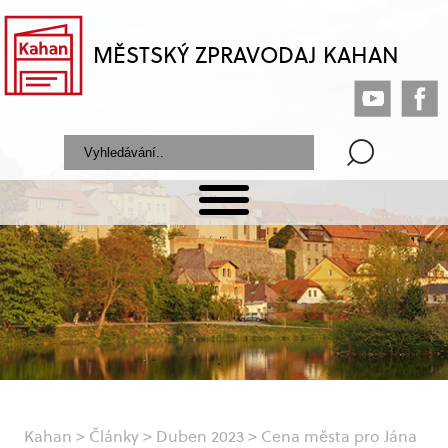
MĚSTSKÝ ZPRAVODAJ KAHAN
Kahan
>
Články
>
Duben 2023
>
Cena města pro Jána