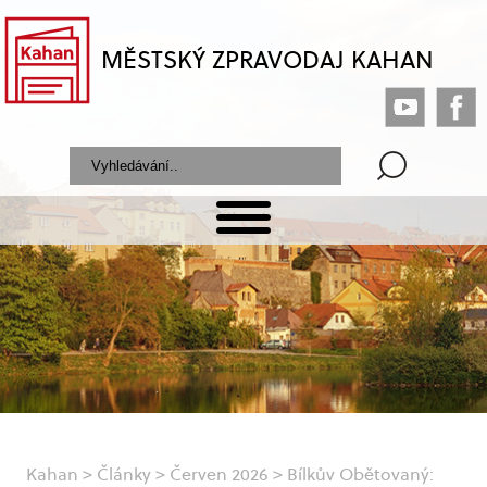
MĚSTSKÝ ZPRAVODAJ KAHAN
Kahan
>
Články
>
Červen 2026
>
Bílkův Obětovaný: