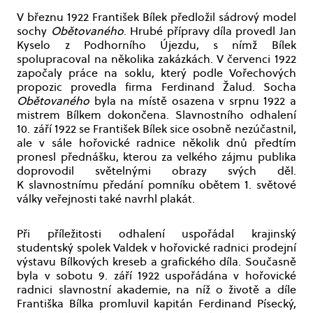
V březnu 1922 František Bílek předložil sádrový model
sochy
Obětovaného
. Hrubé přípravy díla provedl Jan
Kyselo z Podhorního Újezdu, s nímž Bílek
spolupracoval na několika zakázkách. V červenci 1922
započaly práce na soklu, který podle Vořechových
propozic provedla firma Ferdinand Žalud. Socha
Obětovaného
byla na místě osazena v srpnu 1922 a
mistrem Bílkem dokončena. Slavnostního odhalení
10. září 1922 se František Bílek sice osobně nezúčastnil,
ale v sále hořovické radnice několik dnů předtím
pronesl přednášku, kterou za velkého zájmu publika
doprovodil světelnými obrazy svých děl.
K slavnostnímu předání pomníku obětem 1. světové
války veřejnosti také navrhl plakát.
Při příležitosti odhalení uspořádal krajinský
studentský spolek Valdek v hořovické radnici prodejní
výstavu Bílkových kreseb a grafického díla. Současně
byla v sobotu 9. září 1922 uspořádána v hořovické
radnici slavnostní akademie, na níž o životě a díle
Františka Bílka promluvil kapitán Ferdinand Písecký,