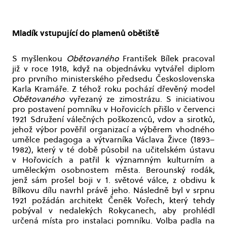
Mladík vstupující do plamenů obětiště
S myšlenkou
Obětovaného
František Bílek pracoval
již v roce 1918, když na objednávku vytvářel diplom
pro prvního ministerského předsedu Československa
Karla Kramáře. Z téhož roku pochází dřevěný model
Obětovaného
vyřezaný ze zimostrázu. S iniciativou
pro postavení pomníku v Hořovicích přišlo v červenci
1921 Sdružení válečných poškozenců, vdov a sirotků,
jehož výbor pověřil organizací a výběrem vhodného
umělce pedagoga a výtvarníka Václava Živce (1893–
1982), který v té době působil na učitelském ústavu
v Hořovicích a patřil k významným kulturním a
uměleckým osobnostem města. Berounský rodák,
jenž sám prošel boji v 1. světové válce, z obdivu k
Bílkovu dílu navrhl právě jeho. Následně byl v srpnu
1921 požádán architekt Čeněk Vořech, který tehdy
pobýval v nedalekých Rokycanech, aby prohlédl
určená místa pro instalaci pomníku. Volba padla na