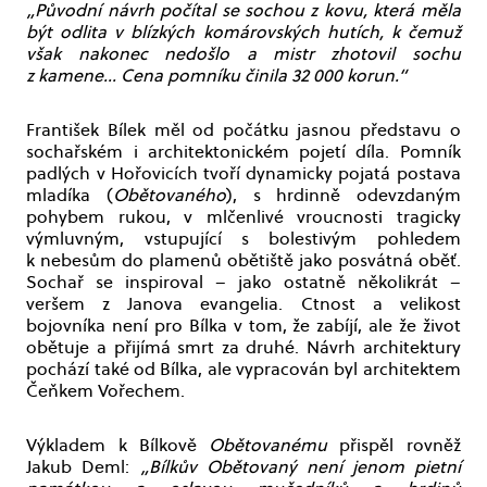
„Původní návrh počítal se sochou z kovu, která měla
být odlita v blízkých komárovských hutích, k čemuž
však nakonec nedošlo a mistr zhotovil sochu
z kamene… Cena pomníku činila 32 000 korun.“
František Bílek měl od počátku jasnou představu o
sochařském i architektonickém pojetí díla. Pomník
padlých v Hořovicích tvoří dynamicky pojatá postava
mladíka (
Obětovaného
), s hrdinně odevzdaným
pohybem rukou, v mlčenlivé vroucnosti tragicky
výmluvným, vstupující s bolestivým pohledem
k nebesům do plamenů obětiště jako posvátná oběť.
Sochař se inspiroval – jako ostatně několikrát –
veršem z Janova evangelia. Ctnost a velikost
bojovníka není pro Bílka v tom, že zabíjí, ale že život
obětuje a přijímá smrt za druhé. Návrh architektury
pochází také od Bílka, ale vypracován byl architektem
Čeňkem Vořechem.
Výkladem k Bílkově
Obětovanému
přispěl rovněž
Jakub Deml:
„Bílkův Obětovaný není jenom pietní