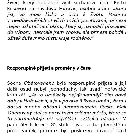
Živec, který současně zval sochařovu choť Bertu
Bílkovou na návštěvu Hořovic, osobní přání:
„Jsem
jist, že moje láska a úcta k životu Vašemu
v nejdůležitějších chvílích mých pociťovaná, přinese
nejen uskutečnění plánu, který já, nahodilý přizvanec
do výboru, nesměle jsem choval, ale přinese bohdá i
užitek duševního růstu kraje rodného.“
Rozporuplné přijetí a proměny v čase
Socha
Obětovaného
byla rozporuplně přijata a její
další osud nebyl jednoduchý. Jak uvádí hořovický
kronikář:
„Je to umělecky nejvýznamnější dílo nové
doby v Hořovicích, a je v povaze Bílkova umění, že mu
dosud mnoho občanů neporozumělo. Přesto však
Obětovaný stal se posvátným celému městu, které se
tu shromažďuje při největších svátcích národa.“
V
padesátých letech 20. století byla socha přemístěna
před zámek, přičemž byl poškozen původní sokl