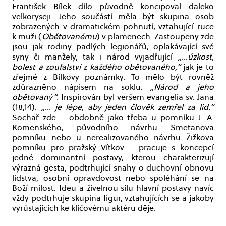
František Bílek dílo původně koncipoval daleko
velkoryseji. Jeho součástí měla být skupina osob
zobrazených v dramatickém pohnutí, vztahující ruce
k muži (
Obětovanému
) v plamenech. Zastoupeny zde
jsou jak rodiny padlých legionářů, oplakávající své
syny či manžely, tak i národ vyjadřující
„…úzkost,
bolest a zoufalství z každého obětovaného,“
jak je to
zřejmé z Bílkovy poznámky. To mělo být rovněž
zdůrazněno nápisem na soklu:
„Národ a jeho
obětovaný“.
Inspirován byl veršem evangelia sv. Jana
(18,14):
„… je lépe, aby jeden člověk zemřel za lid.“
Sochař zde – obdobně jako třeba u pomníku J. A.
Komenského, původního návrhu Smetanova
pomníku nebo u nerealizovaného návrhu Žižkova
pomníku pro pražský Vítkov – pracuje s koncepcí
jedné dominantní postavy, kterou charakterizují
výrazná gesta, podtrhující snahy o duchovní obnovu
lidstva, osobní opravdovost nebo spoléhání se na
Boží milost. Ideu a živelnou sílu hlavní postavy navíc
vždy podtrhuje skupina figur, vztahujících se a jakoby
vyrůstajících ke klíčovému aktéru děje.