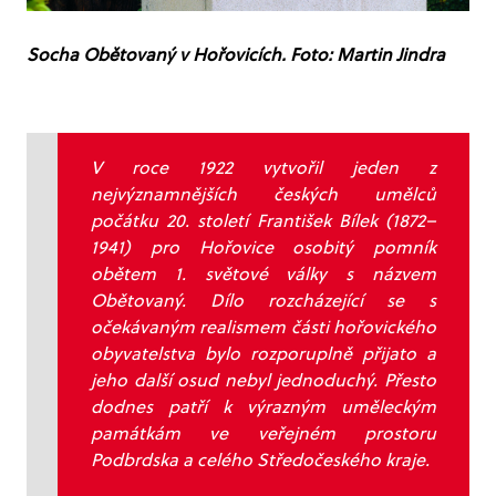
Socha Obětovaný v Hořovicích. Foto: Martin Jindra
V roce 1922 vytvořil jeden z
nejvýznamnějších českých umělců
počátku 20. století
František Bílek (1872–
1941) pro Hořovice osobitý pomník
obětem 1. světové války s názvem
Obětovaný.
Dílo rozcházející se s
očekávaným realismem části hořovického
obyvatelstva bylo rozporuplně přijato a
jeho další osud nebyl jednoduchý. Přesto
dodnes patří k výrazným uměleckým
památkám ve veřejném prostoru
Podbrdska a celého Středočeského kraje.