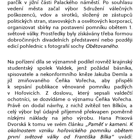
parčík v jižní části Palackého náměstí. Po souhlasu
vedení města začal výbor Sdružení válečných
poškozenců, vdov a sirotků, složený ze zástupců
politických stran, stavovských a osvětových korporací,
organizovat sbírky na postavení pomníku obětem 1.
světové války. Prostředky byly získávány třeba formou
dobročinných divadelních představení nebo později
edicí pohlednic s fotografií sochy
Obětovaného
.
Na pořízení díla se významně podílel rovněž krajinský
studentský spolek Valdek, jenž požádal básníka,
spisovatele a nekonformního kněze Jakuba Demla a
již zmiňovaného Čeňka Vořecha, aby přispěli
k sepsání publikace věnované pomníku padlých
v Hořovicích. Z doslovu, který sepsali valdečtí
ochotníci, se dozvídáme o významu Čeňka Vořecha.
Právě on dodal návrhy, z nichž zvítězil ten Bílkův, a
celý výbor byl údajně příjemně překvapen poměrně
nízkými náklady na jeho výrobu. Hana Prixová
Dvorská k tomu ve svém článku
„Paměť v kameni. K
okolnostem vzniku hořovického pomníku obětem
první světové války od Františka Bílka“
uvádí: