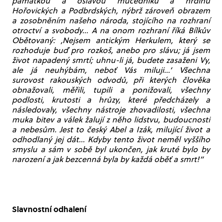
památkou a oslavou mučedníků a hrdinů
Hořovických a Podbrdských, nýbrž zároveň obrazem
a zosobněním našeho národa, stojícího na rozhraní
otroctví a svobody… A na onom rozhraní říká Bílkův
Obětovaný: ‚Nejsem antickým Herkulem, který se
rozhoduje buď pro rozkoš, anebo pro slávu; já jsem
život napadený smrtí; uhnu-li já, budete zasaženi Vy,
ale já neuhýbám, neboť Vás miluji…‘ Všechna
surovost rakouských odvodů, při kterých člověka
obnažovali, měřili, tupili a ponižovali, všechny
podlosti, krutosti a hrůzy, které předcházely a
následovaly, všechny nástroje zhovadilosti, všechna
muka bitev a válek žalují z něho lidstvu, budoucnosti
a nebesům. Jest to český Abel a Izák, milující život a
odhodlaný jej dát… Kdyby tento život neměl vyššího
smyslu a sám v sobě byl ukončen, jak kruté bylo by
narození a jak bezcenná byla by každá oběť a smrt!“
Slavnostní odhalení