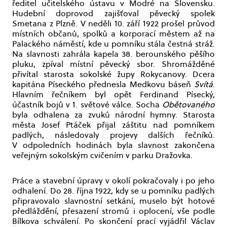
ředitel učitelského ústavu v Modré na Slovensku.
Hudební doprovod zajišťoval pěvecký spolek
Smetana z Plzně. V neděli 10. září 1922 prošel průvod
místních občanů, spolků a korporací městem až na
Palackého náměstí, kde u pomníku stála čestná stráž.
Na slavnosti zahrála kapela 38. berounského pěšího
pluku, zpíval místní pěvecký sbor. Shromážděné
přivítal starosta sokolské župy Rokycanovy. Dcera
kapitána Píseckého přednesla Medkovu báseň
Svítá
.
Hlavním řečníkem byl opět Ferdinand Písecký,
účastník bojů v 1. světové válce. Socha
Obětovaného
byla odhalena za zvuků národní hymny. Starosta
města Josef Ptáček přijal záštitu nad pomníkem
padlých, následovaly projevy dalších řečníků.
V odpoledních hodinách byla slavnost zakončena
veřejným sokolským cvičením v parku Dražovka.
Práce a stavební úpravy v okolí pokračovaly i po jeho
odhalení. Do 28. října 1922, kdy se u pomníku padlých
připravovalo slavnostní setkání, muselo být hotové
předláždění, přesazení stromů i oplocení, vše podle
Bílkova schválení. Po skončení prací vyjádřil Václav