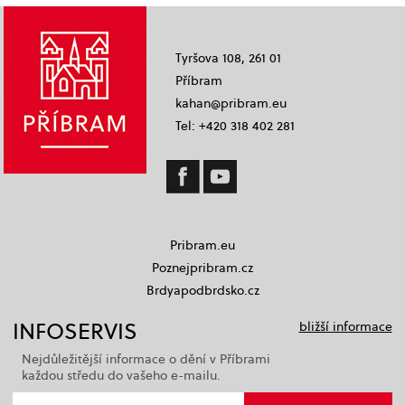
Tyršova 108, 261 01
Příbram
kahan@pribram.eu
Tel: +420 318 402 281
Pribram.eu
Poznejpribram.cz
Brdyapodbrdsko.cz
INFOSERVIS
bližší informace
Nejdůležitější informace o dění v Příbrami
každou středu do vašeho e-mailu.