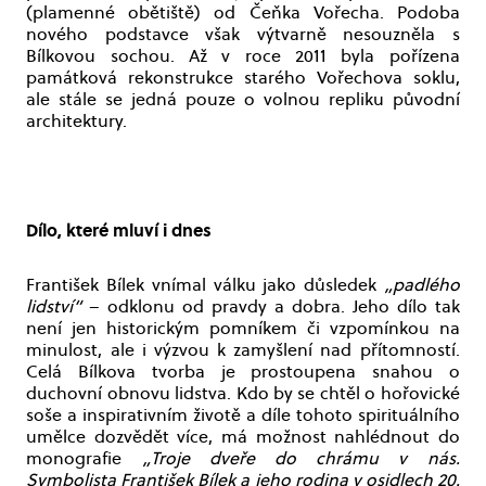
(plamenné obětiště) od Čeňka Vořecha. Podoba
nového podstavce však výtvarně nesouzněla s
Bílkovou sochou. Až v roce 2011 byla pořízena
památková rekonstrukce starého Vořechova soklu,
ale stále se jedná pouze o volnou repliku původní
architektury.
Dílo, které mluví i dnes
František Bílek vnímal válku jako důsledek
„padlého
lidství“
– odklonu od pravdy a dobra. Jeho dílo tak
není jen historickým pomníkem či vzpomínkou na
minulost, ale i výzvou k zamyšlení nad přítomností.
Celá Bílkova tvorba je prostoupena snahou o
duchovní obnovu lidstva. Kdo by se chtěl o hořovické
soše a inspirativním životě a díle tohoto spirituálního
umělce dozvědět více, má možnost nahlédnout do
monografie
„Troje dveře do chrámu v nás.
Symbolista František Bílek a jeho rodina v osidlech 20.